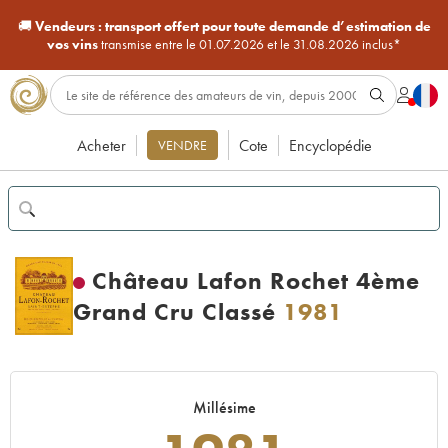
🚚
Vendeurs :
transport offert pour toute demande d’estimation de
vos vins
transmise entre le 01.07.2026 et le 31.08.2026 inclus*
Acheter
Cote
Encyclopédie
VENDRE
Château Lafon Rochet 4ème
Grand Cru Classé
1981
Millésime