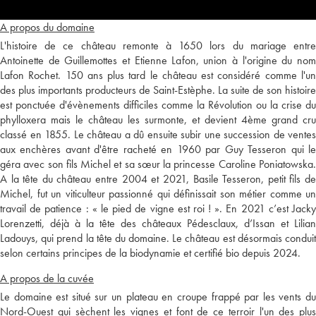
A propos du domaine
L'histoire de ce château remonte à 1650 lors du mariage entre
Antoinette de Guillemottes et Etienne Lafon, union à l'origine du nom
Lafon Rochet. 150 ans plus tard le château est considéré comme l'un
des plus importants producteurs de Saint-Estèphe. La suite de son histoire
est ponctuée d'évènements difficiles comme la Révolution ou la crise du
phylloxera mais le château les surmonte, et devient 4ème grand cru
classé en 1855. Le château a dû ensuite subir une succession de ventes
aux enchères avant d'être racheté en 1960 par Guy Tesseron qui le
géra avec son fils Michel et sa sœur la princesse Caroline Poniatowska.
A la tête du château entre 2004 et 2021, Basile Tesseron, petit fils de
Michel, fut un viticulteur passionné qui définissait son métier comme un
travail de patience : « le pied de vigne est roi ! ». En 2021 c’est Jacky
Lorenzetti, déjà à la tête des châteaux Pédesclaux, d’Issan et Lilian
Ladouys, qui prend la tête du domaine. Le château est désormais conduit
selon certains principes de la biodynamie et certifié bio depuis 2024.
A propos de la cuvée
Le domaine est situé sur un plateau en croupe frappé par les vents du
Nord-Ouest qui sèchent les vignes et font de ce terroir l'un des plus