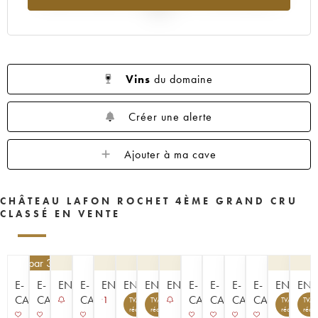
1953
1952
1949
1947
1937
2025
Vins
du domaine
Créer une alerte
Ajouter à ma cave
CHÂTEAU LAFON ROCHET 4ÈME GRAND CRU
CLASSÉ EN VENTE
6,50
€
par 3 | -10%
E-
E-
ENCHÈRE
E-
ENCHÈRE
ENCHÈRE
ENCHÈRE
ENCHÈRE
E-
E-
E-
E-
ENCHÈR
ENC
CAVISTE
CAVISTE
CAVISTE
CAVISTE
CAVISTE
CAVISTE
CAVISTE
1
TVA
TVA
TVA
TVA
récupérable
récupérable
récupérable
récup