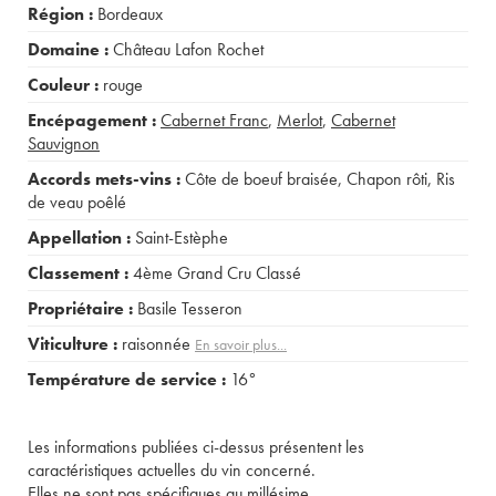
Région :
Bordeaux
Domaine :
Château Lafon Rochet
Couleur :
rouge
Encépagement :
Cabernet Franc
,
Merlot
,
Cabernet
Sauvignon
Accords mets-vins :
Côte de boeuf braisée
,
Chapon rôti
,
Ris
de veau poêlé
Appellation :
Saint-Estèphe
Classement :
4ème Grand Cru Classé
Propriétaire :
Basile Tesseron
Viticulture :
raisonnée
En savoir plus...
Température de service :
16°
Les informations publiées ci-dessus présentent les
caractéristiques actuelles du vin concerné.
Elles ne sont pas spécifiques au millésime.