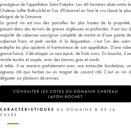
prestigieux de l'appellation Saint-Estèphe. Les 46 hectares situés entre le
Château Lafite Rothschild et Cos d'Estournel en font le cru classé le plus
éloigné de la Garonne.
Le grand vin est issu des parcelles les plus hautes de la propriété,
puisant dans des terroirs de graves argileuses et profondes. Il est issu à
majorité de cabernet sauvignon complété de merlot et d’une pointe de
cabernet franc et petit verdot. A la dégustation, c’est l’un des saint-
estèphe les plus opulents et harmonieux de son appellation. D'une robe
grenat foncé, il développe un nez épicé, de fruits noirs. En bouche, il se
révèle tendre et souple, avec des tannins gras et ronds.
A table, il se mariera parfaitement avec une entrecôte bordelaise, un
agneau rôti aux herbes ou un magret de canard rôti. C’est un vin à
déguster sur plusieurs décennies.
CONSULTER LES COTES DU DOMAINE CHÂTEAU
LAFON ROCHET
CARACTÉRISTIQUES
DU DOMAINE & DE LA
CUVÉE