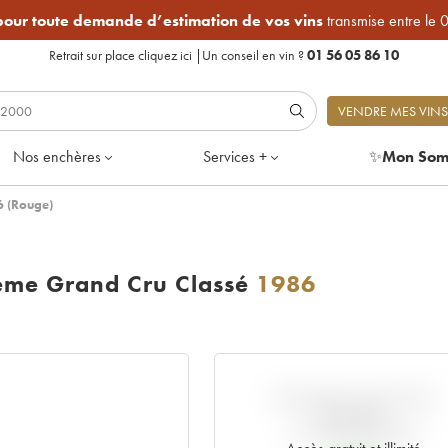
 pour toute demande d’estimation de vos vins
transmise entre le 
Retrait sur place
cliquez ici
|
Un conseil en vin ?
01 56 05 86 10
VENDRE MES VINS
Nos enchères
Services +
✨
Mon Som
6 (Rouge)
ème Grand Cru Classé
1986
VARIATION COTE PAR
RAPPORT
AU PRIX PRIMEUR