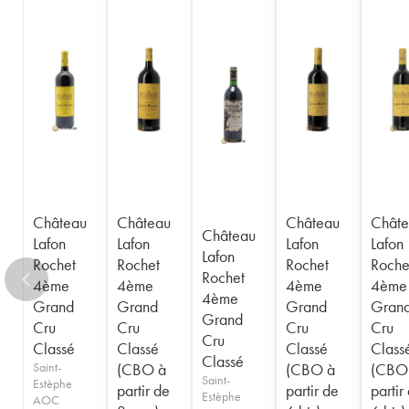
Château
Château
Château
Châte
Château
Lafon
Lafon
Lafon
Lafon
Lafon
Rochet
Rochet
Rochet
Roche
Rochet
4ème
4ème
4ème
4ème
4ème
Grand
Grand
Grand
Gran
Grand
Cru
Cru
Cru
Cru
Cru
Classé
Classé
Classé
Class
Classé
Saint-
(CBO à
(CBO à
(CBO
Saint-
Estèphe
partir de
partir de
partir
Estèphe
AOC