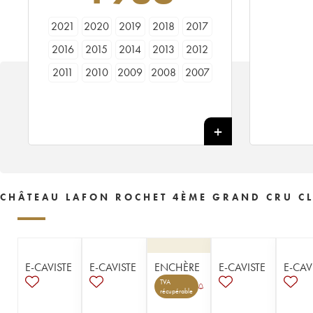
2021
2020
2019
2018
2017
2016
2015
2014
2013
2012
2011
2010
2009
2008
2007
2006
2005
2004
2003
2002
2001
2000
1999
1998
1997
1996
1995
1994
1993
1992
1991
1990
1989
1988
1987
1986
1985
1984
1983
1982
CHÂTEAU LAFON ROCHET 4ÈME GRAND CRU CL
1981
1980
1979
1978
1977
1976
1975
1974
1973
1972
1971
1970
1969
1966
1964
E-CAVISTE
E-CAVISTE
ENCHÈRE
E-CAVISTE
E-CAV
1962
1961
1959
1957
1955
TVA
récupérable
1953
1952
1949
1947
1937