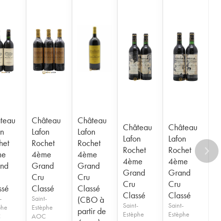
teau
Château
Château
Château
Château
on
Lafon
Lafon
Lafon
Lafon
het
Rochet
Rochet
Rochet
Rochet
me
4ème
4ème
4ème
4ème
nd
Grand
Grand
Grand
Grand
Cru
Cru
Cru
Cru
ssé
Classé
Classé
Classé
Classé
-
Saint-
(CBO à
Saint-
Saint-
phe
Estèphe
partir de
Estèphe
Estèphe
C
AOC