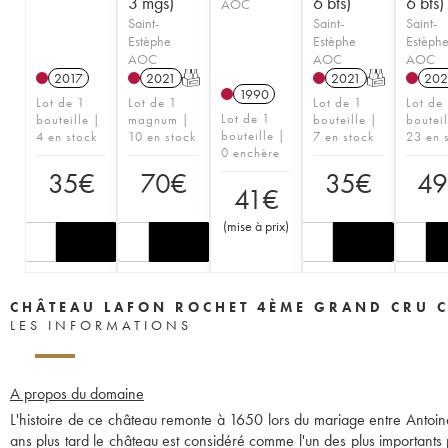
3 mgs)
6 bts)
6 bts)
AOC
Saint-
Saint-
Saint-
Estèphe
Estèphe
Estèph
AOC
AOC
AOC
2017
2021
T
2021
T
202
1990
Lot de 1
Lot de 1
Lot de 1
Lot de
Lot de 1
bouteille |
magnum |
bouteille |
bouteil
bouteille |
4 en stock
10 en stock
7 en stock
23 en 
0 enchère
35
€
70
€
35
€
4
41
€
(
mise à prix
)
CHÂTEAU LAFON ROCHET 4ÈME GRAND CRU C
LES INFORMATIONS
A propos du domaine
L'histoire de ce château remonte à 1650 lors du mariage entre Antoine
ans plus tard le château est considéré comme l'un des plus importants