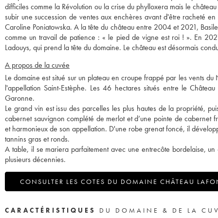
difficiles comme la Révolution ou la crise du phylloxera mais le châte
subir une succession de ventes aux enchères avant d'être racheté en 
Caroline Poniatowska. A la tête du château entre 2004 et 2021, Basile Tes
comme un travail de patience : « le pied de vigne est roi ! ». En 2021
Ladouys, qui prend la tête du domaine. Le château est désormais conduit
A propos de la cuvée
Le domaine est situé sur un plateau en croupe frappé par les vents du N
l'appellation Saint-Estèphe. Les 46 hectares situés entre le Château 
Garonne.
Le grand vin est issu des parcelles les plus hautes de la propriété, pui
cabernet sauvignon complété de merlot et d’une pointe de cabernet franc
et harmonieux de son appellation. D'une robe grenat foncé, il développe
tannins gras et ronds.
A table, il se mariera parfaitement avec une entrecôte bordelaise, un
plusieurs décennies.
CONSULTER LES COTES DU DOMAINE CHÂTEAU LAFO
CARACTÉRISTIQUES
DU DOMAINE & DE LA CU