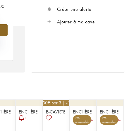
000
Créer une alerte
Ajouter à ma cave
%
IX
86
76,50
€
par 3 | -10%
HÈRE
ENCHÈRE
E-CAVISTE
ENCHÈRE
ENCHÈRE
1
TVA
TVA
récupérable
récupérable