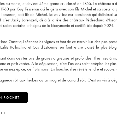
au les surmonte, et devient 4ème grand cru classé en 1855. Le château a d
1960 par Guy Tesseron qui le géra avec son fils Michel et sa sœur la 
seron, petit fils de Michel, fut un viticulteur passionné qui définissait 
 c’est Jacky Lorenzetti, déjà à la tête des châteaux Pédesclaux, d’Issan 
 selon certains principes de la biodynamie et certifié bio depuis 2024.
ord-Ouest qui sèchent les vignes et font de ce terroir l'un des plus prest
Lafite Rothschild et Cos d'Estournel en font le cru classé le plus éloi
sant dans des terroirs de graves argileuses et profondes. Il est issu à ma
 et petit verdot. A la dégustation, c’est l’un des saint-estèphe les plus
 un nez épicé, de fruits noirs. En bouche, il se révèle tendre et souple,
 agneau rôti aux herbes ou un magret de canard rôti. C’est un vin à dég
N ROCHET
VÉE