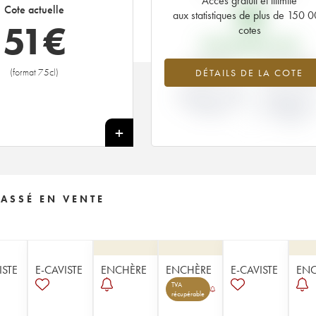
Accès gratuit et illimité
9
€
Cote actuelle
aux statistiques de plus de 150 
51
€
cotes
PRIX PRIMEURS 1986
+467%
-18.18
(format 75cl)
DÉTAILS DE LA COTE
VARIATION COTE
VARIATION PR
ACTUELLE / PRIX
PRIMEUR
PRIMEUR
MILLÉSIME 19
/ 1985
+
ASSÉ EN VENTE
ISTE
E-CAVISTE
ENCHÈRE
ENCHÈRE
E-CAVISTE
ENC
TVA
récupérable