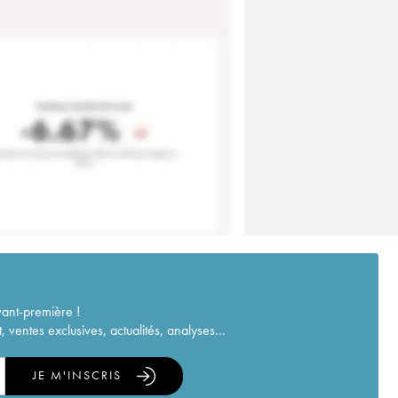
vant-première !
ventes exclusives, actualités, analyses...
JE M'INSCRIS