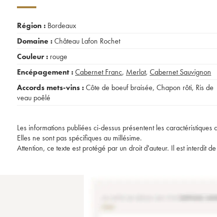
Région :
Bordeaux
Domaine :
Château Lafon Rochet
Couleur :
rouge
Encépagement :
Cabernet Franc
,
Merlot
,
Cabernet Sauvignon
Accords mets-vins :
Côte de boeuf braisée
,
Chapon rôti
,
Ris de
veau poêlé
Les informations publiées ci-dessus présentent les caractéristiques 
Elles ne sont pas spécifiques au millésime.
Attention, ce texte est protégé par un droit d'auteur. Il est interdi