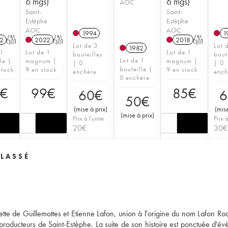
6 mgs)
6 mgs)
AOC
Saint-
Saint-
e
Estèphe
Estèphe
AOC
AOC
1994
1
2
T
2022
T
2018
T
Lot de 3
Lot 
1982
 1
Lot de 1
Lot de 1
bouteilles
bout
Lot de 1
le |
magnum |
magnum |
| 0
| 0
bouteille |
stock
9 en stock
9 en stock
enchère
ench
0 enchère
9
€
99
€
85
€
60
€
6
50
€
(
mise à prix
)
(
mise
(
mise à prix
)
Prix à l'unité
Prix à
20
€
30
€
LASSÉ
tte de Guillemottes et Etienne Lafon, union à l'origine du nom Lafon Ro
 producteurs de Saint-Estèphe. La suite de son histoire est ponctuée d'é