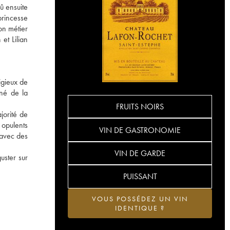
û ensuite
princesse
son métier
et Lilian
igieux de
gné de la
FRUITS NOIRS
jorité de
 opulents
VIN DE GASTRONOMIE
 avec des
VIN DE GARDE
uster sur
PUISSANT
VOUS POSSÉDEZ UN VIN
IDENTIQUE ?