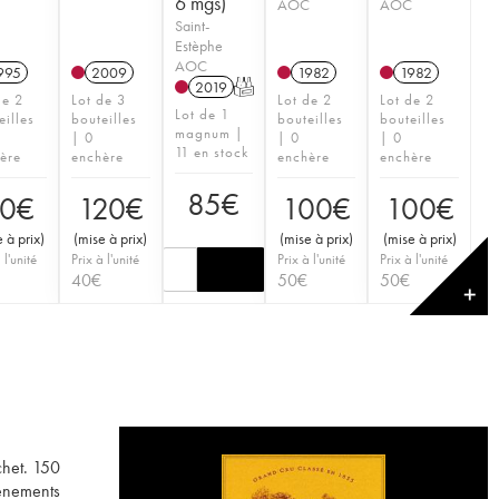
6 mgs)
AOC
AOC
Saint-
Estèphe
AOC
995
2009
1982
1982
2019
T
de 2
Lot de 3
Lot de 2
Lot de 2
Lot de 1
eilles
bouteilles
bouteilles
bouteilles
magnum |
| 0
| 0
| 0
11 en stock
ère
enchère
enchère
enchère
85
€
0
€
120
€
100
€
100
€
 à prix
)
(
mise à prix
)
(
mise à prix
)
(
mise à prix
)
 l'unité
Prix à l'unité
Prix à l'unité
Prix à l'unité
40
€
50
€
50
€
✕
chet. 150
vènements