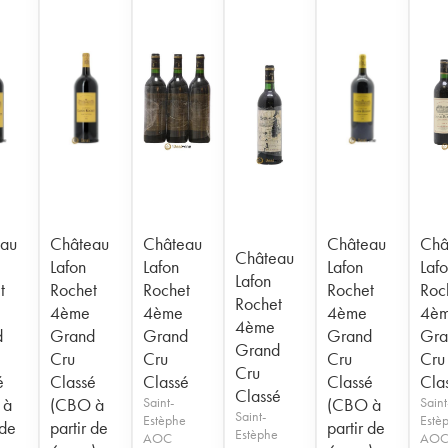
au
Château
Château
Château
Châ
Château
Lafon
Lafon
Lafon
Laf
Lafon
t
Rochet
Rochet
Rochet
Roc
Rochet
4ème
4ème
4ème
4è
4ème
d
Grand
Grand
Grand
Gra
Grand
Cru
Cru
Cru
Cru
Cru
é
Classé
Classé
Classé
Cla
Classé
 à
(CBO à
Saint-
(CBO à
Saint
Saint-
Estèphe
Estè
 de
partir de
partir de
Estèphe
AOC
AO