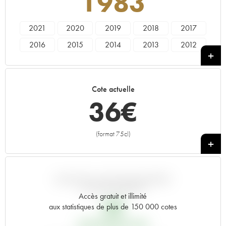
1983
2021
2020
2019
2018
2017
2016
2015
2014
2013
2012
2011
2010
2009
2008
2007
2006
2005
2004
2003
2002
Cote actuelle
2001
2000
1999
1998
1997
36
€
1996
1995
1994
1993
1992
1991
1990
1989
1988
1987
(format 75cl)
+
1986
1985
1984
1983
1982
1981
1980
1979
1978
1977
1976
1975
1974
1973
1972
VARIATION COTE PAR RAPPORT
AU PRIX PRIMEUR
1971
1970
1969
1966
1964
Accès gratuit et illimité
6
€
aux statistiques de plus de 150 000 cotes
1962
1961
1959
1957
1955
PRIX PRIMEURS 1983