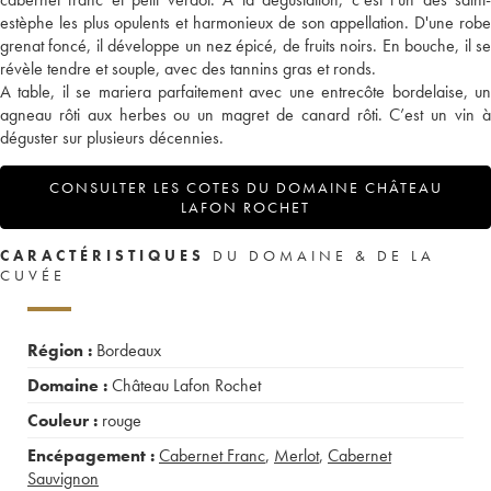
estèphe les plus opulents et harmonieux de son appellation. D'une robe
grenat foncé, il développe un nez épicé, de fruits noirs. En bouche, il se
révèle tendre et souple, avec des tannins gras et ronds.
A table, il se mariera parfaitement avec une entrecôte bordelaise, un
agneau rôti aux herbes ou un magret de canard rôti. C’est un vin à
déguster sur plusieurs décennies.
CONSULTER LES COTES DU DOMAINE CHÂTEAU
LAFON ROCHET
CARACTÉRISTIQUES
DU DOMAINE & DE LA
CUVÉE
Région :
Bordeaux
Domaine :
Château Lafon Rochet
Couleur :
rouge
Encépagement :
Cabernet Franc
,
Merlot
,
Cabernet
Sauvignon