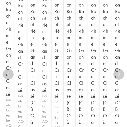
on
on
on
on
on
on
on
on
Ro
Ro
Ro
Ro
Ro
Ro
Ro
Ro
Ro
Ro
ch
ch
ch
ch
ch
ch
ch
ch
ch
ch
et
et
et
et
et
et
et
et
et
et
4è
4è
4è
4è
4è
4è
4è
4è
4è
4è
m
m
m
m
m
m
m
m
m
m
e
e
e
e
e
e
e
e
e
e
Gr
Gr
Gr
Gr
Gr
Gr
Gr
Gr
Gr
Gr
an
an
an
an
an
an
an
an
an
an
d
d
d
d
d
d
d
d
d
d
Cr
Cr
Cr
Cr
Cr
Cr
Cr
Cr
Cr
Cr
u
u
u
u
u
u
u
u
u
u
Cl
Cl
Cl
Cl
Cl
Cl
Cl
Cl
Cl
Cl
as
as
as
as
as
as
as
as
as
as
sé
sé
sé
sé
sé
sé
sé
sé
sé
sé
Sai
Sai
Sai
nt-
nt-
(C
Sai
(C
(C
(C
(C
(C
nt-
Est
Est
nt-
B
B
B
B
B
B
Est
èp
èp
Est
O
O
O
O
O
O
èp
he
he
èp
he
AO
à
AO
à
à
à
à
à
he
AO
C
C