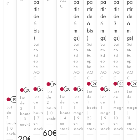
AO
pa
pa
pa
pa
pa
pa
C
C
rtir
rtir
rtir
rtir
rtir
rtir
de
de
de
de
de
de
6
6
6
6
3
6
bts
m
bts
m
m
m
)
gs)
)
gs)
gs)
gs)
Sai
Sai
Sai
Sai
Sai
Sai
nt-
nt-
nt-
nt-
nt-
nt-
Est
Est
Est
Est
Est
Est
èp
èp
èp
èp
èp
èp
he
he
he
he
he
he
AO
AO
AO
AO
AO
AO
C
C
C
C
C
C
2022
T
2021
T
201
1995
2021
T
2017
2018
T
2022
T
2009
Lot
Lot
Lot
Lot
Lot
Lot
Lot
de
Lot
de
de
de
Lot
1990
de
de
de
1
de
1
1
2
de
Lot
1
1
1
bouteille
1
magnum
magnu
bouteilles
3
de
bouteille
bouteille
magnum
|
magnum
|
|
| 0
bouteilles
1
| 7
| 4
| 9
23
| 9
10
11
enchère
| 0
bouteille
en
en
en
en
en
en
en
enchère
| 0
stock
stock
stock
stock
stock
stock
stock
60
€
enchère
120
€