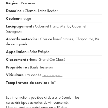
Région :
Bordeaux
Domaine :
Château Lafon Rochet
Couleur :
rouge
Encépagement :
Cabernet Franc
,
Merlot
,
Cabernet
Sauvignon
Accords mets-vins :
Côte de boeuf braisée
,
Chapon rôti
,
Ris
de veau poêlé
Appellation :
Saint-Estèphe
Classement :
4ème Grand Cru Classé
Propriétaire :
Basile Tesseron
Viticulture :
raisonnée
En savoir plus...
Température de service :
16°
Les informations publiées ci-dessus présentent les
caractéristiques actuelles du vin concerné.
Elles ne sont pas spécifiques au millésime.