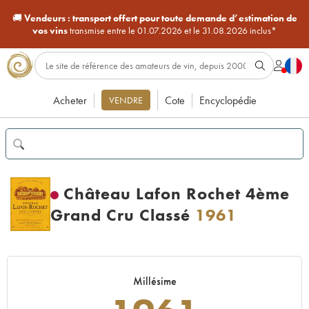
🚚
Vendeurs :
transport offert pour toute demande d’estimation de
vos vins
transmise entre le 01.07.2026 et le 31.08.2026 inclus*
Acheter
Cote
Encyclopédie
VENDRE
Château Lafon Rochet 4ème
Grand Cru Classé
1961
Millésime