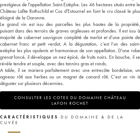
prestigieux de l'appellation Saint-Estèphe. Les 46 hectares situés entre le
Château Lafite Rothschild et Cos d'Estournel en font le cru classé le plus
éloigné de la Garonne.
Le grand vin est issu des parcelles les plus hautes de la propriété,
puisant dans des terroirs de graves argileuses et profondes. Il est issu à
majorité de cabernet sauvignon complété de merlot et d’une pointe de
cabernet franc et petit verdot. A la dégustation, c’est l’un des saint-
estèphe les plus opulents et harmonieux de son appellation. D'une robe
grenat foncé, il développe un nez épicé, de fruits noirs. En bouche, il se
révèle tendre et souple, avec des tannins gras et ronds.
A table, il se mariera parfaitement avec une entrecôte bordelaise, un
agneau rôti aux herbes ou un magret de canard rôti. C’est un vin à
déguster sur plusieurs décennies.
CONSULTER LES COTES DU DOMAINE CHÂTEAU
LAFON ROCHET
CARACTÉRISTIQUES
DU DOMAINE & DE LA
CUVÉE