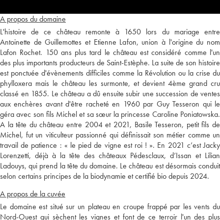
A propos du domaine
L'histoire de ce château remonte à 1650 lors du mariage entre
Antoinette de Guillemottes et Etienne Lafon, union à l'origine du nom
Lafon Rochet. 150 ans plus tard le château est considéré comme l'un
des plus importants producteurs de Saint-Estèphe. La suite de son histoire
est ponctuée d'évènements difficiles comme la Révolution ou la crise du
phylloxera mais le château les surmonte, et devient 4ème grand cru
classé en 1855. Le château a dû ensuite subir une succession de ventes
aux enchères avant d'être racheté en 1960 par Guy Tesseron qui le
géra avec son fils Michel et sa sœur la princesse Caroline Poniatowska.
A la tête du château entre 2004 et 2021, Basile Tesseron, petit fils de
Michel, fut un viticulteur passionné qui définissait son métier comme un
travail de patience : « le pied de vigne est roi ! ». En 2021 c’est Jacky
Lorenzetti, déjà à la tête des châteaux Pédesclaux, d’Issan et Lilian
Ladouys, qui prend la tête du domaine. Le château est désormais conduit
selon certains principes de la biodynamie et certifié bio depuis 2024.
A propos de la cuvée
Le domaine est situé sur un plateau en croupe frappé par les vents du
Nord-Ouest qui sèchent les vignes et font de ce terroir l'un des plus