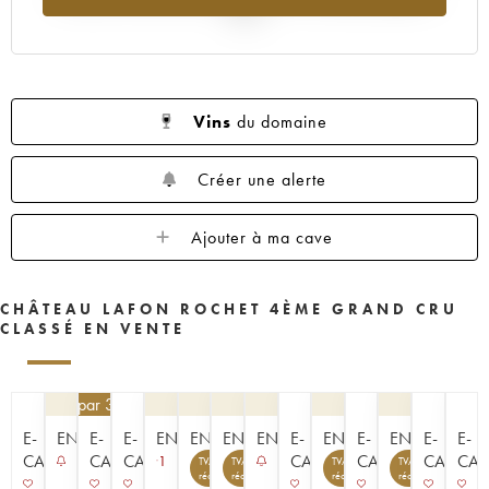
1953
1952
1949
1947
1937
2025
Vins
du domaine
Créer une alerte
Ajouter à ma cave
CHÂTEAU LAFON ROCHET 4ÈME GRAND CRU
CLASSÉ EN VENTE
76,50
€
par 3 | -10%
E-
ENCHÈRE
E-
E-
ENCHÈRE
ENCHÈRE
ENCHÈRE
ENCHÈRE
E-
ENCHÈRE
E-
ENCHÈRE
E-
E-
CAVISTE
CAVISTE
CAVISTE
CAVISTE
CAVISTE
CAVISTE
CAV
1
TVA
TVA
TVA
TVA
récupérable
récupérable
récupérable
récupérable