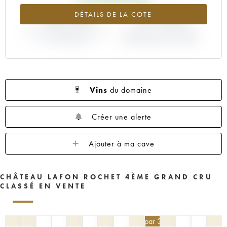
1953
1952
1949
1947
1937
+44.16%
+77.78%
DÉTAILS DE LA COTE
VARIATION COTE ACTUELLE /
VARIATION PRIX PRIMEUR
PRIX PRIMEUR
MILLÉSIME 2005 / 2004
Vins
du domaine
Créer une alerte
Ajouter à ma cave
CHÂTEAU LAFON ROCHET 4ÈME GRAND CRU
CLASSÉ EN VENTE
76,50
€
par 3 | -10%