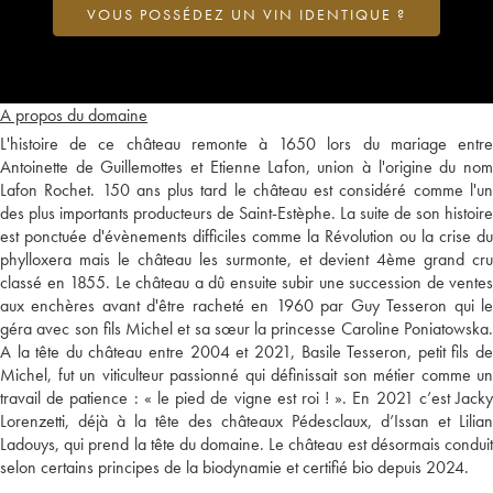
VOUS POSSÉDEZ UN VIN IDENTIQUE ?
A propos du domaine
L'histoire de ce château remonte à 1650 lors du mariage entre
Antoinette de Guillemottes et Etienne Lafon, union à l'origine du nom
Lafon Rochet. 150 ans plus tard le château est considéré comme l'un
des plus importants producteurs de Saint-Estèphe. La suite de son histoire
est ponctuée d'évènements difficiles comme la Révolution ou la crise du
phylloxera mais le château les surmonte, et devient 4ème grand cru
classé en 1855. Le château a dû ensuite subir une succession de ventes
aux enchères avant d'être racheté en 1960 par Guy Tesseron qui le
géra avec son fils Michel et sa sœur la princesse Caroline Poniatowska.
A la tête du château entre 2004 et 2021, Basile Tesseron, petit fils de
Michel, fut un viticulteur passionné qui définissait son métier comme un
travail de patience : « le pied de vigne est roi ! ». En 2021 c’est Jacky
Lorenzetti, déjà à la tête des châteaux Pédesclaux, d’Issan et Lilian
Ladouys, qui prend la tête du domaine. Le château est désormais conduit
selon certains principes de la biodynamie et certifié bio depuis 2024.