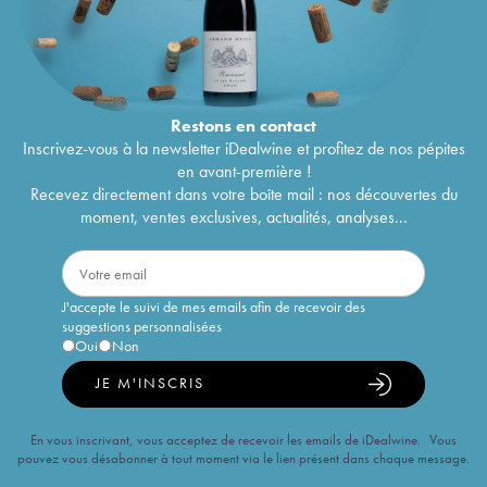
Restons en
contact
Inscrivez-vous à la newsletter iDealwine et profitez de nos pépites
en avant-première !
Recevez directement dans votre boîte mail : nos découvertes du
moment, ventes exclusives, actualités, analyses...
J'accepte le suivi de mes emails afin de recevoir des
suggestions personnalisées
Oui
Non
JE M'INSCRIS
En vous inscrivant, vous acceptez de recevoir les emails de iDealwine. Vous
pouvez vous désabonner à tout moment via le lien présent dans chaque message.