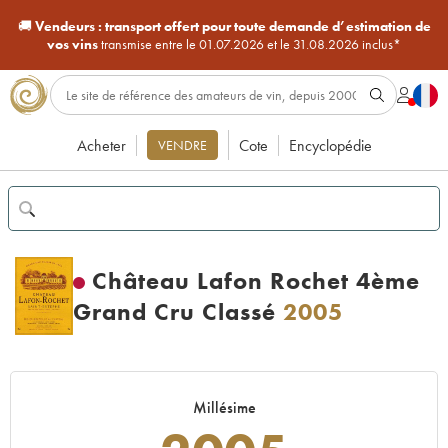
🚚
Vendeurs :
transport offert pour toute demande d’estimation de
vos vins
transmise entre le 01.07.2026 et le 31.08.2026 inclus*
Acheter
Cote
Encyclopédie
VENDRE
Château Lafon Rochet 4ème
Grand Cru Classé
2005
Millésime