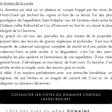
A propos de la cuvée
Le domaine est situé sur un plateau en croupe frappé par les vents du
Nord-Ouest qui sèchent les vignes et font de ce terroir l'un des plus
prestigieux de l'appellation Saint-Estèphe. Les 46 hectares situés entre le
Château Lafite Rothschild et Cos d'Estournel en font le cru classé le plus
éloigné de la Garonne.
Le grand vin est issu des parcelles les plus hautes de la propriété,
puisant dans des terroirs de graves argileuses et profondes. Il est issu à
majorité de cabernet sauvignon complété de merlot et d’une pointe de
cabernet franc et petit verdot. A la dégustation, c’est l’un des saint-
estèphe les plus opulents et harmonieux de son appellation. D'une robe
grenat foncé, il développe un nez épicé, de fruits noirs. En bouche, il se
révèle tendre et souple, avec des tannins gras et ronds.
A table, il se mariera parfaitement avec une entrecôte bordelaise, un
agneau rôti aux herbes ou un magret de canard rôti. C’est un vin à
déguster sur plusieurs décennies.
CONSULTER LES COTES DU DOMAINE CHÂTEAU
LAFON ROCHET
CÔTE DES VINS DU MÊME
DOMAINE