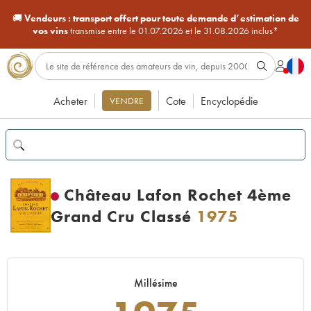
🚚
Vendeurs :
transport offert pour toute demande d’estimation de
vos vins
transmise entre le 01.07.2026 et le 31.08.2026 inclus*
Acheter
Cote
Encyclopédie
VENDRE
Château Lafon Rochet 4ème
Grand Cru Classé
1975
Millésime