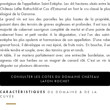
prestigieux de l'appellation Saint-Estèphe. Les 46 hectares situés entre le
Château Lafite Rothschild et Cos d'Estournel en font le cru classé le plus
éloigné de la Garonne.
Le grand vin est issu des parcelles les plus hautes de la propriété,
puisant dans des terroirs de graves argileuses et profondes. Il est issu à
majorité de cabernet sauvignon complété de merlot et d’une pointe de
cabernet franc et petit verdot. A la dégustation, c’est l’un des saint-
estèphe les plus opulents et harmonieux de son appellation. D'une robe
grenat foncé, il développe un nez épicé, de fruits noirs. En bouche, il se
révèle tendre et souple, avec des tannins gras et ronds.
A table, il se mariera parfaitement avec une entrecôte bordelaise, un
agneau rôti aux herbes ou un magret de canard rôti. C’est un vin à
déguster sur plusieurs décennies.
CONSULTER LES COTES DU DOMAINE CHÂTEAU
LAFON ROCHET
CARACTÉRISTIQUES
DU DOMAINE & DE LA
CUVÉE