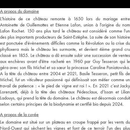
A propos du domaine
L'histoire de ce château remonte à 1650 lors du mariage entre
Antoinette de Guillemottes et Etienne Lafon, union à l'origine du nom
Lafon Rochet. 150 ans plus tard le château est considéré comme l'un
des plus importants producteurs de Saint-Estèphe. La suite de son histoire
est ponctuée d'évènements difficiles comme la Révolution ou la crise du
phylloxera mais le château les surmonte, et devient 4ème grand cru
classé en 1855. Le château a dû ensuite subir une succession de ventes
aux enchères avant d'être racheté en 1960 par Guy Tesseron qui le
géra avec son fils Michel et sa sœur la princesse Caroline Poniatowska.
A la tête du château entre 2004 et 2021, Basile Tesseron, petit fils de
Michel, fut un viticulteur passionné qui définissait son métier comme un
travail de patience : « le pied de vigne est roi ! ». En 2021 c’est Jacky
Lorenzetti, déjà à la tête des châteaux Pédesclaux, d’Issan et Lilian
Ladouys, qui prend la tête du domaine. Le château est désormais conduit
selon certains principes de la biodynamie et certifié bio depuis 2024.
A propos de la cuvée
Le domaine est situé sur un plateau en croupe frappé par les vents du
Nord-Ouest qui sèchent les vignes et font de ce terroir l'un des plus