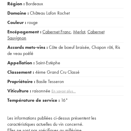
Région :
Bordeaux
Domaine :
Château Lafon Rochet
Couleur :
rouge
Encépagement :
Cabernet Franc
,
Merlot
,
Cabernet
Sauvignon
Accords mets-vins :
Côte de boeuf braisée
,
Chapon rôti
,
Ris
de veau poêlé
Appellation :
Saint-Estèphe
Classement :
4ème Grand Cru Classé
Propriétaire :
Basile Tesseron
Viticulture :
raisonnée
En savoir plus...
Température de service :
16°
Les informations publiées ci-dessus présentent les
caractéristiques actuelles du vin concerné.
Elles ne sont pas spécifiques au millésime.