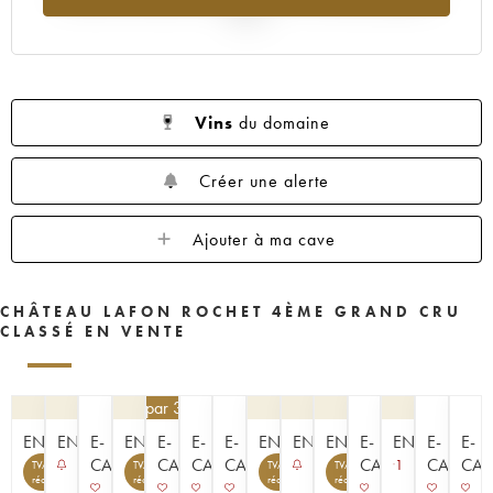
1953
1952
1949
1947
1937
2025
Vins
du domaine
Créer une alerte
Ajouter à ma cave
CHÂTEAU LAFON ROCHET 4ÈME GRAND CRU
CLASSÉ EN VENTE
76,50
€
par 3 | -10%
ENCHÈRE
ENCHÈRE
E-
ENCHÈRE
E-
E-
E-
ENCHÈRE
ENCHÈRE
ENCHÈRE
E-
ENCHÈRE
E-
E-
CAVISTE
CAVISTE
CAVISTE
CAVISTE
CAVISTE
CAVISTE
CAV
1
TVA
TVA
TVA
TVA
récupérable
récupérable
récupérable
récupérable