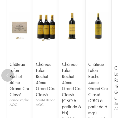
Château
Château
Château
Château
C
Lafon
Lafon
Lafon
Lafon
L
Rochet
Rochet
Rochet
Rochet
R
4ème
4ème
4ème
4ème
4
Grand Cru
Grand Cru
Grand Cru
Grand Cru
G
Classé
Classé
Classé
Classé
C
Saint-Estèphe
Saint-Estèphe
(CBO à
(CBO à
Sa
AOC
AOC
partir de 6
partir de 6
A
bts)
mgs)
Saint-Estèphe
Saint-Estèphe