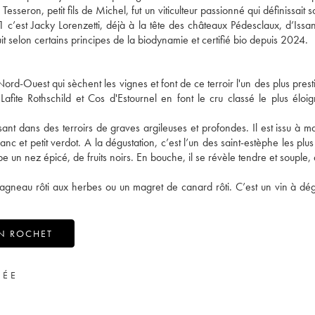
seron, petit fils de Michel, fut un viticulteur passionné qui définissait 
 c’est Jacky Lorenzetti, déjà à la tête des châteaux Pédesclaux, d’Issan 
 selon certains principes de la biodynamie et certifié bio depuis 2024.
ord-Ouest qui sèchent les vignes et font de ce terroir l'un des plus prest
Lafite Rothschild et Cos d'Estournel en font le cru classé le plus éloi
sant dans des terroirs de graves argileuses et profondes. Il est issu à ma
 et petit verdot. A la dégustation, c’est l’un des saint-estèphe les plus
 un nez épicé, de fruits noirs. En bouche, il se révèle tendre et souple,
 agneau rôti aux herbes ou un magret de canard rôti. C’est un vin à dég
N ROCHET
VÉE