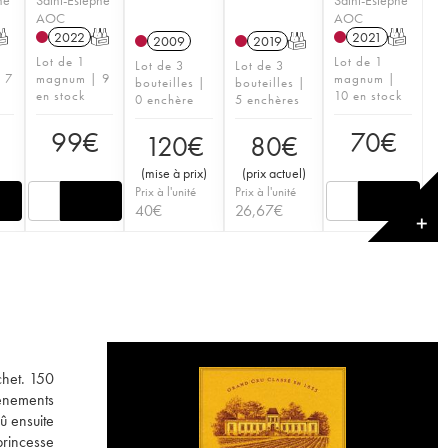
AOC
AOC
T
2022
T
2021
T
2009
2019
T
Lot de 1
Lot de 1
Lot de 3
Lot de 3
| 7
magnum | 9
magnum |
bouteilles |
bouteilles |
en stock
10 en stock
0 enchère
5 enchères
99
€
70
€
120
€
80
€
(
mise à prix
)
(
prix actuel
)
Prix à l'unité
Prix à l'unité
40
€
26,67
€
✕
chet. 150
vènements
û ensuite
princesse