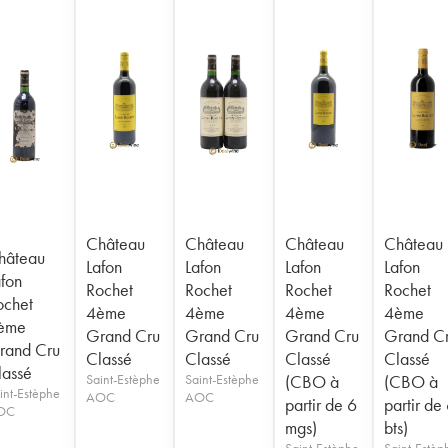
Château
Château
Château
Château
hâteau
Lafon
Lafon
Lafon
Lafon
afon
Rochet
Rochet
Rochet
Rochet
ochet
4ème
4ème
4ème
4ème
ème
Grand Cru
Grand Cru
Grand Cru
Grand C
rand Cru
Classé
Classé
Classé
Classé
lassé
Saint-Estèphe
Saint-Estèphe
(CBO à
(CBO à
int-Estèphe
AOC
AOC
partir de 6
partir de
OC
mgs)
bts)
Saint-Estèphe
Saint-Estèp