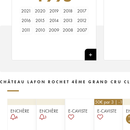
2021
2020
2019
2018
2017
2016
2015
2014
2013
2012
2011
2010
2009
2008
2007
2006
2005
2004
2003
2002
2001
2000
1999
1998
1997
1996
1995
1994
1993
1992
1991
1990
1989
1988
1987
1986
1985
1984
1983
1982
CHÂTEAU LAFON ROCHET 4ÈME GRAND CRU CL
1981
1980
1979
1978
1977
1976
1975
1974
1973
1972
76,50
€
par 3 | -10%
1971
1970
1969
1966
1964
ENCHÈRE
ENCHÈRE
E-CAVISTE
E-CAVISTE
E
1962
1961
1959
1957
1955
6
3
T
r
1953
1952
1949
1947
1937