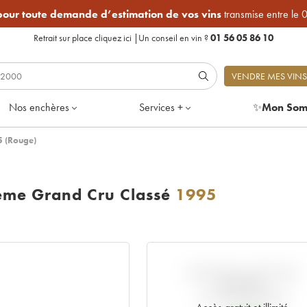
 pour toute demande d’estimation de vos vins
transmise entre le 
Retrait sur place
cliquez ici
|
Un conseil en vin ?
01 56 05 86 10
VENDRE MES VINS
Nos enchères
Services +
✨
Mon Som
5 (Rouge)
ème Grand Cru Classé
1995
VARIATION COTE PAR
RAPPORT
AU PRIX PRIMEUR