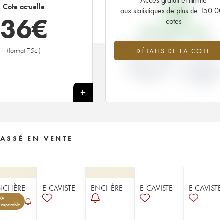
Accès gratuit et illimité
13
€
Cote actuelle
aux statistiques de plus de 150 
36
€
cotes
PRIX PRIMEURS 1995
+180.38%
+30%
(format 75cl)
DÉTAILS DE LA COTE
VARIATION COTE
VARIATION PR
ACTUELLE / PRIX
PRIMEUR
PRIMEUR
MILLÉSIME 1
/ 1994
+
ASSÉ EN VENTE
NCHÈRE
E-CAVISTE
ENCHÈRE
E-CAVISTE
E-CAVIST
VA
écupérable