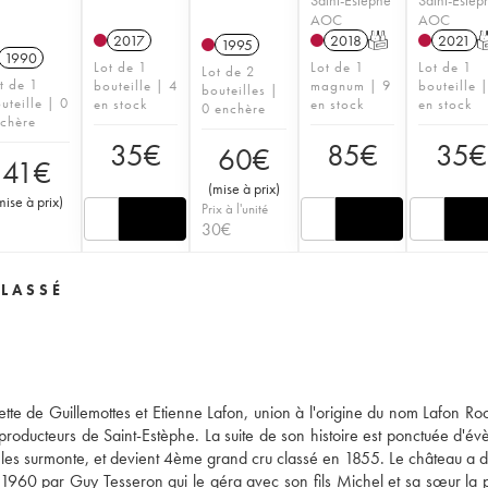
AOC
AOC
2017
2018
T
2021
1995
1990
Lot de 1
Lot de 1
Lot de 1
Lot de 2
t de 1
bouteille | 4
magnum | 9
bouteille 
bouteilles |
uteille | 0
en stock
en stock
en stock
0 enchère
chère
35
€
85
€
35
€
60
€
41
€
(
mise à prix
)
mise à prix
)
Prix à l'unité
30
€
LASSÉ
tte de Guillemottes et Etienne Lafon, union à l'origine du nom Lafon Ro
 producteurs de Saint-Estèphe. La suite de son histoire est ponctuée d'é
au les surmonte, et devient 4ème grand cru classé en 1855. Le château a d
1960 par Guy Tesseron qui le géra avec son fils Michel et sa sœur la 