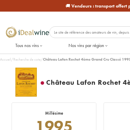
🚚
Vendeurs :
transport offert
Tous nos vins
Nos vins par région
Accueil
/
Recherche de cote
/
Château Lafon Rochet 4ème Grand Cru Classé 199
Château Lafon Rochet 4
Millésime
1995