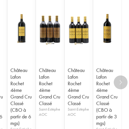
Château
Château
Château
Château
Lafon
Lafon
Lafon
Lafon
Rochet
Rochet
Rochet
Rochet
4ème
4ème
4ème
4ème
ru
Grand Cru
Grand Cru
Grand Cru
Grand Cru
Classé
Classé
Classé
Classé
(CBO à
Saint-Estèphe
Saint-Estèphe
(CBO à
AOC
AOC
 6
partir de 6
partir de 3
mgs)
mgs)
he
Saint-Estèphe
Saint-Estèphe