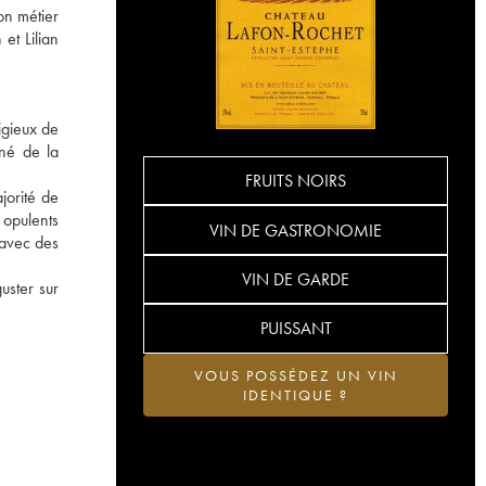
son métier
et Lilian
igieux de
gné de la
FRUITS NOIRS
jorité de
 opulents
VIN DE GASTRONOMIE
 avec des
VIN DE GARDE
uster sur
PUISSANT
VOUS POSSÉDEZ UN VIN
IDENTIQUE ?