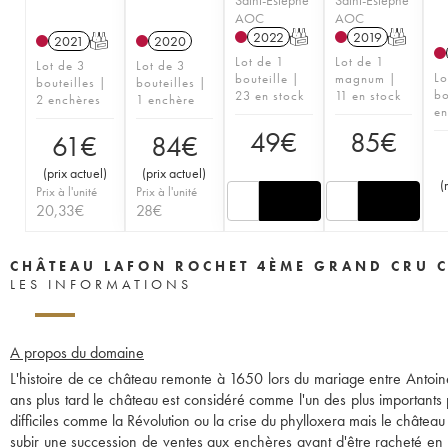
AOC
AOC
2022
T
2019
T
2021
T
2020
Lot de 1
Lot de 1
Lot de 3
Lot de 3
Lo
bouteille |
magnum |
bouteilles |
bouteilles |
bo
23 en stock
11 en stock
2 enchères
1 enchère
en
49
€
85
€
61
€
84
€
(
prix actuel
)
(
prix actuel
)
(
Prix à l'unité
Prix à l'unité
20,33
€
28
€
CHÂTEAU LAFON ROCHET 4ÈME GRAND CRU C
LES INFORMATIONS
A propos du domaine
L'histoire de ce château remonte à 1650 lors du mariage entre Antoine
ans plus tard le château est considéré comme l'un des plus importants
difficiles comme la Révolution ou la crise du phylloxera mais le châte
subir une succession de ventes aux enchères avant d'être racheté en 