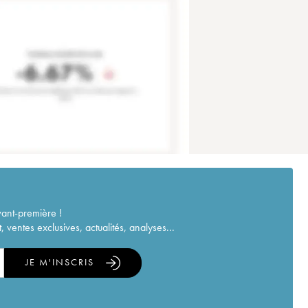
vant-première !
ventes exclusives, actualités, analyses...
JE M'INSCRIS