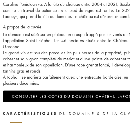
Caroline Poniatowska. A la tête du château entre 2004 et 2021, Basile Tes
comme un travail de patience : « le pied de vigne est roi ! ». En 2021
Ladouys, qui prend la tête du domaine. Le château est désormais conduit
A propos de la cuvée
Le domaine est situé sur un plateau en croupe frappé par les vents du N
l'appellation Saint-Estèphe. Les 46 hectares situés entre le Château 
Garonne.
Le grand vin est issu des parcelles les plus hautes de la propriété, pui
cabernet sauvignon complété de merlot et d’une pointe de cabernet franc
et harmonieux de son appellation. D'une robe grenat foncé, il développe
tannins gras et ronds.
A table, il se mariera parfaitement avec une entrecôte bordelaise, un
plusieurs décennies.
CONSULTER LES COTES DU DOMAINE CHÂTEAU LAFO
CARACTÉRISTIQUES
DU DOMAINE & DE LA CU