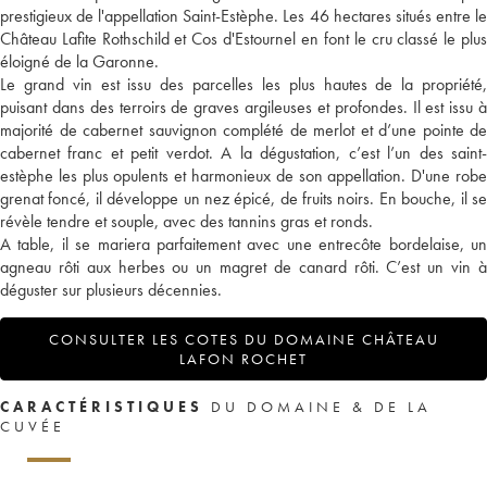
prestigieux de l'appellation Saint-Estèphe. Les 46 hectares situés entre le
Château Lafite Rothschild et Cos d'Estournel en font le cru classé le plus
éloigné de la Garonne.
Le grand vin est issu des parcelles les plus hautes de la propriété,
puisant dans des terroirs de graves argileuses et profondes. Il est issu à
majorité de cabernet sauvignon complété de merlot et d’une pointe de
cabernet franc et petit verdot. A la dégustation, c’est l’un des saint-
estèphe les plus opulents et harmonieux de son appellation. D'une robe
grenat foncé, il développe un nez épicé, de fruits noirs. En bouche, il se
révèle tendre et souple, avec des tannins gras et ronds.
A table, il se mariera parfaitement avec une entrecôte bordelaise, un
agneau rôti aux herbes ou un magret de canard rôti. C’est un vin à
déguster sur plusieurs décennies.
CONSULTER LES COTES DU DOMAINE CHÂTEAU
LAFON ROCHET
CARACTÉRISTIQUES
DU DOMAINE & DE LA
CUVÉE