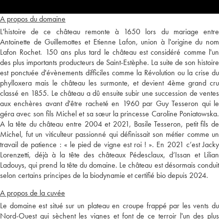
A propos du domaine
L'histoire de ce château remonte à 1650 lors du mariage entre
Antoinette de Guillemottes et Etienne Lafon, union à l'origine du nom
Lafon Rochet. 150 ans plus tard le château est considéré comme l'un
des plus importants producteurs de Saint-Estèphe. La suite de son histoire
est ponctuée d'évènements difficiles comme la Révolution ou la crise du
phylloxera mais le château les surmonte, et devient 4ème grand cru
classé en 1855. Le château a dû ensuite subir une succession de ventes
aux enchères avant d'être racheté en 1960 par Guy Tesseron qui le
géra avec son fils Michel et sa sœur la princesse Caroline Poniatowska.
A la tête du château entre 2004 et 2021, Basile Tesseron, petit fils de
Michel, fut un viticulteur passionné qui définissait son métier comme un
travail de patience : « le pied de vigne est roi ! ». En 2021 c’est Jacky
Lorenzetti, déjà à la tête des châteaux Pédesclaux, d’Issan et Lilian
Ladouys, qui prend la tête du domaine. Le château est désormais conduit
selon certains principes de la biodynamie et certifié bio depuis 2024.
A propos de la cuvée
Le domaine est situé sur un plateau en croupe frappé par les vents du
Nord-Ouest qui sèchent les vignes et font de ce terroir l'un des plus