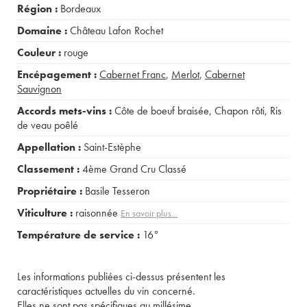
Région :
Bordeaux
Domaine :
Château Lafon Rochet
Couleur :
rouge
Encépagement :
Cabernet Franc
,
Merlot
,
Cabernet
Sauvignon
Accords mets-vins :
Côte de boeuf braisée
,
Chapon rôti
,
Ris
de veau poêlé
Appellation :
Saint-Estèphe
Classement :
4ème Grand Cru Classé
Propriétaire :
Basile Tesseron
Viticulture :
raisonnée
En savoir plus...
Température de service :
16°
Les informations publiées ci-dessus présentent les
caractéristiques actuelles du vin concerné.
Elles ne sont pas spécifiques au millésime.