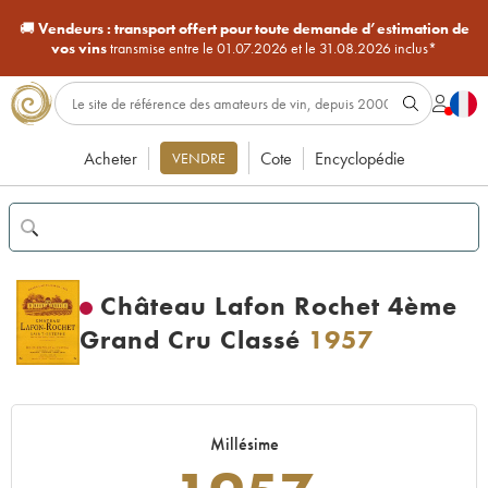
🚚
Vendeurs :
transport offert pour toute demande d’estimation de
vos vins
transmise entre le 01.07.2026 et le 31.08.2026 inclus*
Acheter
Cote
Encyclopédie
VENDRE
Château Lafon Rochet 4ème
Grand Cru Classé
1957
Millésime