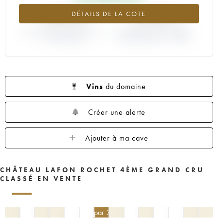
1953
1952
1949
1947
1937
+69.4%
-16.67%
DÉTAILS DE LA COTE
VARIATION COTE ACTUELLE /
VARIATION PRIX PRIMEUR
PRIX PRIMEUR
MILLÉSIME 2001 / 2000
Vins
du domaine
Créer une alerte
Ajouter à ma cave
CHÂTEAU LAFON ROCHET 4ÈME GRAND CRU
CLASSÉ EN VENTE
76,50
€
par 3 | -10%