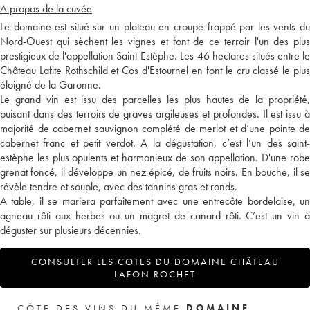
A propos de la cuvée
Le domaine est situé sur un plateau en croupe frappé par les vents du
Nord-Ouest qui sèchent les vignes et font de ce terroir l'un des plus
prestigieux de l'appellation Saint-Estèphe. Les 46 hectares situés entre le
Château Lafite Rothschild et Cos d'Estournel en font le cru classé le plus
éloigné de la Garonne.
Le grand vin est issu des parcelles les plus hautes de la propriété,
puisant dans des terroirs de graves argileuses et profondes. Il est issu à
majorité de cabernet sauvignon complété de merlot et d’une pointe de
cabernet franc et petit verdot. A la dégustation, c’est l’un des saint-
estèphe les plus opulents et harmonieux de son appellation. D'une robe
grenat foncé, il développe un nez épicé, de fruits noirs. En bouche, il se
révèle tendre et souple, avec des tannins gras et ronds.
A table, il se mariera parfaitement avec une entrecôte bordelaise, un
agneau rôti aux herbes ou un magret de canard rôti. C’est un vin à
déguster sur plusieurs décennies.
CONSULTER LES COTES DU DOMAINE CHÂTEAU
LAFON ROCHET
CÔTE DES VINS DU MÊME
DOMAINE