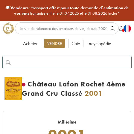
🚚
Vendeurs :
transport offert pour toute demande d’estimation de
vos vins
transmise entre le 01.07.2026 et le 31.08.2026 inclus*
Acheter
Cote
Encyclopédie
VENDRE
Château Lafon Rochet 4ème
Grand Cru Classé
2001
Millésime