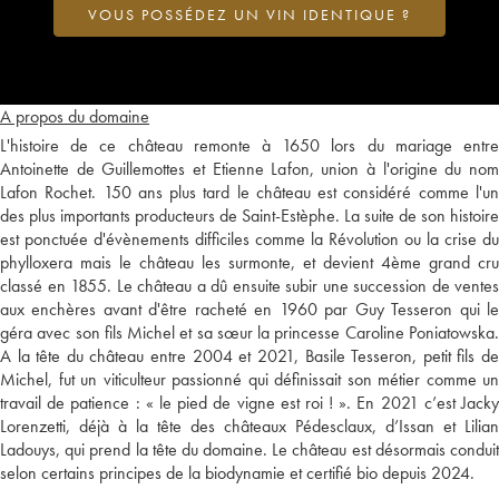
VOUS POSSÉDEZ UN VIN IDENTIQUE ?
A propos du domaine
L'histoire de ce château remonte à 1650 lors du mariage entre
Antoinette de Guillemottes et Etienne Lafon, union à l'origine du nom
Lafon Rochet. 150 ans plus tard le château est considéré comme l'un
des plus importants producteurs de Saint-Estèphe. La suite de son histoire
est ponctuée d'évènements difficiles comme la Révolution ou la crise du
phylloxera mais le château les surmonte, et devient 4ème grand cru
classé en 1855. Le château a dû ensuite subir une succession de ventes
aux enchères avant d'être racheté en 1960 par Guy Tesseron qui le
géra avec son fils Michel et sa sœur la princesse Caroline Poniatowska.
A la tête du château entre 2004 et 2021, Basile Tesseron, petit fils de
Michel, fut un viticulteur passionné qui définissait son métier comme un
travail de patience : « le pied de vigne est roi ! ». En 2021 c’est Jacky
Lorenzetti, déjà à la tête des châteaux Pédesclaux, d’Issan et Lilian
Ladouys, qui prend la tête du domaine. Le château est désormais conduit
selon certains principes de la biodynamie et certifié bio depuis 2024.