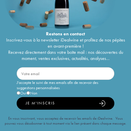
Restons en
contact
Inscrivez-vous à la newsletter iDealwine et profitez de nos pépites
en avant-première !
Recevez directement dans votre boîte mail : nos découvertes du
moment, ventes exclusives, actualités, analyses...
J'accepte le suivi de mes emails afin de recevoir des
suggestions personnalisées
Oui
Non
JE M'INSCRIS
En vous inscrivant, vous acceptez de recevoir les emails de iDealwine. Vous
pouvez vous désabonner à tout moment via le lien présent dans chaque message.