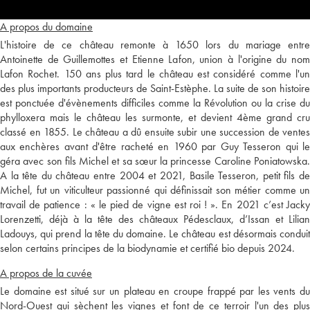
A propos du domaine
L'histoire de ce château remonte à 1650 lors du mariage entre
Antoinette de Guillemottes et Etienne Lafon, union à l'origine du nom
Lafon Rochet. 150 ans plus tard le château est considéré comme l'un
des plus importants producteurs de Saint-Estèphe. La suite de son histoire
est ponctuée d'évènements difficiles comme la Révolution ou la crise du
phylloxera mais le château les surmonte, et devient 4ème grand cru
classé en 1855. Le château a dû ensuite subir une succession de ventes
aux enchères avant d'être racheté en 1960 par Guy Tesseron qui le
géra avec son fils Michel et sa sœur la princesse Caroline Poniatowska.
A la tête du château entre 2004 et 2021, Basile Tesseron, petit fils de
Michel, fut un viticulteur passionné qui définissait son métier comme un
travail de patience : « le pied de vigne est roi ! ». En 2021 c’est Jacky
Lorenzetti, déjà à la tête des châteaux Pédesclaux, d’Issan et Lilian
Ladouys, qui prend la tête du domaine. Le château est désormais conduit
selon certains principes de la biodynamie et certifié bio depuis 2024.
A propos de la cuvée
Le domaine est situé sur un plateau en croupe frappé par les vents du
Nord-Ouest qui sèchent les vignes et font de ce terroir l'un des plus