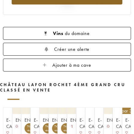
1953
1952
1949
1947
1937
2025
Vins
du domaine
Créer une alerte
Ajouter à ma cave
CHÂTEAU LAFON ROCHET 4ÈME GRAND CRU
CLASSÉ EN VENTE
76,50
€
par 3
E-
ENCHÈRE
ENCHÈRE
E-
ENCHÈRE
ENCHÈRE
ENCHÈRE
ENCHÈRE
E-
E-
E-
ENCHÈRE
E-
E-
CAVISTE
CAVISTE
CAVISTE
CAVISTE
CAVISTE
CAVISTE
CAV
1
TVA
TVA
TVA
TVA
récupérable
récupérable
récupérable
récupérable