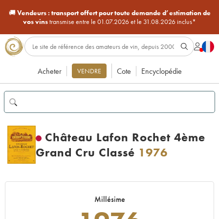
🚚
Vendeurs :
transport offert pour toute demande d’estimation de
vos vins
transmise entre le 01.07.2026 et le 31.08.2026 inclus*
Acheter
Cote
Encyclopédie
VENDRE
Château Lafon Rochet 4ème
Grand Cru Classé
1976
Millésime