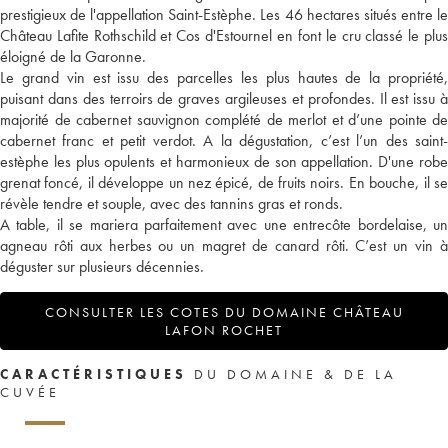
prestigieux de l'appellation Saint-Estèphe. Les 46 hectares situés entre le
Château Lafite Rothschild et Cos d'Estournel en font le cru classé le plus
éloigné de la Garonne.
Le grand vin est issu des parcelles les plus hautes de la propriété,
puisant dans des terroirs de graves argileuses et profondes. Il est issu à
majorité de cabernet sauvignon complété de merlot et d’une pointe de
cabernet franc et petit verdot. A la dégustation, c’est l’un des saint-
estèphe les plus opulents et harmonieux de son appellation. D'une robe
grenat foncé, il développe un nez épicé, de fruits noirs. En bouche, il se
révèle tendre et souple, avec des tannins gras et ronds.
A table, il se mariera parfaitement avec une entrecôte bordelaise, un
agneau rôti aux herbes ou un magret de canard rôti. C’est un vin à
déguster sur plusieurs décennies.
CONSULTER LES COTES DU DOMAINE CHÂTEAU
LAFON ROCHET
CARACTÉRISTIQUES
DU DOMAINE & DE LA
CUVÉE