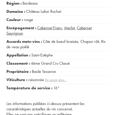
Région :
Bordeaux
Domaine :
Château Lafon Rochet
Couleur :
rouge
Encépagement :
Cabernet Franc
,
Merlot
,
Cabernet
Sauvignon
Accords mets-vins :
Côte de boeuf braisée
,
Chapon rôti
,
Ris
de veau poêlé
Appellation :
Saint-Estèphe
Classement :
4ème Grand Cru Classé
Propriétaire :
Basile Tesseron
Viticulture :
raisonnée
En savoir plus...
Température de service :
16°
Les informations publiées ci-dessus présentent les
caractéristiques actuelles du vin concerné.
Elles ne sont pas spécifiques au millésime.