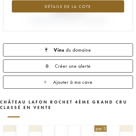
1953
1952
1949
1947
1937
DÉTAILS DE LA COTE
+968.33%
VARIATION COTE ACTUELLE / PRIX PRIMEUR
Vins
du domaine
Créer une alerte
Ajouter à ma cave
CHÂTEAU LAFON ROCHET 4ÈME GRAND CRU
CLASSÉ EN VENTE
76,50
€
par 3 | -10%