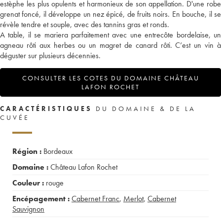
estèphe les plus opulents et harmonieux de son appellation. D'une robe
grenat foncé, il développe un nez épicé, de fruits noirs. En bouche, il se
révèle tendre et souple, avec des tannins gras et ronds.
A table, il se mariera parfaitement avec une entrecôte bordelaise, un
agneau rôti aux herbes ou un magret de canard rôti. C’est un vin à
déguster sur plusieurs décennies.
CONSULTER LES COTES DU DOMAINE CHÂTEAU
LAFON ROCHET
CARACTÉRISTIQUES
DU DOMAINE & DE LA
CUVÉE
Région :
Bordeaux
Domaine :
Château Lafon Rochet
Couleur :
rouge
Encépagement :
Cabernet Franc
,
Merlot
,
Cabernet
Sauvignon