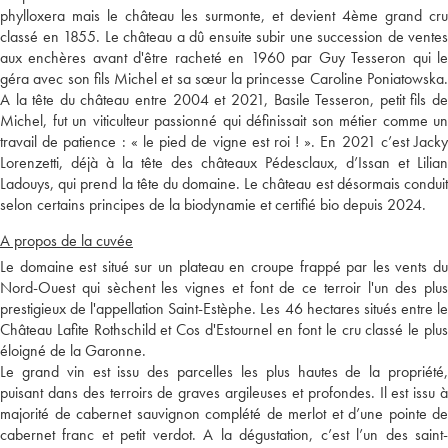
phylloxera mais le château les surmonte, et devient 4ème grand cru
classé en 1855. Le château a dû ensuite subir une succession de ventes
aux enchères avant d'être racheté en 1960 par Guy Tesseron qui le
géra avec son fils Michel et sa sœur la princesse Caroline Poniatowska.
A la tête du château entre 2004 et 2021, Basile Tesseron, petit fils de
Michel, fut un viticulteur passionné qui définissait son métier comme un
travail de patience : « le pied de vigne est roi ! ». En 2021 c’est Jacky
Lorenzetti, déjà à la tête des châteaux Pédesclaux, d’Issan et Lilian
Ladouys, qui prend la tête du domaine. Le château est désormais conduit
selon certains principes de la biodynamie et certifié bio depuis 2024.
A propos de la cuvée
Le domaine est situé sur un plateau en croupe frappé par les vents du
Nord-Ouest qui sèchent les vignes et font de ce terroir l'un des plus
prestigieux de l'appellation Saint-Estèphe. Les 46 hectares situés entre le
Château Lafite Rothschild et Cos d'Estournel en font le cru classé le plus
éloigné de la Garonne.
Le grand vin est issu des parcelles les plus hautes de la propriété,
puisant dans des terroirs de graves argileuses et profondes. Il est issu à
majorité de cabernet sauvignon complété de merlot et d’une pointe de
cabernet franc et petit verdot. A la dégustation, c’est l’un des saint-