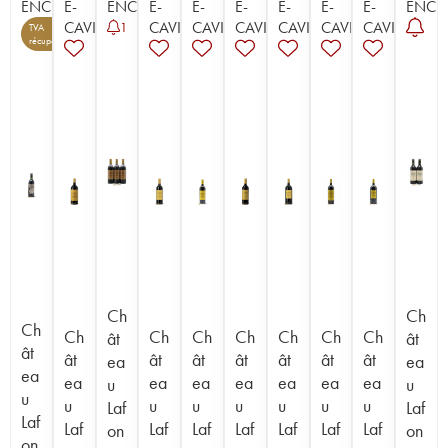
ENCHÈRE
E-
ENCHÈRE
E-
E-
E-
E-
E-
E-
ENCH
CAVISTE
CAVISTE
CAVISTE
CAVISTE
CAVISTE
CAVISTE
CAVISTE
1
TVA
récupérable
Ch
Ch
Ch
Ch
Ch
Ch
Ch
Ch
Ch
Ch
ât
ât
ât
ât
ât
ât
ât
ât
ât
ât
ea
ea
ea
ea
ea
ea
ea
ea
ea
ea
u
u
u
u
u
u
u
u
u
u
Laf
Laf
Laf
Laf
Laf
Laf
Laf
Laf
Laf
Laf
on
on
on