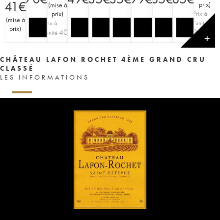
41
€
prix
)
(
mise à
prix
)
Prix à
(
mise à
Prix à
l'unité
prix
)
40
€
30
€
l'unité
✕
CHÂTEAU LAFON ROCHET 4ÈME GRAND CRU
CLASSÉ
LES INFORMATIONS