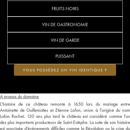
FRUITS NOIRS
VIN DE GASTRONOMIE
VIN DE GARDE
PUISSANT
VOUS POSSÉDEZ UN VIN IDENTIQUE ?
A propos du domaine
L'histoire de ce château remonte à 1650 lors du mariage entre
Antoinette de Guillemottes et Etienne Lafon, union à l'origine du nom
Lafon Rochet. 150 ans plus tard le château est considéré comme l'un
des plus importants producteurs de Saint-Estèphe. La suite de son histoire
est ponctuée d'évènements difficiles comme la Révolution ou la crise du