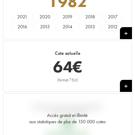
1982
2021
2020
2019
2018
2017
2016
2015
2014
2013
2012
2011
2010
2009
2008
2007
2006
2005
2004
2003
2002
Cote actuelle
2001
2000
1999
1998
1997
64
€
1996
1995
1994
1993
1992
1991
1990
1989
1988
1987
(format 75cl)
+
1986
1985
1984
1983
1982
1981
1980
1979
1978
1977
1976
1975
1974
1973
1972
VARIATION COTE PAR RAPPORT
AU PRIX PRIMEUR
Accès gratuit et illimité
1971
1970
1969
1966
1964
6
€
aux statistiques de plus de 150 000 cotes
1962
1961
1959
1957
1955
PRIX PRIMEURS 1982