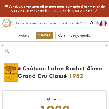
🚚
Vendeurs :
transport offert pour toute demande d’estimation de
vos vins
transmise entre le 01.07.2026 et le 31.08.2026 inclus*
Acheter
Cote
Encyclopédie
VENDRE
Château Lafon Rochet 4ème
Grand Cru Classé
1982
Millésime