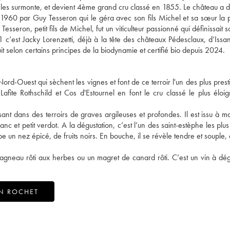
au les surmonte, et devient 4ème grand cru classé en 1855. Le château a d
1960 par Guy Tesseron qui le géra avec son fils Michel et sa sœur la 
seron, petit fils de Michel, fut un viticulteur passionné qui définissait 
 c’est Jacky Lorenzetti, déjà à la tête des châteaux Pédesclaux, d’Issan 
 selon certains principes de la biodynamie et certifié bio depuis 2024.
ord-Ouest qui sèchent les vignes et font de ce terroir l'un des plus prest
Lafite Rothschild et Cos d'Estournel en font le cru classé le plus éloi
sant dans des terroirs de graves argileuses et profondes. Il est issu à ma
 et petit verdot. A la dégustation, c’est l’un des saint-estèphe les plus
 un nez épicé, de fruits noirs. En bouche, il se révèle tendre et souple,
 agneau rôti aux herbes ou un magret de canard rôti. C’est un vin à dég
N ROCHET