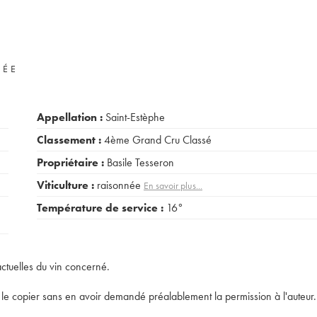
VÉE
Appellation :
Saint-Estèphe
Classement :
4ème Grand Cru Classé
Propriétaire :
Basile Tesseron
Viticulture :
raisonnée
En savoir plus...
Température de service :
16°
actuelles du vin concerné.
t de le copier sans en avoir demandé préalablement la permission à l'auteur.