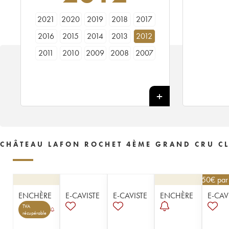
2021
2020
2019
2018
2017
2016
2015
2014
2013
2012
2011
2010
2009
2008
2007
2006
2005
2004
2003
2002
2001
2000
1999
1998
1997
1996
1995
1994
1993
1992
1991
1990
1989
1988
1987
1986
1985
1984
1983
1982
CHÂTEAU LAFON ROCHET 4ÈME GRAND CRU CL
1981
1980
1979
1978
1977
1976
1975
1974
1973
1972
76,50
€
par
1971
1970
1969
1966
1964
ENCHÈRE
E-CAVISTE
E-CAVISTE
ENCHÈRE
E-CAV
1962
1961
1959
1957
1955
TVA
récupérable
1953
1952
1949
1947
1937