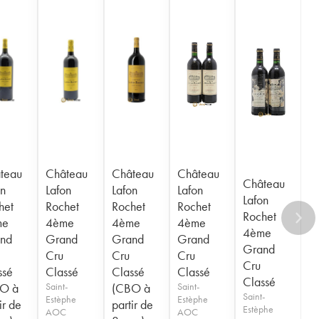
teau
Château
Château
Château
Château
on
Lafon
Lafon
Lafon
Lafon
het
Rochet
Rochet
Rochet
Rochet
me
4ème
4ème
4ème
4ème
nd
Grand
Grand
Grand
Grand
Cru
Cru
Cru
Cru
ssé
Classé
Classé
Classé
Classé
O à
Saint-
(CBO à
Saint-
Saint-
Estèphe
Estèphe
ir de
partir de
Estèphe
AOC
AOC