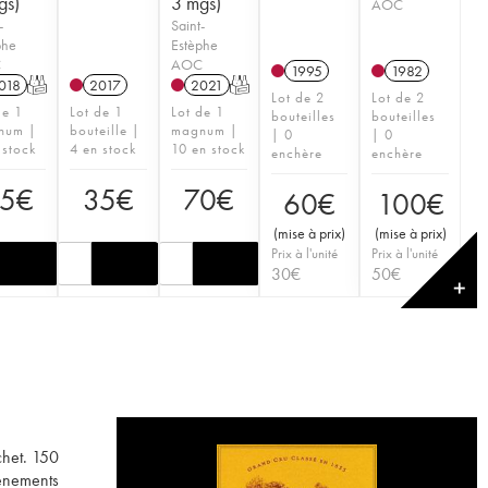
gs)
3 mgs)
AOC
-
Saint-
phe
Estèphe
C
AOC
1995
1982
018
T
2017
2021
T
Lot de 2
Lot de 2
de 1
Lot de 1
Lot de 1
bouteilles
bouteilles
num |
bouteille |
magnum |
| 0
| 0
 stock
4 en stock
10 en stock
enchère
enchère
5
€
35
€
70
€
60
€
100
€
(
mise à prix
)
(
mise à prix
)
Prix à l'unité
Prix à l'unité
30
€
50
€
✕
chet. 150
vènements