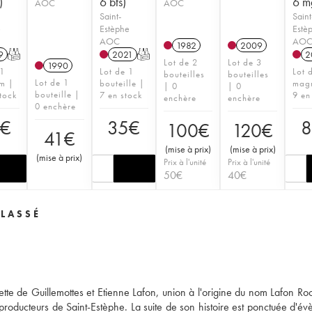
)
6 bts)
6 m
AOC
AOC
Saint-
Saint
e
Estèphe
Estè
AOC
AO
1982
2009
9
T
2021
T
2
Lot de 2
Lot de 3
1990
 1
Lot de 1
Lot 
bouteilles
bouteilles
Lot de 1
m |
bouteille |
mag
| 0
| 0
bouteille |
tock
7 en stock
9 en
enchère
enchère
0 enchère
5
€
35
€
8
100
€
120
€
41
€
(
mise à prix
)
(
mise à prix
)
(
mise à prix
)
Prix à l'unité
Prix à l'unité
50
€
40
€
LASSÉ
tte de Guillemottes et Etienne Lafon, union à l'origine du nom Lafon Ro
 producteurs de Saint-Estèphe. La suite de son histoire est ponctuée d'é