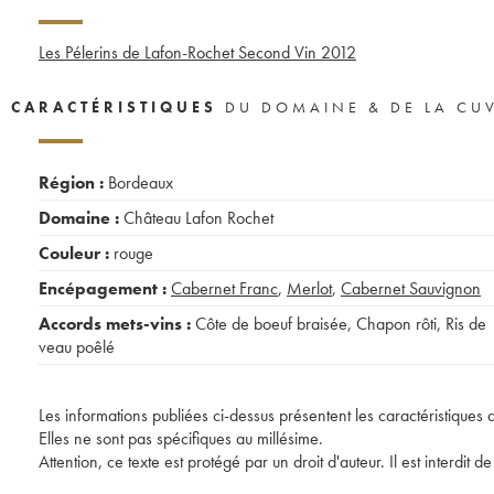
Les Pélerins de Lafon-Rochet Second Vin
2012
CARACTÉRISTIQUES
DU DOMAINE & DE LA CU
Région :
Bordeaux
Domaine :
Château Lafon Rochet
Couleur :
rouge
Encépagement :
Cabernet Franc
,
Merlot
,
Cabernet Sauvignon
Accords mets-vins :
Côte de boeuf braisée
,
Chapon rôti
,
Ris de
veau poêlé
Les informations publiées ci-dessus présentent les caractéristiques 
Elles ne sont pas spécifiques au millésime.
Attention, ce texte est protégé par un droit d'auteur. Il est interdi