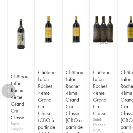
Château
Château
Château
Châte
Château
Lafon
Lafon
Lafon
Lafon
Lafon
Rochet
Rochet
Rochet
Roche
Rochet
4ème
4ème
4ème
4ème
4ème
Grand
Grand
Grand
Gran
Grand
Cru
Cru
Cru
Cru
Cru
Classé
Classé
Classé
Class
Classé
(CBO à
(CBO à
Saint-
(CBO
Saint-
Estèphe
partir de
partir de
partir
Estèphe
AOC