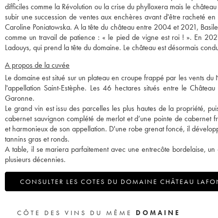
difficiles comme la Révolution ou la crise du phylloxera mais le châte
subir une succession de ventes aux enchères avant d'être racheté en 
Caroline Poniatowska. A la tête du château entre 2004 et 2021, Basile Tes
comme un travail de patience : « le pied de vigne est roi ! ». En 2021
Ladouys, qui prend la tête du domaine. Le château est désormais conduit
A propos de la cuvée
Le domaine est situé sur un plateau en croupe frappé par les vents du N
l'appellation Saint-Estèphe. Les 46 hectares situés entre le Château 
Garonne.
Le grand vin est issu des parcelles les plus hautes de la propriété, pui
cabernet sauvignon complété de merlot et d’une pointe de cabernet franc
et harmonieux de son appellation. D'une robe grenat foncé, il développe
tannins gras et ronds.
A table, il se mariera parfaitement avec une entrecôte bordelaise, un
plusieurs décennies.
CONSULTER LES COTES DU DOMAINE CHÂTEAU LAFO
CÔTE DES VINS DU MÊME
DOMAINE