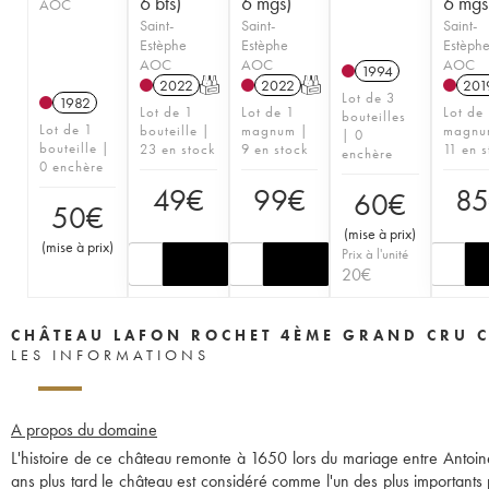
6 bts)
6 mgs)
6 mgs
AOC
Saint-
Saint-
Saint-
Estèphe
Estèphe
Estèph
AOC
AOC
AOC
1994
2022
T
2022
T
201
Lot de 3
1982
Lot de 1
Lot de 1
Lot de
bouteilles
Lot de 1
bouteille |
magnum |
magnu
| 0
bouteille |
23 en stock
9 en stock
11 en s
enchère
0 enchère
49
€
99
€
8
60
€
50
€
(
mise à prix
)
(
mise à prix
)
Prix à l'unité
20
€
CHÂTEAU LAFON ROCHET 4ÈME GRAND CRU C
LES INFORMATIONS
A propos du domaine
L'histoire de ce château remonte à 1650 lors du mariage entre Antoine
ans plus tard le château est considéré comme l'un des plus importants