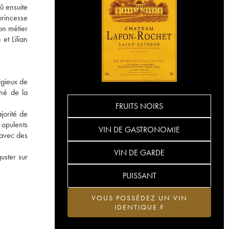
û ensuite
princesse
son métier
et Lilian
igieux de
gné de la
FRUITS NOIRS
jorité de
 opulents
VIN DE GASTRONOMIE
 avec des
VIN DE GARDE
uster sur
PUISSANT
VOUS POSSÉDEZ UN VIN
IDENTIQUE ?