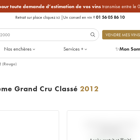
 pour toute demande d’estimation de vos vins
transmise entre le 
Retrait sur place
cliquez ici
|
Un conseil en vin ?
01 56 05 86 10
VENDRE MES VINS
Nos enchères
Services +
✨
Mon Som
2 (Rouge)
ème Grand Cru Classé
2012
VARIATION COTE PAR
RAPPORT
AU PRIX PRIMEUR