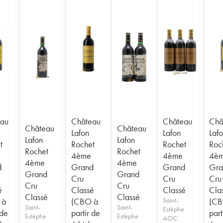
au
Château
Château
Châ
Château
Château
Lafon
Lafon
Laf
Lafon
Lafon
t
Rochet
Rochet
Roc
Rochet
Rochet
4ème
4ème
4è
4ème
4ème
d
Grand
Grand
Gra
Grand
Grand
Cru
Cru
Cru
Cru
Cru
é
Classé
Classé
Cla
Classé
Classé
 à
(CBO à
Saint-
(CB
Saint-
Saint-
Estèphe
 de
partir de
part
Estèphe
Estèphe
AOC