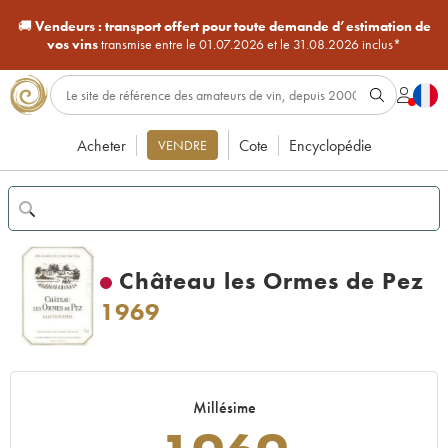
🚚
Vendeurs :
transport offert pour toute demande d’estimation de
vos vins
transmise entre le 01.07.2026 et le 31.08.2026 inclus*
Acheter
Cote
Encyclopédie
VENDRE
Château les Ormes de Pez
1969
Millésime