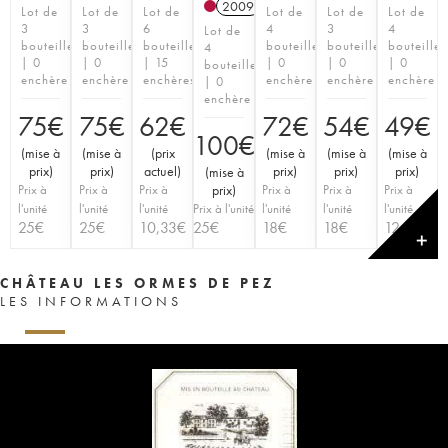
2009
Lot de
Lot de
Lot de
Lot de
Lot de
Lot de
3
3
6
4
3
4
Lot de
bouteilles
bouteilles
bouteilles
bouteilles
bouteilles
bouteilles
4
| 0
| 0
| 15
| 0
| 0
| 0
bouteilles
enchère
enchère
enchères
enchère
enchère
enchère
| 0
enchère
75
€
75
€
62
€
72
€
54
€
49
€
100
€
(
mise à
(
mise à
(
prix
(
mise à
(
mise à
(
mise à
prix
)
prix
)
actuel
)
prix
)
prix
)
prix
)
(
mise à
Prix à
Prix à
Prix à
prix
)
Prix à
Prix à
Prix à
l'unité
l'unité
l'unité
Prix à l'unité
l'unité
l'unité
l'unité
25
€
25
€
10,33
€
25
€
18
€
18
€
12,25
€
✕
CHÂTEAU LES ORMES DE PEZ
LES INFORMATIONS