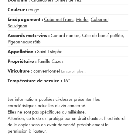
Couleur :
rouge
Encépagement :
Cabernet Franc
,
Merlot
,
Cabernet
Sauvignon
Accords mets-vins :
Canard nantais
,
Côte de boeuf poêlée
,
Pigeonneaux rôtis
Appellation :
Saint-Estèphe
Propriétaire :
Famille Cazes
Viticulture :
conventionnel
En savoir plus...
Température de service :
16°
Les informations publiées ci-dessus présentent les
caractéristiques actuelles du vin concerné.
Elles ne sont pas spécifiques au millésime.
Attention, ce texte est protégé par un droit d'auteur. Il est interdit
de le copier sans en avoir demandé préalablement la
permission à l'auteur.