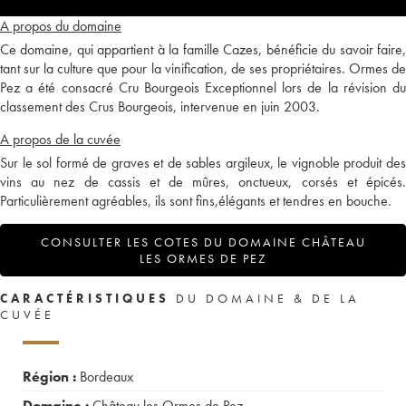
A propos du domaine
Ce domaine, qui appartient à la famille Cazes, bénéficie du savoir faire,
tant sur la culture que pour la vinification, de ses propriétaires. Ormes de
Pez a été consacré Cru Bourgeois Exceptionnel lors de la révision du
classement des Crus Bourgeois, intervenue en juin 2003.
A propos de la cuvée
Sur le sol formé de graves et de sables argileux, le vignoble produit des
vins au nez de cassis et de mûres, onctueux, corsés et épicés.
Particulièrement agréables, ils sont fins,élégants et tendres en bouche.
CONSULTER LES COTES DU DOMAINE CHÂTEAU
LES ORMES DE PEZ
CARACTÉRISTIQUES
DU DOMAINE & DE LA
CUVÉE
Région :
Bordeaux
Domaine :
Château les Ormes de Pez