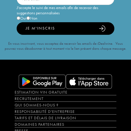
J'accepte le suivi de mes emails afin de recevoir des
suggestions personnalisées
Oui
Non
JE M'INSCRIS
En vous inscrivant, vous acceptez de recevoir les emails de iDealwine. Vous
pouvez vous désabonner à tout moment via le lien présent dans chaque message.
ESTIMATION VIN GRATUITE
RECRUTEMENT
QUI SOMMES-NOUS ?
RESPONSABILITÉ D'ENTREPRISE
TARIFS ET DÉLAIS DE LIVRAISON
DOMAINES PARTENAIRES
PRESSE