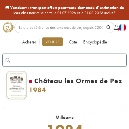
🚚
Vendeurs :
transport offert pour toute demande d’estimation de
vos vins
transmise entre le 01.07.2026 et le 31.08.2026 inclus*
Acheter
Cote
Encyclopédie
VENDRE
Château les Ormes de Pez
1984
Millésime