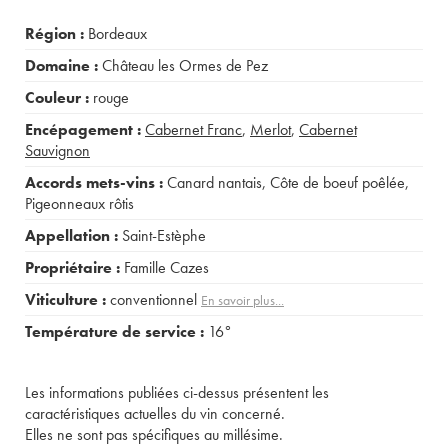
Région :
Bordeaux
Domaine :
Château les Ormes de Pez
Couleur :
rouge
Encépagement :
Cabernet Franc
,
Merlot
,
Cabernet
Sauvignon
Accords mets-vins :
Canard nantais
,
Côte de boeuf poêlée
,
Pigeonneaux rôtis
Appellation :
Saint-Estèphe
Propriétaire :
Famille Cazes
Viticulture :
conventionnel
En savoir plus...
Température de service :
16°
Les informations publiées ci-dessus présentent les
caractéristiques actuelles du vin concerné.
Elles ne sont pas spécifiques au millésime.