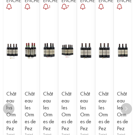
ENCHÈRE
ENCHÈRE
ENCHÈRE
ENCHÈRE
ENCHÈRE
ENCHÈRE
ENCHÈR
1
7
Chât
Chât
Chât
Chât
Chât
Chât
Chât
eau
eau
eau
eau
eau
eau
eau
les
les
les
les
les
les
les
Orm
Orm
Orm
Orm
Orm
Orm
Orm
es de
es de
es de
es de
es de
es de
es de
Pez
Pez
Pez
Pez
Pez
Pez
Pez
Saint-
Saint-
Saint-
Saint-
Saint-
Saint-
Saint-