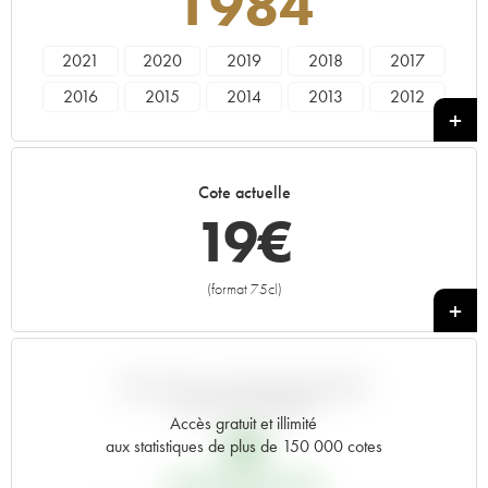
1984
2021
2020
2019
2018
2017
2016
2015
2014
2013
2012
2011
2010
2009
2008
2007
2006
2005
2004
2003
2002
Cote actuelle
2001
2000
1999
1998
1997
19
€
1996
1995
1994
1993
1992
1991
1990
1989
1988
1987
(format 75cl)
+
1986
1985
1984
1983
1982
1981
1980
1979
1978
1976
1975
1974
1973
1971
1970
VARIATION COTE PAR RAPPORT
AU PRIX PRIMEUR
1969
1967
1966
1964
1962
Accès gratuit et illimité
8
€
aux statistiques de plus de 150 000 cotes
1961
1959
1957
PRIX PRIMEURS 1984