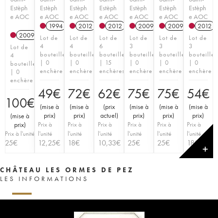
Estèph
Estèph
Estèph
Estèph
Estèph
Estèph
Estèph
e AOC
e AOC
e AOC
e AOC
e AOC
e AOC
e AOC
1994
2012
2012
2009
2009
2012
2009
Lot de
Lot de
Lot de
Lot de
Lot de
Lot de
4
4
6
3
3
3
Lot de
bouteilles
bouteilles
bouteilles
bouteilles
bouteilles
bouteilles
4
| 0
| 0
| 15
| 0
| 0
| 0
bouteilles
enchère
enchère
enchères
enchère
enchère
enchère
| 0
enchère
49
€
72
€
62
€
75
€
75
€
54
€
100
€
(
mise à
(
mise à
(
prix
(
mise à
(
mise à
(
mise à
prix
)
prix
)
actuel
)
prix
)
prix
)
prix
)
(
mise à
prix
)
Prix à
Prix à
Prix à
Prix à
Prix à
Prix à
Prix à l'unité
l'unité
l'unité
l'unité
l'unité
l'unité
l'unité
25
€
12,25
€
18
€
10,33
€
25
€
25
€
18
€
✕
CHÂTEAU LES ORMES DE PEZ
LES INFORMATIONS