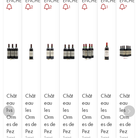
ENCHÈRE
ENCHÈRE
ENCHÈRE
ENCHÈRE
ENCHÈRE
ENCHÈRE
ENCHÈR
2
2
1
1
7
Chât
Chât
Chât
Chât
Chât
Chât
Chât
eau
eau
eau
eau
eau
eau
eau
les
les
les
les
les
les
les
Orm
Orm
Orm
Orm
Orm
Orm
Orm
es de
es de
es de
es de
es de
es de
es de
Pez
Pez
Pez
Pez
Pez
Pez
Pez
Saint-
Saint-
Saint-
Saint-
Saint-
Saint-
Saint-