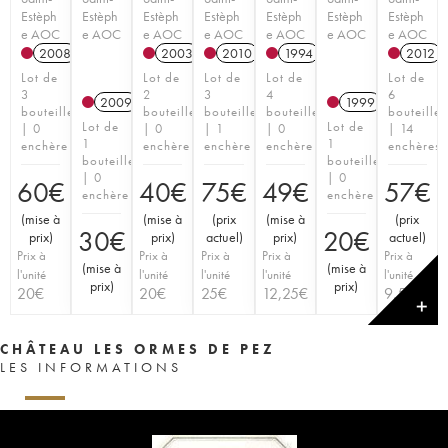
Estèph
Estèph
Estèph
Estèph
Estèph
Estèph
Estèph
e AOC
e AOC
e AOC
e AOC
e AOC
e AOC
e AOC
2008
2003
2010
1994
2012
Lot de
Lot de
Lot de
Lot de
Lot de
3
2
3
4
6
2009
1999
bouteilles
bouteilles
bouteilles
bouteilles
bouteilles
Lot de
Lot de
| 0
| 0
| 1
| 0
| 14
1
1
enchère
enchère
enchère
enchère
enchères
bouteille
bouteille
| 0
| 0
60
€
40
€
75
€
49
€
57
€
enchère
enchère
(
mise à
(
mise à
(
prix
(
mise à
(
prix
30
€
20
€
prix
)
prix
)
actuel
)
prix
)
actuel
)
Prix à
Prix à
Prix à
Prix à
Prix à
(
mise à
(
mise à
l'unité
l'unité
l'unité
l'unité
l'unité
prix
)
prix
)
20
€
20
€
25
€
12,25
€
9,50
€
✕
CHÂTEAU LES ORMES DE PEZ
LES INFORMATIONS