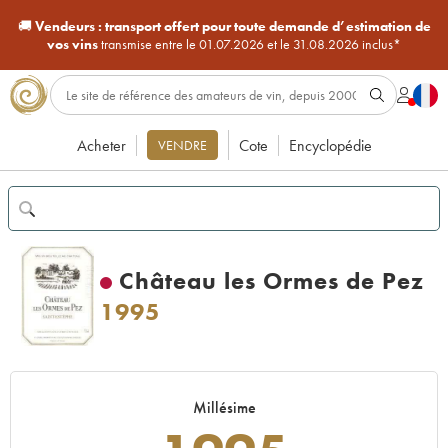
🚚
Vendeurs :
transport offert pour toute demande d’estimation de
vos vins
transmise entre le 01.07.2026 et le 31.08.2026 inclus*
Acheter
Cote
Encyclopédie
VENDRE
Château les Ormes de Pez
1995
Millésime