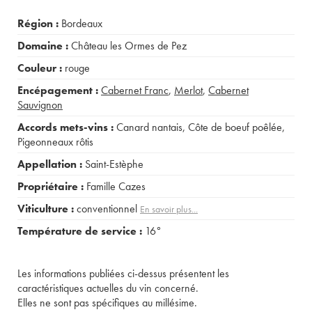
Région :
Bordeaux
Domaine :
Château les Ormes de Pez
Couleur :
rouge
Encépagement :
Cabernet Franc
,
Merlot
,
Cabernet
Sauvignon
Accords mets-vins :
Canard nantais
,
Côte de boeuf poêlée
,
Pigeonneaux rôtis
Appellation :
Saint-Estèphe
Propriétaire :
Famille Cazes
Viticulture :
conventionnel
En savoir plus...
Température de service :
16°
Les informations publiées ci-dessus présentent les
caractéristiques actuelles du vin concerné.
Elles ne sont pas spécifiques au millésime.