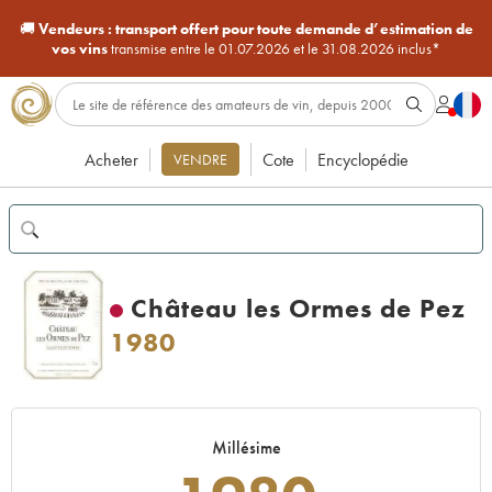
🚚
Vendeurs :
transport offert pour toute demande d’estimation de
vos vins
transmise entre le 01.07.2026 et le 31.08.2026 inclus*
Acheter
Cote
Encyclopédie
VENDRE
Château les Ormes de Pez
1980
Millésime