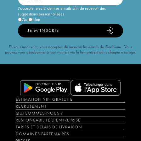
J'accepte le suivi de mes emails afin de recevoir des
suggestions personnalisées
Oui
Non
JE M'INSCRIS
En vous inscrivant, vous acceptez de recevoir les emails de iDealwine. Vous
pouvez vous désabonner à tout moment via le lien présent dans chaque message.
ESTIMATION VIN GRATUITE
RECRUTEMENT
QUI SOMMES-NOUS ?
RESPONSABILITÉ D'ENTREPRISE
TARIFS ET DÉLAIS DE LIVRAISON
DOMAINES PARTENAIRES
PRESSE