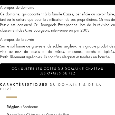
A propos du domaine
Ce domaine, qui appartient à la famille Cazes, bénéficie du savoir faire,
tant sur la culture que pour la vinification, de ses propriétaires. Ormes de
Pez a été consacré Cru Bourgeois Exceptionnel lors de la révision du
classement des Crus Bourgeois, intervenue en juin 2003.
A propos de la cuvée
Sur le sol formé de graves et de sables argileux, le vignoble produit des
vins au nez de cassis et de mûres, onctueux, corsés et épicés.
Particulièrement agréables, ils sont fins,élégants et tendres en bouche.
CONSULTER LES COTES DU DOMAINE CHÂTEAU
LES ORMES DE PEZ
CARACTÉRISTIQUES
DU DOMAINE & DE LA
CUVÉE
Région :
Bordeaux
Domaine :
Château les Ormes de Pez