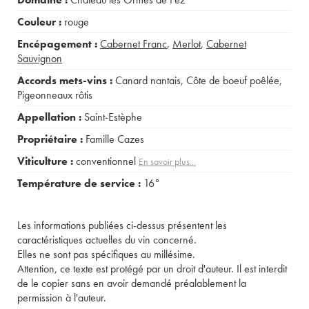
Couleur :
rouge
Encépagement :
Cabernet Franc
,
Merlot
,
Cabernet
Sauvignon
Accords mets-vins :
Canard nantais
,
Côte de boeuf poêlée
,
Pigeonneaux rôtis
Appellation :
Saint-Estèphe
Propriétaire :
Famille Cazes
Viticulture :
conventionnel
En savoir plus...
Température de service :
16°
Les informations publiées ci-dessus présentent les
caractéristiques actuelles du vin concerné.
Elles ne sont pas spécifiques au millésime.
Attention, ce texte est protégé par un droit d'auteur. Il est interdit
de le copier sans en avoir demandé préalablement la
permission à l'auteur.