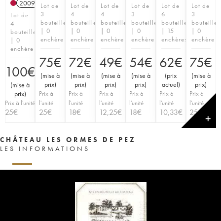
2009
Lot de
Lot de
Lot de
Lot de
Lot de
Lot de
3
4
4
3
6
3
Lot de
bouteilles
bouteilles
bouteilles
bouteilles
bouteilles
bouteilles
4
| 0
| 0
| 0
| 0
| 15
| 0
bouteilles
enchère
enchère
enchère
enchère
enchères
enchère
| 0
enchère
75
€
72
€
49
€
54
€
62
€
75
€
100
€
(
mise à
(
mise à
(
mise à
(
mise à
(
prix
(
mise à
prix
)
prix
)
prix
)
prix
)
actuel
)
prix
)
(
mise à
prix
)
Prix à
Prix à
Prix à
Prix à
Prix à
Prix à
Prix à l'unité
l'unité
l'unité
l'unité
l'unité
l'unité
l'unité
25
€
25
€
18
€
12,25
€
18
€
10,33
€
25
€
✕
CHÂTEAU LES ORMES DE PEZ
LES INFORMATIONS