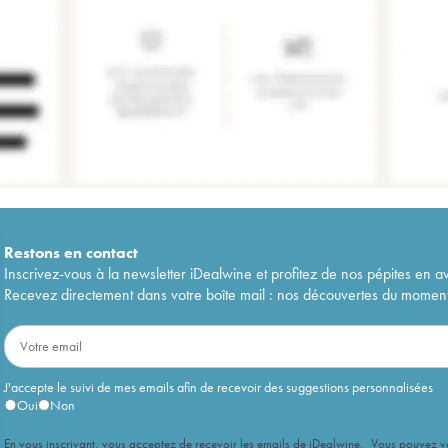
Restons en
contact
Inscrivez-vous à la newsletter iDealwine et profitez de nos pépites en a
Recevez directement dans votre boîte mail : nos découvertes du moment, 
J'accepte le suivi de mes emails afin de recevoir des suggestions personnalisées
Oui
Non
En vous inscrivant, vous acceptez de recevoir les emails de iDealwine. Vous pouvez 