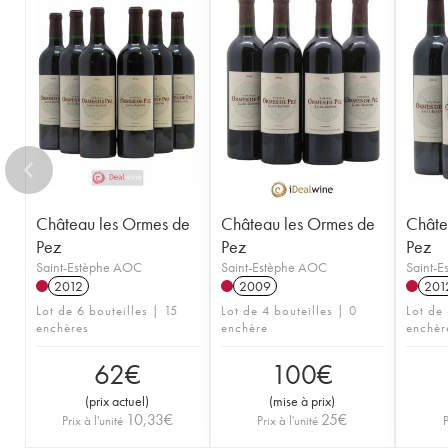
Château les Ormes de
Château les Ormes de
Châte
Pez
Pez
Pez
Saint-Estèphe AOC
Saint-Estèphe AOC
Saint-
2012
2009
201
Lot de 6 bouteilles | 15
Lot de 4 bouteilles | 0
Lot de 
enchères
enchère
enchèr
62
€
100
€
(
prix actuel
)
(
mise à prix
)
10,33
€
25
€
Prix à l'unité
Prix à l'unité
P