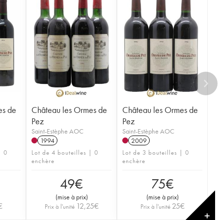
es de
Château les Ormes de
Château les Ormes de
Pez
Pez
Saint-Estèphe AOC
Saint-Estèphe AOC
1994
2009
| 0
Lot de 4 bouteilles | 0
Lot de 3 bouteilles | 0
enchère
enchère
49
€
75
€
(
mise à prix
)
(
mise à prix
)
€
12,25
€
25
€
Prix à l'unité
Prix à l'unité
✕