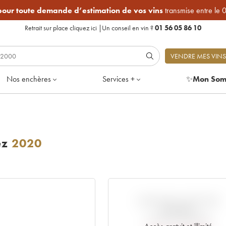
 pour toute demande d’estimation de vos vins
transmise entre le 
Retrait sur place
cliquez ici
|
Un conseil en vin ?
01 56 05 86 10
VENDRE MES VINS
Nos enchères
Services +
✨
Mon Som
ez
2020
VARIATION COTE PAR
RAPPORT
AU PRIX PRIMEUR