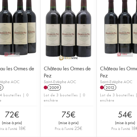
au les Ormes de
Château les Ormes de
Château les Orm
Pez
Pez
Estèphe AOC
Saint-Estèphe AOC
Saint-Estèphe AOC
2
2009
2012
4 bouteilles | 0
Lot de 3 bouteilles | 0
Lot de 3 bouteilles 
e
enchère
enchère
72
€
75
€
54
€
(
mise à prix
)
(
mise à prix
)
(
mise à prix
)
18
€
25
€
18
rix à l'unité
Prix à l'unité
Prix à l'unité