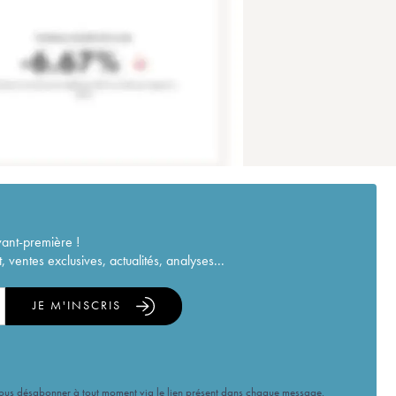
vant-première !
ventes exclusives, actualités, analyses...
JE M'INSCRIS
vous désabonner à tout moment via le lien présent dans chaque message.