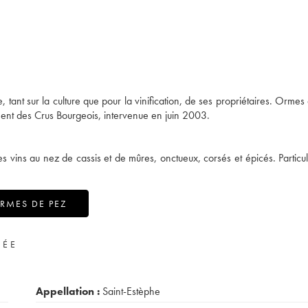
, tant sur la culture que pour la vinification, de ses propriétaires. Ormes
ment des Crus Bourgeois, intervenue en juin 2003.
es vins au nez de cassis et de mûres, onctueux, corsés et épicés. Particu
RMES DE PEZ
VÉE
Appellation :
Saint-Estèphe