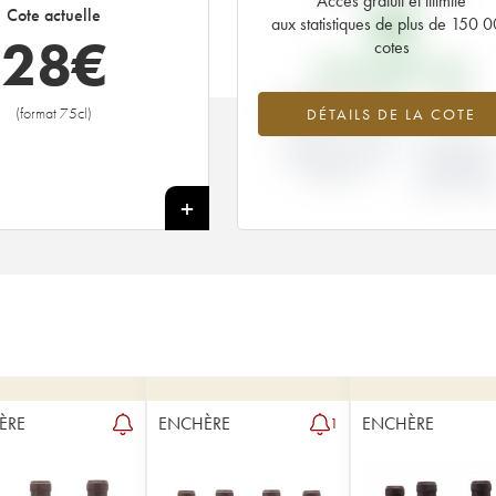
Accès gratuit et illimité
9
€
Cote actuelle
aux statistiques de plus de 150 
28
€
cotes
PRIX PRIMEURS 1986
+208.33%
0%
(format 75cl)
DÉTAILS DE LA COTE
VARIATION COTE
VARIATION PR
ACTUELLE / PRIX
PRIMEUR
PRIMEUR
MILLÉSIME
1986 / 198
+
ÈRE
ENCHÈRE
ENCHÈRE
1