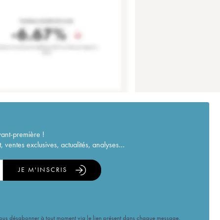
vant-première !
ventes exclusives, actualités, analyses...
JE M'INSCRIS
vous désabonner à tout moment via le lien présent dans chaque message.