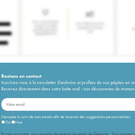
Restons en
contact
Inscrivez-vous à la newsletter iDealwine et profitez de nos pépites en a
Recevez directement dans votre boîte mail : nos découvertes du moment, 
J'accepte le suivi de mes emails afin de recevoir des suggestions personnalisées
Oui
Non
En vous inscrivant, vous acceptez de recevoir les emails de iDealwine. Vous pouvez 