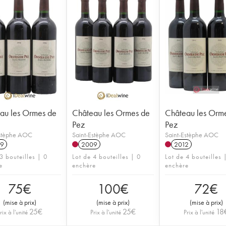
au les Ormes de
Château les Ormes de
Château les Orm
Pez
Pez
Estèphe AOC
Saint-Estèphe AOC
Saint-Estèphe AOC
9
2009
2012
3 bouteilles | 0
Lot de 4 bouteilles | 0
Lot de 4 bouteilles 
e
enchère
enchère
75
€
100
€
72
€
(
mise à prix
)
(
mise à prix
)
(
mise à prix
)
25
€
25
€
18
rix à l'unité
Prix à l'unité
Prix à l'unité