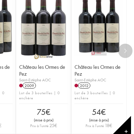
es de
Château les Ormes de
Château les Ormes de
Pez
Pez
Saint-Estèphe AOC
Saint-Estèphe AOC
2009
2012
| 0
Lot de 3 bouteilles | 0
Lot de 3 bouteilles | 0
enchère
enchère
75
€
54
€
(
mise à prix
)
(
mise à prix
)
€
25
€
18
€
Prix à l'unité
Prix à l'unité
✕