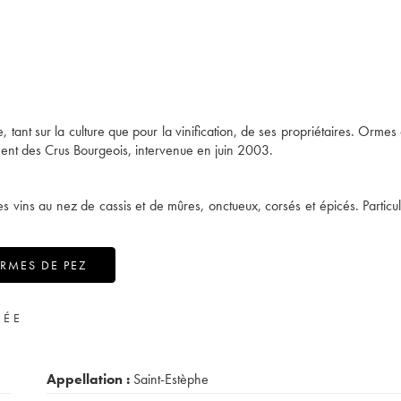
, tant sur la culture que pour la vinification, de ses propriétaires. Ormes
ment des Crus Bourgeois, intervenue en juin 2003.
es vins au nez de cassis et de mûres, onctueux, corsés et épicés. Particu
RMES DE PEZ
VÉE
Appellation :
Saint-Estèphe