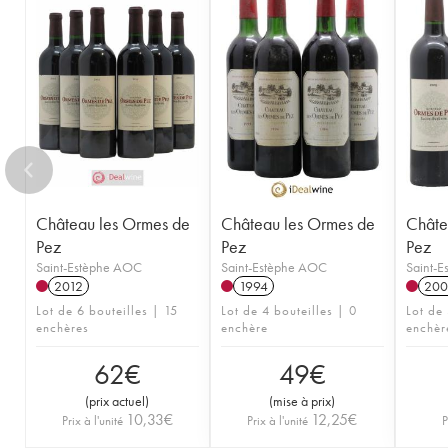
Château les Ormes de
Château les Ormes de
Châte
Pez
Pez
Pez
Saint-Estèphe AOC
Saint-Estèphe AOC
Saint-
2012
1994
200
Lot de 6 bouteilles | 15
Lot de 4 bouteilles | 0
Lot de 
enchères
enchère
enchèr
62
€
49
€
(
prix actuel
)
(
mise à prix
)
10,33
€
12,25
€
Prix à l'unité
Prix à l'unité
P