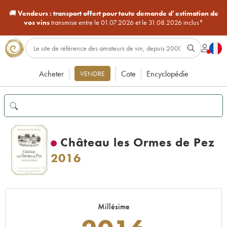
🚚
Vendeurs :
transport offert pour toute demande d’estimation de
vos vins
transmise entre le 01.07.2026 et le 31.08.2026 inclus*
Acheter
Cote
Encyclopédie
VENDRE
Château les Ormes de Pez
2016
Millésime