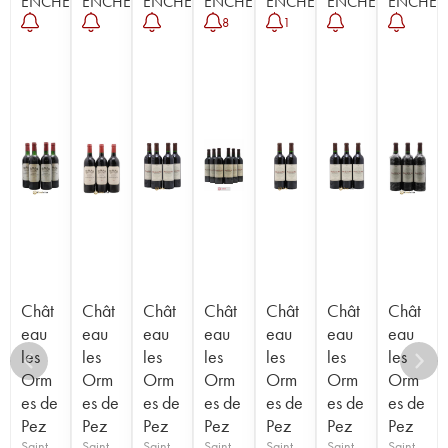
ENCHÈRE
ENCHÈRE
ENCHÈRE
ENCHÈRE
ENCHÈRE
ENCHÈRE
ENCHÈR
8
1
Chât
Chât
Chât
Chât
Chât
Chât
Chât
eau
eau
eau
eau
eau
eau
eau
les
les
les
les
les
les
les
Orm
Orm
Orm
Orm
Orm
Orm
Orm
es de
es de
es de
es de
es de
es de
es de
Pez
Pez
Pez
Pez
Pez
Pez
Pez
Saint-
Saint-
Saint-
Saint-
Saint-
Saint-
Saint-