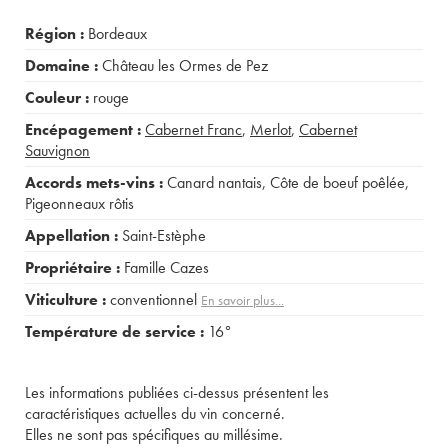
Région :
Bordeaux
Domaine :
Château les Ormes de Pez
Couleur :
rouge
Encépagement :
Cabernet Franc
,
Merlot
,
Cabernet
Sauvignon
Accords mets-vins :
Canard nantais
,
Côte de boeuf poêlée
,
Pigeonneaux rôtis
Appellation :
Saint-Estèphe
Propriétaire :
Famille Cazes
Viticulture :
conventionnel
En savoir plus...
Température de service :
16°
Les informations publiées ci-dessus présentent les
caractéristiques actuelles du vin concerné.
Elles ne sont pas spécifiques au millésime.