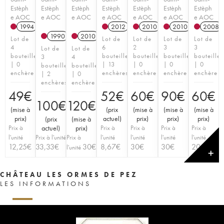
Estèph
Estèph
Estèph
Estèph
Estèph
Estèph
Estèph
e AOC
e AOC
e AOC
e AOC
e AOC
e AOC
e AOC
1994
2012
2010
2010
2008
1990
2010
Lot de
Lot de
Lot de
Lot de
Lot de
4
6
2
3
3
Lot de
Lot de
bouteilles
bouteilles
bouteilles
bouteilles
bouteilles
3
4
| 0
| 13
| 0
| 0
| 0
bouteilles
bouteilles
enchère
enchères
enchère
enchère
enchère
| 2
| 0
enchères
enchère
49
€
52
€
60
€
90
€
60
€
100
€
120
€
(
mise à
(
prix
(
mise à
(
mise à
(
mise à
prix
)
actuel
)
prix
)
prix
)
prix
)
(
prix
(
mise à
Prix à
actuel
)
prix
)
Prix à
Prix à
Prix à
Prix à
l'unité
Prix à l'unité
Prix à
l'unité
l'unité
l'unité
l'unité
12,25
€
33,33
€
30
€
8,67
€
30
€
30
€
20
€
l'unité
✕
CHÂTEAU LES ORMES DE PEZ
LES INFORMATIONS