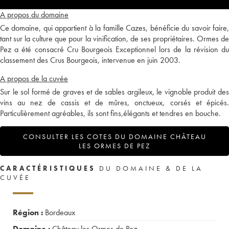
A propos du domaine
Ce domaine, qui appartient à la famille Cazes, bénéficie du savoir faire,
tant sur la culture que pour la vinification, de ses propriétaires. Ormes de
Pez a été consacré Cru Bourgeois Exceptionnel lors de la révision du
classement des Crus Bourgeois, intervenue en juin 2003.
A propos de la cuvée
Sur le sol formé de graves et de sables argileux, le vignoble produit des
vins au nez de cassis et de mûres, onctueux, corsés et épicés.
Particulièrement agréables, ils sont fins,élégants et tendres en bouche.
CONSULTER LES COTES DU DOMAINE CHÂTEAU
LES ORMES DE PEZ
CARACTÉRISTIQUES
DU DOMAINE & DE LA
CUVÉE
Région :
Bordeaux
Domaine :
Château les Ormes de Pez