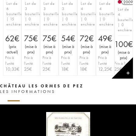
2009
Lot de
Lot de
Lot de
Lot de
Lot de
Lot de
6
3
3
3
4
4
Lot de
bouteilles
bouteilles
bouteilles
bouteilles
bouteilles
bouteilles
4
| 15
| 0
| 0
| 0
| 0
| 0
bouteilles
enchères
enchère
enchère
enchère
enchère
enchère
| 0
enchère
62
€
75
€
75
€
54
€
72
€
49
€
100
€
(
prix
(
mise à
(
mise à
(
mise à
(
mise à
(
mise à
actuel
)
prix
)
prix
)
prix
)
prix
)
prix
)
(
mise à
Prix à
Prix à
Prix à
Prix à
Prix à
Prix à
prix
)
l'unité
l'unité
l'unité
l'unité
l'unité
l'unité
Prix à l'unité
10,33
€
25
€
25
€
18
€
18
€
12,25
€
25
€
✕
CHÂTEAU LES ORMES DE PEZ
LES INFORMATIONS