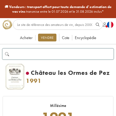
🚚
Vendeurs :
transport offert pour toute demande d’estimation de
vos vins
transmise entre le 01.07.2026 et le 31.08.2026 inclus*
Acheter
Cote
Encyclopédie
VENDRE
Château les Ormes de Pez
1991
Millésime