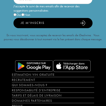
J'accepte le suivi de mes emails afin de recevoir des
suggestions personnalisées
Oui
Non
JE M'INSCRIS
En vous inscrivant, vous acceptez de recevoir les emails de iDealwine. Vous
pouvez vous désabonner à tout moment via le lien présent dans chaque message.
ESTIMATION VIN GRATUITE
RECRUTEMENT
QUI SOMMES-NOUS ?
RESPONSABILITÉ D'ENTREPRISE
TARIFS ET DÉLAIS DE LIVRAISON
DOMAINES PARTENAIRES
PRESSE