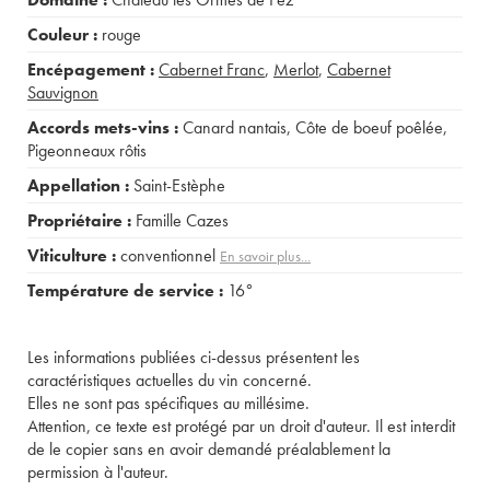
Couleur :
rouge
Encépagement :
Cabernet Franc
,
Merlot
,
Cabernet
Sauvignon
Accords mets-vins :
Canard nantais
,
Côte de boeuf poêlée
,
Pigeonneaux rôtis
Appellation :
Saint-Estèphe
Propriétaire :
Famille Cazes
Viticulture :
conventionnel
En savoir plus...
Température de service :
16°
Les informations publiées ci-dessus présentent les
caractéristiques actuelles du vin concerné.
Elles ne sont pas spécifiques au millésime.
Attention, ce texte est protégé par un droit d'auteur. Il est interdit
de le copier sans en avoir demandé préalablement la
permission à l'auteur.