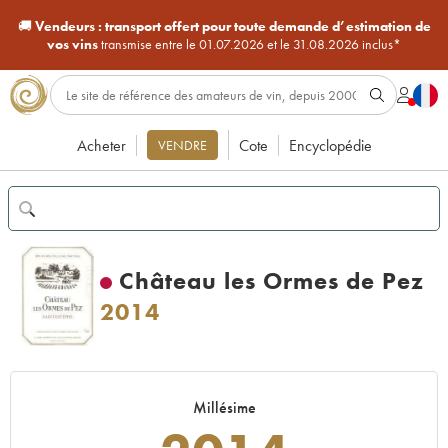
🚚
Vendeurs :
transport offert pour toute demande d’estimation de
vos vins
transmise entre le 01.07.2026 et le 31.08.2026 inclus*
Acheter
Cote
Encyclopédie
VENDRE
Château les Ormes de Pez
2014
Millésime