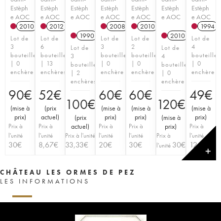
Estèph
Estèph
Estèph
Estèph
Estèph
Estèph
Estèph
e AOC
e AOC
e AOC
e AOC
e AOC
e AOC
e AOC
2010
2012
2008
2010
1994
1990
2010
Lot de
Lot de
Lot de
Lot de
Lot de
3
6
3
2
4
Lot de
Lot de
bouteilles
bouteilles
bouteilles
bouteilles
bouteilles
3
4
| 0
| 13
| 0
| 0
| 0
bouteilles
bouteilles
enchère
enchères
enchère
enchère
enchère
| 2
| 0
enchères
enchère
90
€
52
€
60
€
60
€
49
€
100
€
120
€
(
mise à
(
prix
(
mise à
(
mise à
(
mise à
prix
)
actuel
)
prix
)
prix
)
prix
)
(
prix
(
mise à
Prix à
Prix à
actuel
)
Prix à
Prix à
prix
)
Prix à
l'unité
l'unité
Prix à l'unité
l'unité
l'unité
Prix à
l'unité
30
€
8,67
€
33,33
€
20
€
30
€
30
€
12,25
€
l'unité
✕
CHÂTEAU LES ORMES DE PEZ
LES INFORMATIONS