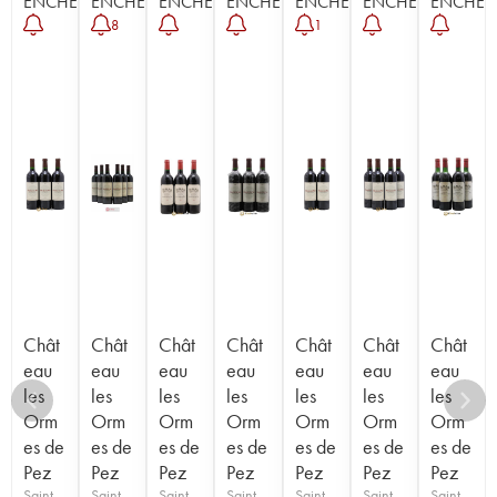
ENCHÈRE
ENCHÈRE
ENCHÈRE
ENCHÈRE
ENCHÈRE
ENCHÈRE
ENCHÈR
8
1
Chât
Chât
Chât
Chât
Chât
Chât
Chât
eau
eau
eau
eau
eau
eau
eau
les
les
les
les
les
les
les
Orm
Orm
Orm
Orm
Orm
Orm
Orm
es de
es de
es de
es de
es de
es de
es de
Pez
Pez
Pez
Pez
Pez
Pez
Pez
Saint-
Saint-
Saint-
Saint-
Saint-
Saint-
Saint-