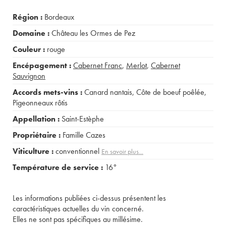
Région :
Bordeaux
Domaine :
Château les Ormes de Pez
Couleur :
rouge
Encépagement :
Cabernet Franc
,
Merlot
,
Cabernet
Sauvignon
Accords mets-vins :
Canard nantais
,
Côte de boeuf poêlée
,
Pigeonneaux rôtis
Appellation :
Saint-Estèphe
Propriétaire :
Famille Cazes
Viticulture :
conventionnel
En savoir plus...
Température de service :
16°
Les informations publiées ci-dessus présentent les
caractéristiques actuelles du vin concerné.
Elles ne sont pas spécifiques au millésime.