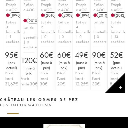
Estèph
Estèph
Estèph
Estèph
Estèph
Estèph
Estèph
e AOC
e AOC
e AOC
e AOC
e AOC
e AOC
e AOC
1990
2010
2008
1994
2010
2012
2010
Lot de
Lot de
Lot de
Lot de
Lot de
Lot de
3
2
3
4
3
6
Lot de
bouteilles
bouteilles
bouteilles
bouteilles
bouteilles
bouteilles
4
| 1
| 0
| 0
| 0
| 0
| 13
bouteilles
enchère
enchère
enchère
enchère
enchère
enchères
| 0
enchère
95
€
60
€
60
€
49
€
90
€
52
€
120
€
(
prix
(
mise à
(
mise à
(
mise à
(
mise à
(
prix
actuel
)
prix
)
prix
)
prix
)
prix
)
actuel
)
(
mise à
Prix à
prix
)
Prix à
Prix à
Prix à
Prix à
Prix à
l'unité
Prix à
l'unité
l'unité
l'unité
l'unité
l'unité
31,67
€
30
€
30
€
20
€
12,25
€
30
€
8,67
€
l'unité
✕
CHÂTEAU LES ORMES DE PEZ
LES INFORMATIONS