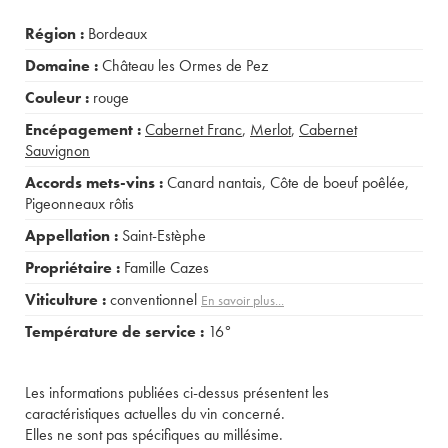
Région :
Bordeaux
Domaine :
Château les Ormes de Pez
Couleur :
rouge
Encépagement :
Cabernet Franc
,
Merlot
,
Cabernet
Sauvignon
Accords mets-vins :
Canard nantais
,
Côte de boeuf poêlée
,
Pigeonneaux rôtis
Appellation :
Saint-Estèphe
Propriétaire :
Famille Cazes
Viticulture :
conventionnel
En savoir plus...
Température de service :
16°
Les informations publiées ci-dessus présentent les
caractéristiques actuelles du vin concerné.
Elles ne sont pas spécifiques au millésime.