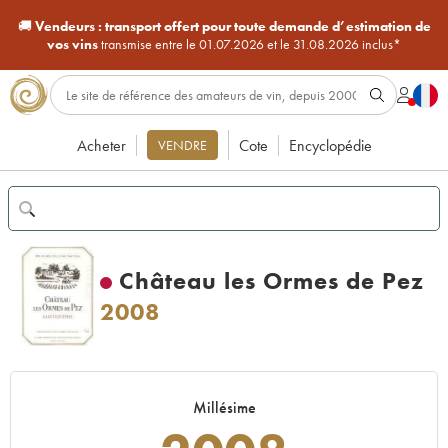
🚚
Vendeurs :
transport offert pour toute demande d’estimation de
vos vins
transmise entre le 01.07.2026 et le 31.08.2026 inclus*
Acheter
Cote
Encyclopédie
VENDRE
Château les Ormes de Pez
2008
Millésime