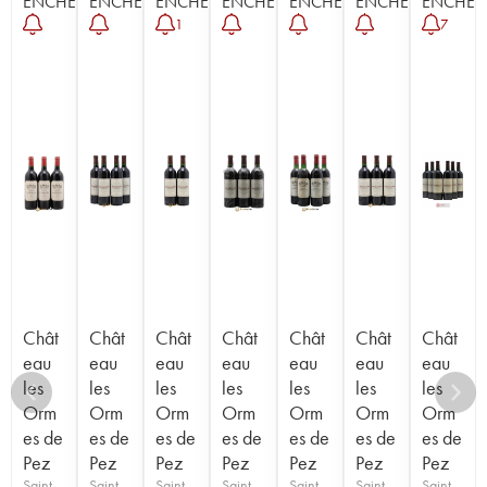
ENCHÈRE
ENCHÈRE
ENCHÈRE
ENCHÈRE
ENCHÈRE
ENCHÈRE
ENCHÈR
1
7
Chât
Chât
Chât
Chât
Chât
Chât
Chât
eau
eau
eau
eau
eau
eau
eau
les
les
les
les
les
les
les
Orm
Orm
Orm
Orm
Orm
Orm
Orm
es de
es de
es de
es de
es de
es de
es de
Pez
Pez
Pez
Pez
Pez
Pez
Pez
Saint-
Saint-
Saint-
Saint-
Saint-
Saint-
Saint-