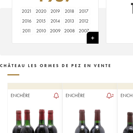
2021
2020
2019
2018
2017
2016
2015
2014
2013
2012
2011
2010
2009
2008
2007
2006
2005
2004
2003
2002
2001
2000
1999
1998
1997
1996
1995
1994
1993
1992
CHÂTEAU LES ORMES DE PEZ EN VENTE
1991
1990
1989
1988
1987
1986
1985
1984
1983
1982
1981
1980
1979
1978
1976
ENCHÈRE
ENCHÈRE
ENCH
2
1975
1974
1973
1971
1970
1969
1967
1966
1964
1962
1961
1959
1957