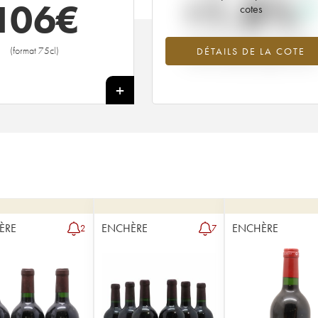
+1.8%
106
€
cotes
Tendance à la hausse du millésime
(format 75cl)
DÉTAILS DE LA COTE
1957 en 2026 par rapport à 2025
+
ÈRE
ENCHÈRE
ENCHÈRE
2
7