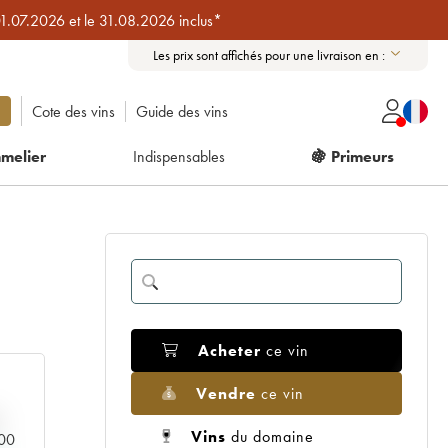
01.07.2026 et le 31.08.2026 inclus*
Les prix sont affichés pour une livraison en :
Cote des vins
Guide des vins
melier
Indispensables
🍇 Primeurs
Acheter
ce vin
Vendre
ce vin
Vins
du domaine
000