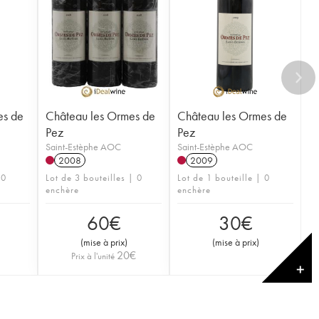
es de
Château les Ormes de
Château les Ormes de
Pez
Pez
Saint-Estèphe AOC
Saint-Estèphe AOC
2008
2009
 0
Lot de 3 bouteilles | 0
Lot de 1 bouteille | 0
enchère
enchère
60
€
30
€
(
mise à prix
)
(
mise à prix
)
20
€
Prix à l'unité
✕