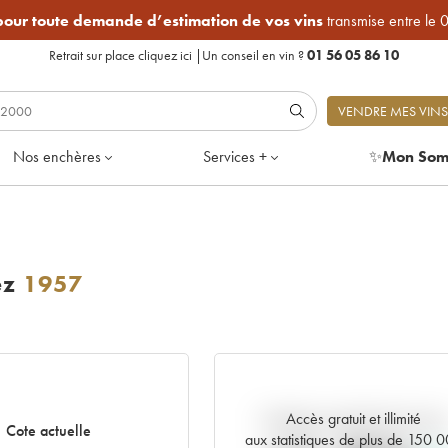
 pour toute demande d’estimation de vos vins
transmise entre le 
Retrait sur place
cliquez ici
|
Un conseil en vin ?
01 56 05 86 10
VENDRE MES VINS
Nos enchères
Services +
✨
Mon Som
ez
1957
Accès gratuit et illimité
Tendance actuelle de la cote
Cote actuelle
aux statistiques de plus de 150 