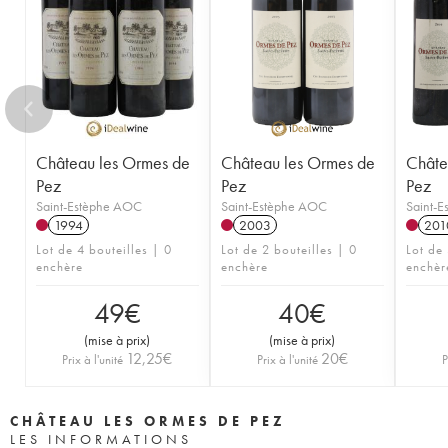
Château les Ormes de
Château les Ormes de
Châte
Pez
Pez
Pez
Saint-Estèphe AOC
Saint-Estèphe AOC
Saint-
1994
2003
201
Lot de 4 bouteilles | 0
Lot de 2 bouteilles | 0
Lot de 
enchère
enchère
enchèr
49
€
40
€
(
mise à prix
)
(
mise à prix
)
12,25
€
20
€
Prix à l'unité
Prix à l'unité
P
CHÂTEAU LES ORMES DE PEZ
LES INFORMATIONS