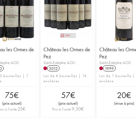
au les Ormes de
Château les Ormes de
Château les Orm
Pez
Pez
Estèphe AOC
Saint-Estèphe AOC
Saint-Estèphe AOC
0
2012
1999
3 bouteilles | 1
Lot de 6 bouteilles | 14
Lot de 1 bouteille |
e
enchères
enchère
75
€
57
€
20
€
(
prix actuel
)
(
prix actuel
)
(
mise à prix
)
25
€
9,50
€
rix à l'unité
Prix à l'unité