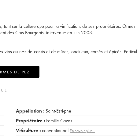
, tant sur la culture que pour la vinification, de ses propriétaires. Ormes
ment des Crus Bourgeois, intervenue en juin 2003.
es vins au nez de cassis et de mûres, onctueux, corsés et épicés. Particu
RMES DE PEZ
VÉE
Appellation :
Saint-Estèphe
Propriétaire :
Famille Cazes
Viticulture :
conventionnel
En savoir plus...