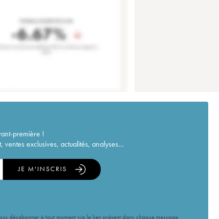
vant-première !
ventes exclusives, actualités, analyses...
JE M'INSCRIS
vous désabonner à tout moment via le lien présent dans chaque message.