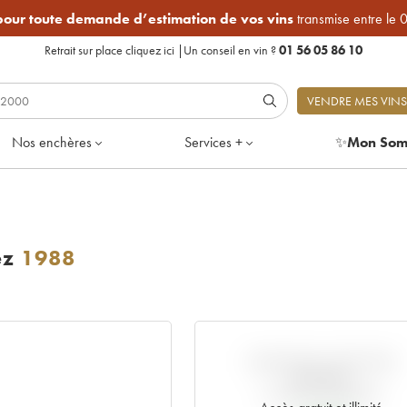
 pour toute demande d’estimation de vos vins
transmise entre le 
Retrait sur place
cliquez ici
|
Un conseil en vin ?
01 56 05 86 10
VENDRE MES VINS
Nos enchères
Services +
✨
Mon Som
ez
1988
VARIATION COTE PAR
RAPPORT
AU PRIX PRIMEUR