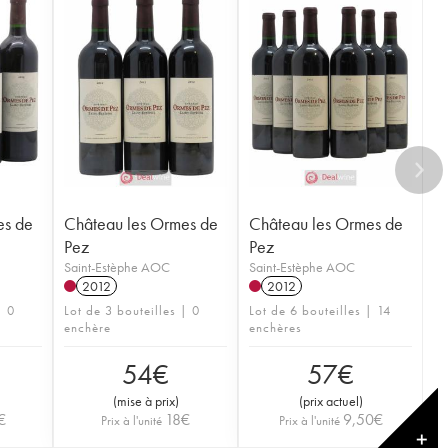
es de
Château les Ormes de
Château les Ormes de
Pez
Pez
Saint-Estèphe AOC
Saint-Estèphe AOC
2012
2012
| 0
Lot de 3 bouteilles | 0
Lot de 6 bouteilles | 14
enchère
enchères
54
€
57
€
(
mise à prix
)
(
prix actuel
)
€
18
€
9,50
€
Prix à l'unité
Prix à l'unité
✕