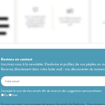
Restons en
contact
Inscrivez-vous à la newsletter iDealwine et profitez de nos pépites en a
Recevez directement dans votre boîte mail : nos découvertes du moment, 
J'accepte le suivi de mes emails afin de recevoir des suggestions personnalisées
Oui
Non
En vous inscrivant, vous acceptez de recevoir les emails de iDealwine. Vous pouvez 