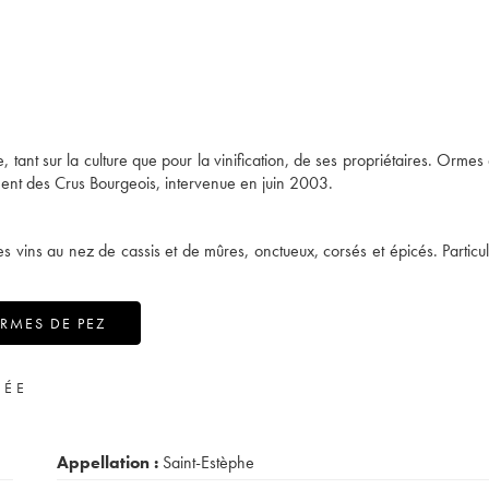
, tant sur la culture que pour la vinification, de ses propriétaires. Ormes
ment des Crus Bourgeois, intervenue en juin 2003.
es vins au nez de cassis et de mûres, onctueux, corsés et épicés. Particu
RMES DE PEZ
VÉE
Appellation :
Saint-Estèphe