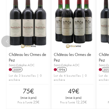
Château les Ormes de
Château les Ormes de
Châte
Pez
Pez
Pez
Saint-Estèphe AOC
Saint-Estèphe AOC
Saint-
2009
1994
201
Lot de 3 bouteilles | 0
Lot de 4 bouteilles | 0
Lot de 
enchère
enchère
enchèr
75
€
49
€
(
mise à prix
)
(
mise à prix
)
25
€
12,25
€
Prix à l'unité
Prix à l'unité
P