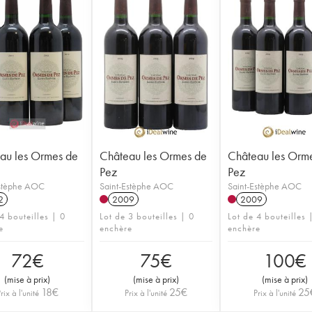
au les Ormes de
Château les Ormes de
Château les Orm
Pez
Pez
Estèphe AOC
Saint-Estèphe AOC
Saint-Estèphe AOC
2
2009
2009
4 bouteilles | 0
Lot de 3 bouteilles | 0
Lot de 4 bouteilles 
e
enchère
enchère
72
€
75
€
100
€
(
mise à prix
)
(
mise à prix
)
(
mise à prix
)
18
€
25
€
25
rix à l'unité
Prix à l'unité
Prix à l'unité