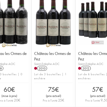
au les Ormes de
Château les Ormes de
Château les Orm
Pez
Pez
Estèphe AOC
Saint-Estèphe AOC
Saint-Estèphe AOC
8
2010
2012
3 bouteilles | 0
Lot de 3 bouteilles | 1
Lot de 6 bouteilles 
e
enchère
enchères
60
€
75
€
57
€
(
mise à prix
)
(
prix actuel
)
(
prix actuel
)
20
€
25
€
9,5
rix à l'unité
Prix à l'unité
Prix à l'unité