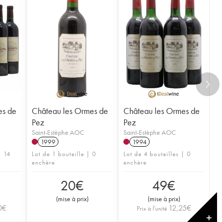
es de
Château les Ormes de
Château les Ormes de
Pez
Pez
Saint-Estèphe AOC
Saint-Estèphe AOC
1999
1994
| 14
Lot de 1 bouteille | 0
Lot de 4 bouteilles | 0
enchère
enchère
20
€
49
€
(
mise à prix
)
(
mise à prix
)
0
€
12,25
€
Prix à l'unité
✕