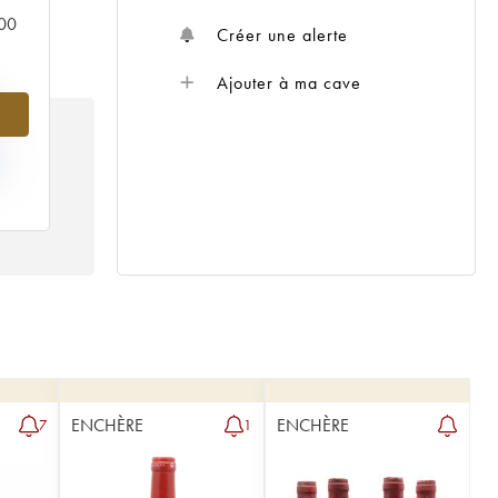
000
Créer une alerte
Ajouter à ma cave
%
IX
89
ENCHÈRE
ENCHÈRE
7
1