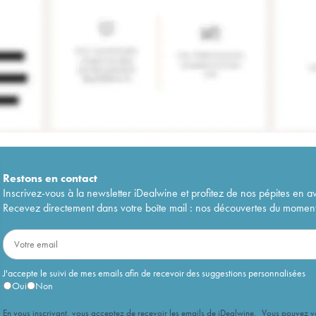
Restons en
contact
Inscrivez-vous à la newsletter iDealwine et profitez de nos pépites en a
Recevez directement dans votre boîte mail : nos découvertes du moment, 
J'accepte le suivi de mes emails afin de recevoir des suggestions personnalisées
Oui
Non
En vous inscrivant, vous acceptez de recevoir les emails de iDealwine. Vous pouvez 