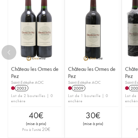
Château les Ormes de
Château les Ormes de
Châte
Pez
Pez
Pez
Saint-Estèphe AOC
Saint-Estèphe AOC
Saint-
2003
2009
200
Lot de 2 bouteilles | 0
Lot de 1 bouteille | 0
Lot de 
enchère
enchère
enchèr
40
€
30
€
(
mise à prix
)
(
mise à prix
)
20
€
Prix à l'unité
P