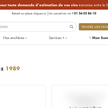
 pour toute demande d’estimation de vos vins
transmise entre le 
Retrait sur place
cliquez ici
|
Un conseil en vin ?
01 56 05 86 10
VENDRE MES VINS
Nos enchères
Services +
✨
Mon Som
ez
1989
VARIATION COTE PAR
RAPPORT
AU PRIX PRIMEUR