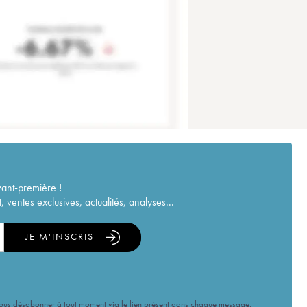
vant-première !
ventes exclusives, actualités, analyses...
JE M'INSCRIS
vous désabonner à tout moment via le lien présent dans chaque message.