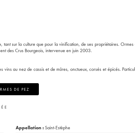
, tant sur la culture que pour la vinification, de ses propriétaires. Ormes
ment des Crus Bourgeois, intervenue en juin 2003.
es vins au nez de cassis et de mûres, onctueux, corsés et épicés. Particu
RMES DE PEZ
VÉE
Appellation :
Saint-Estèphe