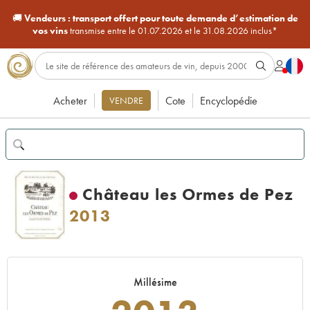
🚚
Vendeurs :
transport offert pour toute demande d’estimation de
vos vins
transmise entre le 01.07.2026 et le 31.08.2026 inclus*
Acheter
Cote
Encyclopédie
VENDRE
Château les Ormes de Pez
2013
Millésime