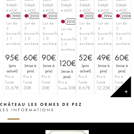
Estèph
Estèph
Estèph
Estèph
Estèph
Estèph
Estèph
e AOC
e AOC
e AOC
e AOC
e AOC
e AOC
e AOC
1990
2010
2010
2012
1994
2008
2010
Lot de
Lot de
Lot de
Lot de
Lot de
Lot de
3
2
3
6
4
3
Lot de
bouteilles
bouteilles
bouteilles
bouteilles
bouteilles
bouteilles
4
| 1
| 0
| 0
| 13
| 0
| 0
bouteilles
enchère
enchère
enchère
enchères
enchère
enchère
| 0
enchère
95
€
60
€
90
€
52
€
49
€
60
€
120
€
(
prix
(
mise à
(
mise à
(
prix
(
mise à
(
mise à
actuel
)
prix
)
prix
)
actuel
)
prix
)
prix
)
(
mise à
Prix à
Prix à
Prix à
prix
)
Prix à
Prix à
Prix à
l'unité
l'unité
l'unité
Prix à
l'unité
l'unité
l'unité
31,67
€
30
€
30
€
30
€
8,67
€
12,25
€
20
€
l'unité
✕
CHÂTEAU LES ORMES DE PEZ
LES INFORMATIONS