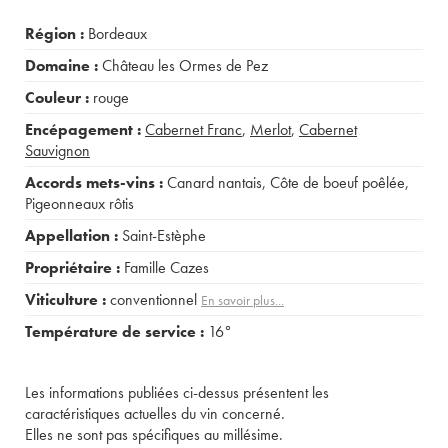
Région :
Bordeaux
Domaine :
Château les Ormes de Pez
Couleur :
rouge
Encépagement :
Cabernet Franc
,
Merlot
,
Cabernet
Sauvignon
Accords mets-vins :
Canard nantais
,
Côte de boeuf poêlée
,
Pigeonneaux rôtis
Appellation :
Saint-Estèphe
Propriétaire :
Famille Cazes
Viticulture :
conventionnel
En savoir plus...
Température de service :
16°
Les informations publiées ci-dessus présentent les
caractéristiques actuelles du vin concerné.
Elles ne sont pas spécifiques au millésime.