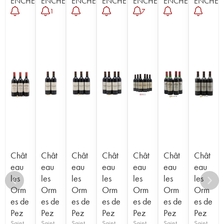
ENCHÈRE
ENCHÈRE
ENCHÈRE
ENCHÈRE
ENCHÈRE
ENCHÈRE
ENCHÈR
1
7
Chât
Chât
Chât
Chât
Chât
Chât
Chât
eau
eau
eau
eau
eau
eau
eau
les
les
les
les
les
les
les
Orm
Orm
Orm
Orm
Orm
Orm
Orm
es de
es de
es de
es de
es de
es de
es de
Pez
Pez
Pez
Pez
Pez
Pez
Pez
Saint-
Saint-
Saint-
Saint-
Saint-
Saint-
Saint-