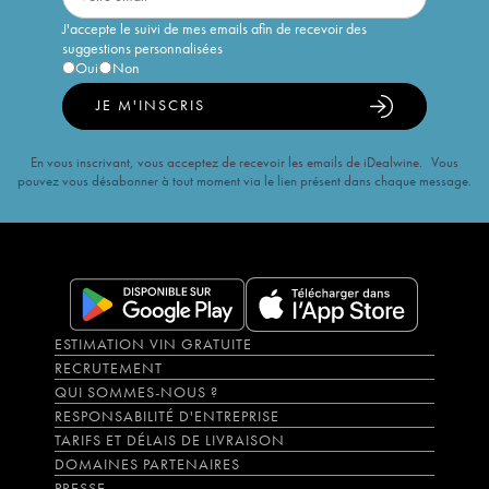
J'accepte le suivi de mes emails afin de recevoir des
suggestions personnalisées
Oui
Non
JE M'INSCRIS
En vous inscrivant, vous acceptez de recevoir les emails de iDealwine. Vous
pouvez vous désabonner à tout moment via le lien présent dans chaque message.
ESTIMATION VIN GRATUITE
RECRUTEMENT
QUI SOMMES-NOUS ?
RESPONSABILITÉ D'ENTREPRISE
TARIFS ET DÉLAIS DE LIVRAISON
DOMAINES PARTENAIRES
PRESSE