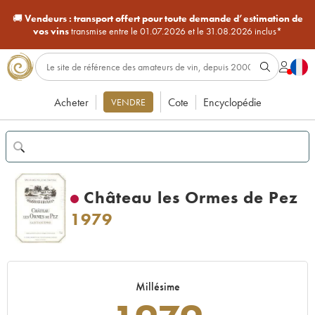
🚚
Vendeurs :
transport offert pour toute demande d’estimation de
vos vins
transmise entre le 01.07.2026 et le 31.08.2026 inclus*
Acheter
Cote
Encyclopédie
VENDRE
Château les Ormes de Pez
1979
Millésime