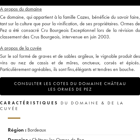
A propos du domaine
Ce domaine, qui appartient à la famille Cazes, bénéficie du savoir faire,
tant sur la culture que pour la vinification, de ses propriétaires. Ormes de
Pez a été consacré Cru Bourgeois Exceptionnel lors de la révision du
classement des Crus Bourgeois, intervenue en juin 2003.
A propos de la cuvée
Sur le sol formé de graves et de sables argileux, le vignoble produit des
vins au nez de cassis et de mûres, onctueux, corsés et épicés.
Particulièrement agréables, ils sont fins,élégants et tendres en bouche.
CONSULTER LES COTES DU DOMAINE CHÂTEAU
LES ORMES DE PEZ
CARACTÉRISTIQUES
DU DOMAINE & DE LA
CUVÉE
Région :
Bordeaux
Domaine :
Château les Ormes de Pez