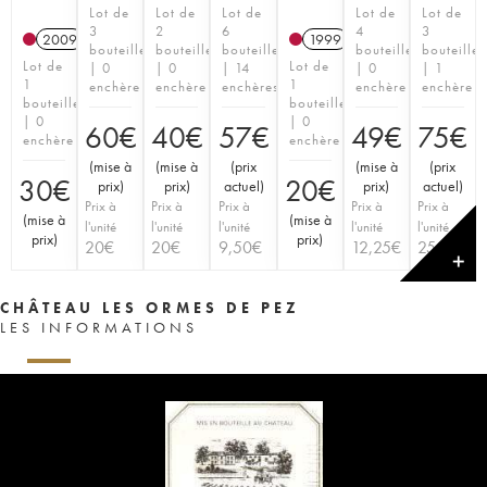
Lot de
Lot de
Lot de
Lot de
Lot de
3
2
6
4
3
2009
1999
bouteilles
bouteilles
bouteilles
bouteilles
bouteilles
Lot de
Lot de
| 0
| 0
| 14
| 0
| 1
1
1
enchère
enchère
enchères
enchère
enchère
bouteille
bouteille
| 0
| 0
60
€
40
€
57
€
49
€
75
€
enchère
enchère
(
mise à
(
mise à
(
prix
(
mise à
(
prix
30
€
20
€
prix
)
prix
)
actuel
)
prix
)
actuel
)
Prix à
Prix à
Prix à
Prix à
Prix à
(
mise à
(
mise à
l'unité
l'unité
l'unité
l'unité
l'unité
prix
)
prix
)
20
€
20
€
9,50
€
12,25
€
25
€
✕
CHÂTEAU LES ORMES DE PEZ
LES INFORMATIONS