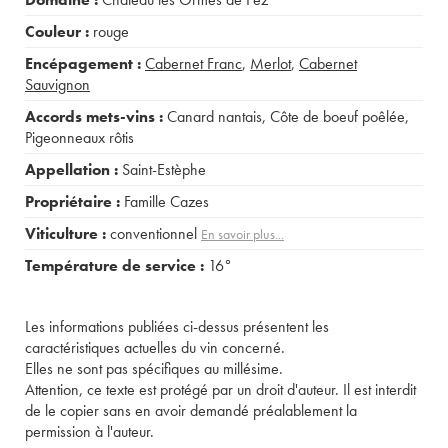
Couleur :
rouge
Encépagement :
Cabernet Franc
,
Merlot
,
Cabernet
Sauvignon
Accords mets-vins :
Canard nantais
,
Côte de boeuf poêlée
,
Pigeonneaux rôtis
Appellation :
Saint-Estèphe
Propriétaire :
Famille Cazes
Viticulture :
conventionnel
En savoir plus...
Température de service :
16°
Les informations publiées ci-dessus présentent les
caractéristiques actuelles du vin concerné.
Elles ne sont pas spécifiques au millésime.
Attention, ce texte est protégé par un droit d'auteur. Il est interdit
de le copier sans en avoir demandé préalablement la
permission à l'auteur.