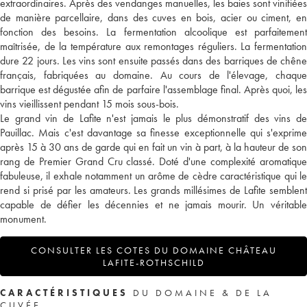
extraordinaires. Après des vendanges manuelles, les baies sont vinifiées
de manière parcellaire, dans des cuves en bois, acier ou ciment, en
fonction des besoins. La fermentation alcoolique est parfaitement
maîtrisée, de la température aux remontages réguliers. La fermentation
dure 22 jours. Les vins sont ensuite passés dans des barriques de chêne
français, fabriquées au domaine. Au cours de l'élevage, chaque
barrique est dégustée afin de parfaire l'assemblage final. Après quoi, les
vins vieillissent pendant 15 mois sous-bois.
Le grand vin de Lafite n'est jamais le plus démonstratif des vins de
Pauillac. Mais c'est davantage sa finesse exceptionnelle qui s'exprime
après 15 à 30 ans de garde qui en fait un vin à part, à la hauteur de son
rang de Premier Grand Cru classé. Doté d'une complexité aromatique
fabuleuse, il exhale notamment un arôme de cèdre caractéristique qui le
rend si prisé par les amateurs. Les grands millésimes de Lafite semblent
capable de défier les décennies et ne jamais mourir. Un véritable
monument.
CONSULTER LES COTES DU DOMAINE CHÂTEAU
LAFITE-ROTHSCHILD
CARACTÉRISTIQUES
DU DOMAINE & DE LA
CUVÉE