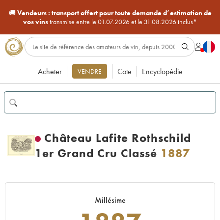
🚚
Vendeurs :
transport offert pour toute demande d’estimation de
vos vins
transmise entre le 01.07.2026 et le 31.08.2026 inclus*
Acheter
Cote
Encyclopédie
VENDRE
Château Lafite Rothschild
1er Grand Cru Classé
1887
Millésime