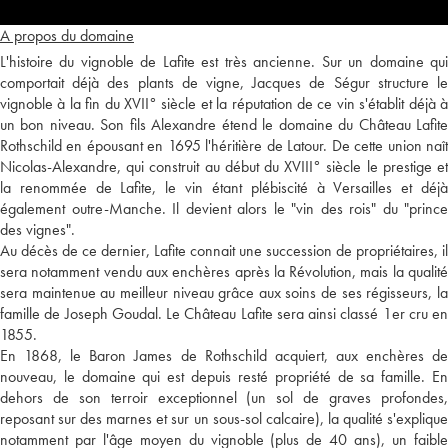
A propos du domaine
L'histoire du vignoble de Lafite est très ancienne. Sur un domaine qui
comportait déjà des plants de vigne, Jacques de Ségur structure le
vignoble à la fin du XVII° siècle et la réputation de ce vin s'établit déjà à
un bon niveau. Son fils Alexandre étend le domaine du Château Lafite
Rothschild en épousant en 1695 l'héritière de Latour. De cette union naît
Nicolas-Alexandre, qui construit au début du XVIII° siècle le prestige et
la renommée de Lafite, le vin étant plébiscité à Versailles et déjà
également outre-Manche. Il devient alors le "vin des rois" du "prince
des vignes".
Au décès de ce dernier, Lafite connait une succession de propriétaires, il
sera notamment vendu aux enchères après la Révolution, mais la qualité
sera maintenue au meilleur niveau grâce aux soins de ses régisseurs, la
famille de Joseph Goudal. Le Château Lafite sera ainsi classé 1er cru en
1855.
En 1868, le Baron James de Rothschild acquiert, aux enchères de
nouveau, le domaine qui est depuis resté propriété de sa famille. En
dehors de son terroir exceptionnel (un sol de graves profondes,
reposant sur des marnes et sur un sous-sol calcaire), la qualité s'explique
notamment par l'âge moyen du vignoble (plus de 40 ans), un faible