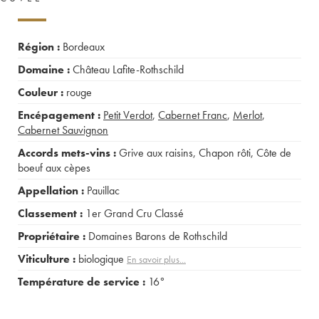
Région :
Bordeaux
Domaine :
Château Lafite-Rothschild
Couleur :
rouge
Encépagement :
Petit Verdot
,
Cabernet Franc
,
Merlot
,
Cabernet Sauvignon
Accords mets-vins :
Grive aux raisins
,
Chapon rôti
,
Côte de
boeuf aux cèpes
Appellation :
Pauillac
Classement :
1er Grand Cru Classé
Propriétaire :
Domaines Barons de Rothschild
Viticulture :
biologique
En savoir plus...
Température de service :
16°