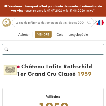
🚚
Vendeurs :
transport offert pour toute demande d’estimation de
vos vins
transmise entre le 01.07.2026 et le 31.08.2026 inclus*
Acheter
Cote
Encyclopédie
VENDRE
Château Lafite Rothschild
1er Grand Cru Classé
1959
Millésime