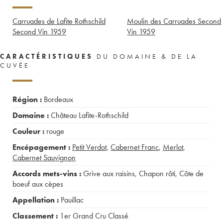
Carruades de Lafite Rothschild
Moulin des Carruades Second
Second Vin
1959
Vin
1959
CARACTÉRISTIQUES
DU DOMAINE & DE LA
CUVÉE
Région :
Bordeaux
Domaine :
Château Lafite-Rothschild
Couleur :
rouge
Encépagement :
Petit Verdot
,
Cabernet Franc
,
Merlot
,
Cabernet Sauvignon
Accords mets-vins :
Grive aux raisins
,
Chapon rôti
,
Côte de
boeuf aux cèpes
Appellation :
Pauillac
Classement :
1er Grand Cru Classé