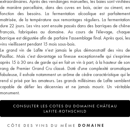
extraordinaires. Après des vendanges manuelles, les baies sont vinifiées
de manière parcellaire, dans des cuves en bois, acier ou ciment, en
fonction des besoins. La fermentation alcoolique est parfaitement
maîtrisée, de la température aux remontages réguliers. La fermentation
dure 22 jours. Les vins sont ensuite passés dans des barriques de chêne
français, fabriquées au domaine. Au cours de l'élevage, chaque
barrique est dégustée afin de parfaire l'assemblage final. Après quoi, les
vins vieillissent pendant 15 mois sous-bois.
Le grand vin de Lafite n'est jamais le plus démonstratif des vins de
Pauillac. Mais c'est davantage sa finesse exceptionnelle qui s'exprime
après 15 à 30 ans de garde qui en fait un vin à part, à la hauteur de son
rang de Premier Grand Cru classé. Doté d'une complexité aromatique
fabuleuse, il exhale notamment un arôme de cèdre caractéristique qui le
rend si prisé par les amateurs. Les grands millésimes de Lafite semblent
capable de défier les décennies et ne jamais mourir. Un véritable
monument.
CONSULTER LES COTES DU DOMAINE CHÂTEAU
LAFITE-ROTHSCHILD
CÔTE DES VINS DU MÊME
DOMAINE