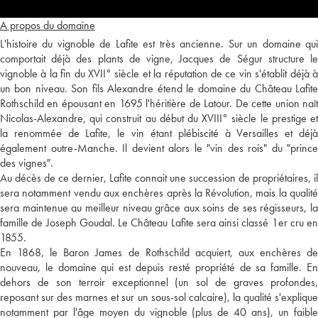
A propos du domaine
L'histoire du vignoble de Lafite est très ancienne. Sur un domaine qui
comportait déjà des plants de vigne, Jacques de Ségur structure le
vignoble à la fin du XVII° siècle et la réputation de ce vin s'établit déjà à
un bon niveau. Son fils Alexandre étend le domaine du Château Lafite
Rothschild en épousant en 1695 l'héritière de Latour. De cette union naît
Nicolas-Alexandre, qui construit au début du XVIII° siècle le prestige et
la renommée de Lafite, le vin étant plébiscité à Versailles et déjà
également outre-Manche. Il devient alors le "vin des rois" du "prince
des vignes".
Au décès de ce dernier, Lafite connait une succession de propriétaires, il
sera notamment vendu aux enchères après la Révolution, mais la qualité
sera maintenue au meilleur niveau grâce aux soins de ses régisseurs, la
famille de Joseph Goudal. Le Château Lafite sera ainsi classé 1er cru en
1855.
En 1868, le Baron James de Rothschild acquiert, aux enchères de
nouveau, le domaine qui est depuis resté propriété de sa famille. En
dehors de son terroir exceptionnel (un sol de graves profondes,
reposant sur des marnes et sur un sous-sol calcaire), la qualité s'explique
notamment par l'âge moyen du vignoble (plus de 40 ans), un faible