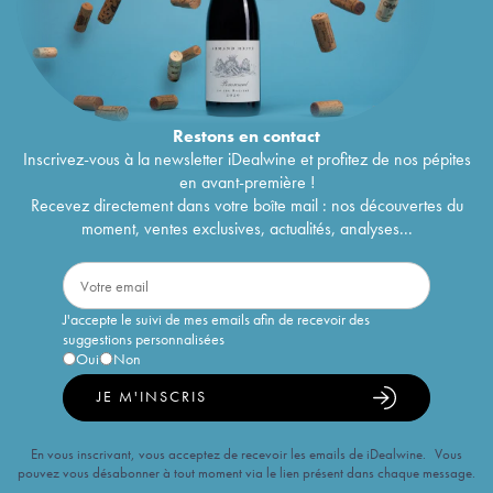
Restons en
contact
Inscrivez-vous à la newsletter iDealwine et profitez de nos pépites
en avant-première !
Recevez directement dans votre boîte mail : nos découvertes du
moment, ventes exclusives, actualités, analyses...
J'accepte le suivi de mes emails afin de recevoir des
suggestions personnalisées
Oui
Non
JE M'INSCRIS
En vous inscrivant, vous acceptez de recevoir les emails de iDealwine. Vous
pouvez vous désabonner à tout moment via le lien présent dans chaque message.