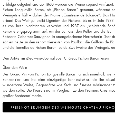
Erbfolge aufgeteilt und ab 1860 werden die Weine separat vinifiziert
Pichon Longueville Baron, oft „Pichon Baron“ genannt, während se
Weinguts erhält – daher der Name „Comtesse de Lalande“. Das Haus
erbaut. Das Weingut bleibt Eigentum der Pichons, bis es im Jahr 1933 
es von ihren Nachfahren verwaltet und 1987 als „schlafende Schön
Renovierungsprogramm auf, um das Schloss, den Keller und die techn
Rebsorte Cabernet Sauvignon ist unangefochtene Herrscherin über d
zählen heute zu den renommiertesten von Pauillac: die Griffons de P
und die Tourelles de Pichon Baron, beide Zweitweine des Weinguts, un
Den Artikel im iDealwine-Journal über Château Pichon Baron lesen
Über den Wein
Der Grand Vin von Pichon Longueville Baron hat sich innerhalb wenige
konzentriert und hat eine einzigartige Tanninstruktur, die ihn abs
wunderbare Weise, Gegensätze wie Kraft und Finesse miteinander zu
werden sollte. Die Preise sind im Vergleich zu den Premiers Crus mo
großer Bordeaux' macht.
PREISNOTIERUNGEN DES WEINGUTS CHÂTEAU PICH