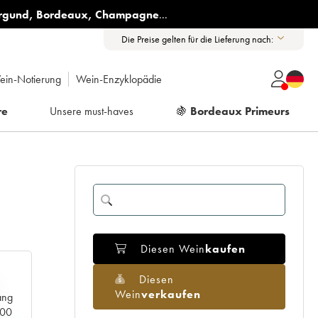
rgund
,
Bordeaux
,
Champagne
...
Die Preise gelten für die Lieferung nach:
ein-Notierung
Wein-Enzyklopädie
re
Unsere must-haves
🍇
Bordeaux Primeurs
Diesen Wein
kaufen
Diesen
Wein
verkaufen
ang
000