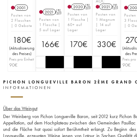
AOC
2020
T
2021
T
2001
200
2021
T
Posten von
Posten von
Posten von
Posten
Posten von
1 Flasche |
1 Magnum
2 Flaschen
3 Flas
1 Flasche |
60+ auf
| 14 auf
| 0 Gebote
| 0 Ge
5 auf Lager
Lager
Lager
180
€
27
166
€
170
€
330
€
(
Aktualisierung
(
Aktuali
des Preises
)
des Pre
Preis pro Einheit
Preis pro 
90
€
90
€
PICHON LONGUEVILLE BARON 2ÈME GRAND 
INFORMATIONEN
Über das Weingut
Der Weinberg von Pichon Longueville Baron, seit 2012 kurz Pichon 
Appellation, auf dem Hochplateau zwischen den Gemeinden Pauillac un
und die Fläche hat quasi sofort Berühmtheit erlangt. Zu Beginn de
Longueville, erzeugten Weine jenen von Latour in Sachen Qualität di