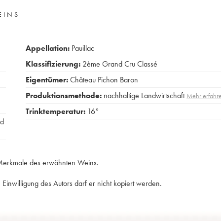
EINS
Appellation:
Pauillac
Klassifizierung:
2ème Grand Cru Classé
Eigentümer:
Château Pichon Baron
Produktionsmethode:
nachhaltige Landwirtschaft
Mehr erfahr
Trinktemperatur:
16°
rd
e Merkmale des erwähnten Weins.
Einwilligung des Autors darf er nicht kopiert werden.