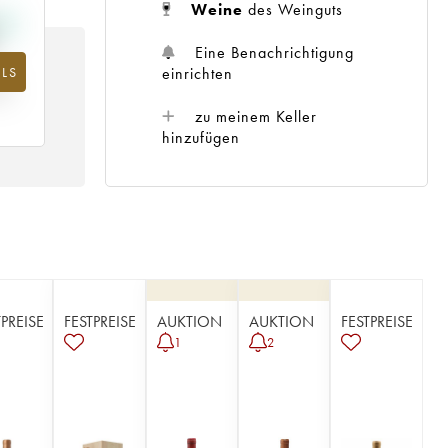
Weine
des Weinguts
Eine Benachrichtigung
einrichten
LS
m
25
zu meinem Keller
hinzufügen
TPREISE
FESTPREISE
AUKTION
AUKTION
FESTPREISE
1
2