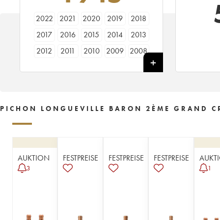
2022
2021
2020
2019
2018
2017
2016
2015
2014
2013
2012
2011
2010
2009
2008
2007
2006
2005
2004
2003
2002
2001
2000
1999
1998
1997
1996
1995
1994
1993
PICHON LONGUEVILLE BARON 2ÈME GRAND CR
1992
1991
1990
1989
1988
1987
1986
1985
1984
1983
1982
1981
1980
1979
1978
AUKTION
FESTPREISE
FESTPREISE
FESTPREISE
AUKT
1977
1976
1975
1974
1973
3
1
1972
1971
1970
1969
1967
1966
1965
1964
1963
1962
1961
1960
1959
1958
1957