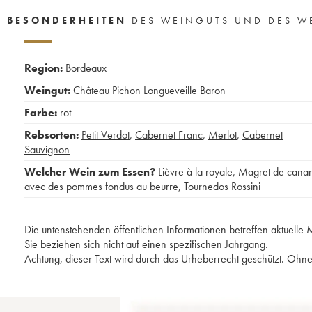
BESONDERHEITEN
DES WEINGUTS UND DES W
Region:
Bordeaux
Weingut:
Château Pichon Longueveille Baron
Farbe:
rot
Rebsorten:
Petit Verdot
,
Cabernet Franc
,
Merlot
,
Cabernet
Sauvignon
Welcher Wein zum Essen?
Lièvre à la royale
,
Magret de cana
avec des pommes fondus au beurre
,
Tournedos Rossini
Die untenstehenden öffentlichen Informationen betreffen aktuell
Sie beziehen sich nicht auf einen spezifischen Jahrgang.
Achtung, dieser Text wird durch das Urheberrecht geschützt. Ohne 