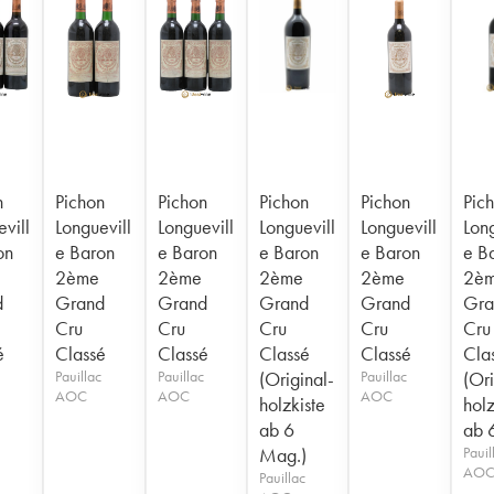
n
Pichon
Pichon
Pichon
Pichon
Pic
vill
Longuevill
Longuevill
Longuevill
Longuevill
Long
on
e Baron
e Baron
e Baron
e Baron
e B
2ème
2ème
2ème
2ème
2è
d
Grand
Grand
Grand
Grand
Gra
Cru
Cru
Cru
Cru
Cru
é
Classé
Classé
Classé
Classé
Cla
Pauillac
Pauillac
(Original-
Pauillac
(Ori
AOC
AOC
AOC
holzkiste
holz
ab 6
ab 6
Mag.)
Pauil
AO
Pauillac