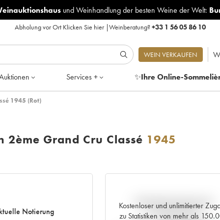
Weinauktionshaus
und
Weinhandlung der besten Weine der Welt:
Bu
Abholung vor Ort
Klicken Sie hier
|
Weinberatung?
+33 1 56 05 86 10
W
WEIN VERKAUFEN
Auktionen
Services +
✨
Ihre Online-Sommeliè
ssé 1945 (Rot)
on 2ème Grand Cru Classé
1945
Aktuelle Entwicklung der
Kostenloser und unlimitierter Zug
ktuelle Notierung
Preisnotierung
zu Statistiken von mehr als 150.