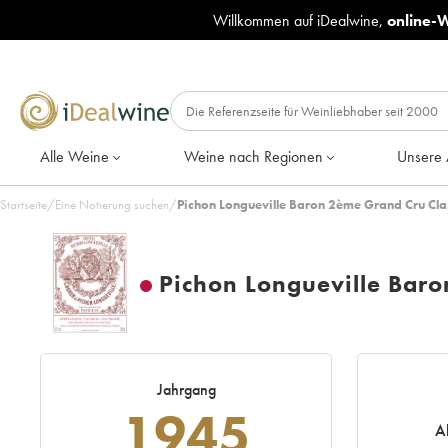
Willkommen auf iDealwine,
online-
Alle Weine
Weine nach Regionen
Unsere 
Startseite
/
Eine Notierung suchen
/
Pichon Longueville Baron 2ème Grand Cru Cla
Pichon Longueville Bar
Jahrgang
1945
A