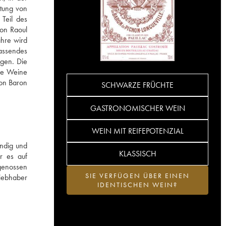
itung von
Teil des
on Raoul
ahre wird
assendes
ngen. Die
Die Weine
hon Baron
SCHWARZE FRÜCHTE
GASTRONOMISCHER WEIN
WEIN MIT REIFEPOTENZIAL
undig und
KLASSISCH
er es auf
 genossen
SIE VERFÜGEN ÜBER EINEN
Liebhaber
IDENTISCHEN WEIN?