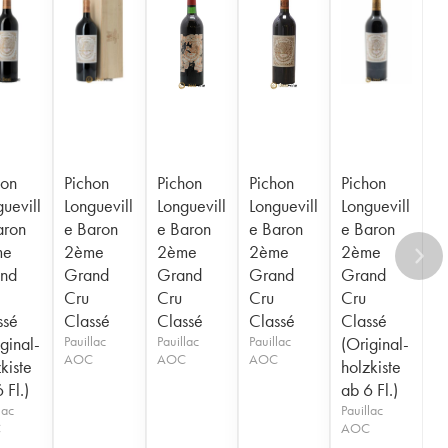
hon
Pichon
Pichon
Pichon
Pichon
uevill
Longuevill
Longuevill
Longuevill
Longuevill
aron
e Baron
e Baron
e Baron
e Baron
me
2ème
2ème
2ème
2ème
nd
Grand
Grand
Grand
Grand
Cru
Cru
Cru
Cru
ssé
Classé
Classé
Classé
Classé
ginal-
Pauillac
Pauillac
Pauillac
(Original-
AOC
AOC
AOC
kiste
holzkiste
 Fl.)
ab 6 Fl.)
lac
Pauillac
C
AOC