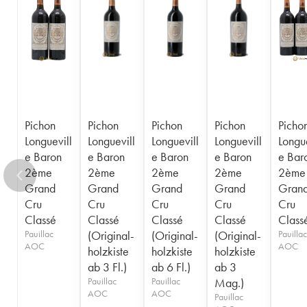
1956
1955
1954
1953
1952
1950
1949
1948
1947
1945
1943
1940
1938
1936
1928
1916
Pichon
Pichon
Pichon
Pichon
Picho
Longuevill
Longuevill
Longuevill
Longuevill
Longue
e Baron
e Baron
e Baron
e Baron
e Bar
2ème
2ème
2ème
2ème
2ème
Grand
Grand
Grand
Grand
Gran
Cru
Cru
Cru
Cru
Cru
Classé
Classé
Classé
Classé
Class
Pauillac
(Original-
(Original-
(Original-
Pauillac
AOC
AOC
holzkiste
holzkiste
holzkiste
ab 3 Fl.)
ab 6 Fl.)
ab 3
Pauillac
Pauillac
Mag.)
AOC
AOC
Pauillac