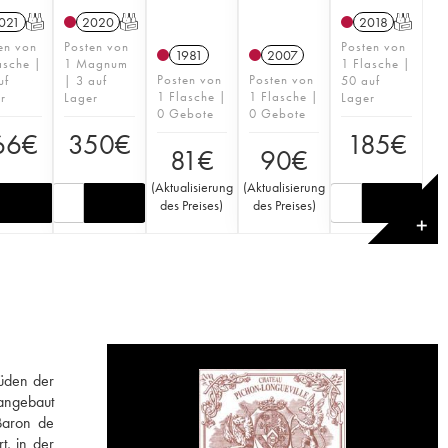
021
T
2020
T
2018
T
en von
Posten von
Posten von
1981
2007
asche |
1 Magnum
1 Flasche |
Posten von
Posten von
uf
| 3 auf
50 auf
1 Flasche |
1 Flasche |
r
Lager
Lager
0 Gebote
0 Gebote
66
€
350
€
185
€
81
€
90
€
(
Aktualisierung
(
Aktualisierung
des Preises
)
des Preises
)
✕
Süden der
 angebaut
 Baron de
t, in der