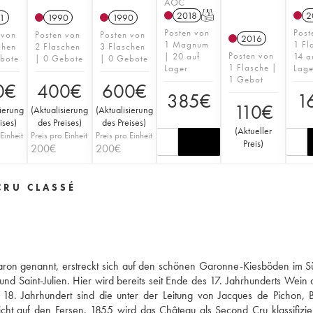
AOC
2018
T
2
1
1990
1990
Posten von
Post
 von
Posten von
Posten von
2016
1 Magnum
1 Fl
chen
2 Flaschen
3 Flaschen
Posten von
| 20 auf
14 a
bote
| 0 Gebote
| 0 Gebote
1 Flasche |
Lager
Lage
1 Gebot
0
€
400
€
600
€
385
€
1
110
€
sierung
(
Aktualisierung
(
Aktualisierung
ises
)
des Preises
)
des Preises
)
(
Aktueller
Einheit
Preis pro Einheit
Preis pro Einheit
Preis
)
200
€
200
€
CRU CLASSÉ
Baron genannt, erstreckt sich auf den schönen Garonne-Kiesböden im 
d Saint-Julien. Hier wird bereits seit Ende des 17. Jahrhunderts Wein
s 18. Jahrhundert sind die unter der Leitung von Jacques de Pichon,
cht auf den Fersen. 1855 wird das Château als Second Cru klassifizier