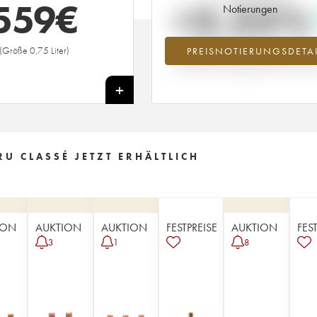
559
€
+3.25%
Notierungen
(Größe 0,75 Liter)
PREISNOTIERUNGSDETAI
Preisanstiegs des Jahrgangs 1945 i
Jahr 2026 im Vergleich zum Jahr 20
+
U CLASSÉ JETZT ERHÄLTLICH
ION
AUKTION
AUKTION
FESTPREISE
AUKTION
FES
3
1
8