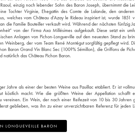
. Raoul, einzig noch lebender Sohn des Baron Joseph, übernimmt die Le
ine Tochter Virginie, Ehegattin des Comte de Lalande, den anderen 
, welches vom Château d‘Azay le Rideau inspiriert ist, wurde 1851 v
an die Familie Bouteiller verkauft wird. Während der nächsten fünfzig J
heit“ von der Firma Axa Millésimes aufgekauft. Diese setzt ein umf
ischen Anlagen von Pichon-Longueville auf den neuesten Stand zu bri
en Weinberg, der vom Team René Montégut sorgfältig gepflegt wird. 
ichon Baron Grand Vin Blanc Sec (100?% Sémillon), die Griffons de Pic
d natürlich das Château Pichon Baron.
r Jahre als einer der besten Weine aus Pauillac etabliert. Er ist vollm
olut köstlich macht. Wie die größten Weine der Appellation schafft 
 vereinen. Ein Wein, der nach einer Reifezeit von 10 bis 30 Jahren
derat geblieben, was ihn zu einer unverzichtbaren Referenz für jeden 
ON LONGUEVEILLE BARON