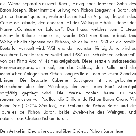
die Weine separat vinifiziert. Raoul, einzig noch lebender Sohn des
Baron Joseph, übernimmt die Leitung von Pichon Longueville Baron, oft
„Pichon Baron“ genannt, während seine Tochter Virginie, Ehegattin des
Comte de Lalande, den anderen Teil des Weinguts erhält – daher der
Name „Comtesse de Lalande“. Das Haus, welches vom Château
d‘Azay le Rideau inspiriert ist, wurde 1851 von Raoul erbaut. Das
Weingut bleibt Eigentum der Pichons, bis es im Jahr 1933 an die Familie
Bouteiller verkauft wird. Während der nächsten fünfzig Jahre wird es
von ihren Nachfahren verwaltet und 1987 als „schlafende Schönheit“
von der Firma Axa Millésimes aufgekauft. Diese setzt ein umfassendes
Renovierungsprogramm auf, um das Schloss, den Keller und die
technischen Anlagen von Pichon-Longueville auf den neuesten Stand zu
bringen. Die Rebsorte Cabernet Sauvignon ist unangefochtene
Herrscherin über den Weinberg, der vom Team René Montégut
sorgfältig gepflegt wird. Die Weine zählen heute zu den
renommiertesten von Pauillac: die Griffons de Pichon Baron Grand Vin
Blanc Sec (100?% Sémillon), die Griffons de Pichon Baron und die
Tourelles de Pichon Baron, beide Zweitweine des Weinguts, und
natürlich das Château Pichon Baron.
Den Artikel im iDealwine-Journal über Château Pichon Baron lesen