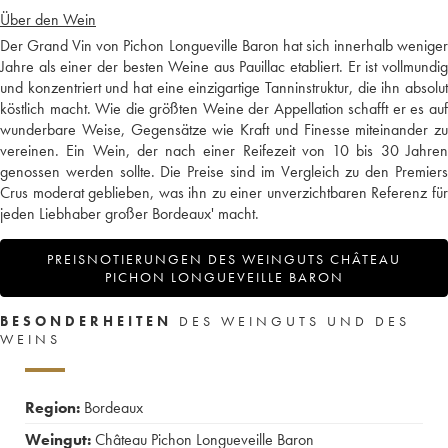
Über den Wein
Der Grand Vin von Pichon Longueville Baron hat sich innerhalb weniger
Jahre als einer der besten Weine aus Pauillac etabliert. Er ist vollmundig
und konzentriert und hat eine einzigartige Tanninstruktur, die ihn absolut
köstlich macht. Wie die größten Weine der Appellation schafft er es auf
wunderbare Weise, Gegensätze wie Kraft und Finesse miteinander zu
vereinen. Ein Wein, der nach einer Reifezeit von 10 bis 30 Jahren
genossen werden sollte. Die Preise sind im Vergleich zu den Premiers
Crus moderat geblieben, was ihn zu einer unverzichtbaren Referenz für
jeden Liebhaber großer Bordeaux' macht.
PREISNOTIERUNGEN DES WEINGUTS CHÂTEAU
PICHON LONGUEVEILLE BARON
BESONDERHEITEN
DES WEINGUTS UND DES
WEINS
Region:
Bordeaux
Weingut:
Château Pichon Longueveille Baron