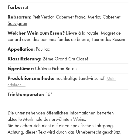
Farbe:
rot
Rebsorten:
Petit Verdot
,
Cabernet Franc
,
Merlot
,
Cabernet
Sauvignon
Welcher Wein zum Essen?
Lièvre à la royale
,
Magret de
canard avec des pommes fondus au beurre
,
Tournedos Rossini
Appellation:
Pauillac
Klassifizierung:
2ème Grand Cru Classé
Eigentümer:
Château Pichon Baron
Produktionsmethode:
nachhaltige Landwirtschaft
Mehr
erfahren …
Trinktemperatur:
16°
Die untenstehenden öffentlichen Informationen betreffen
aktuelle Merkmale des erwähnten Weins.
Sie beziehen sich nicht auf einen spezifischen Jahrgang.
Achtung, dieser Text wird durch das Urheberrecht geschützt.