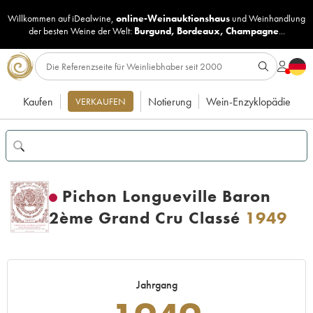
Willkommen auf iDealwine,
online-Weinauktionshaus
und
Weinhandlung
der besten Weine der Welt:
Burgund
,
Bordeaux
,
Champagne
...
Kaufen
Notierung
Wein-Enzyklopädie
VERKAUFEN
Pichon Longueville Baron
2ème Grand Cru Classé
1949
Jahrgang