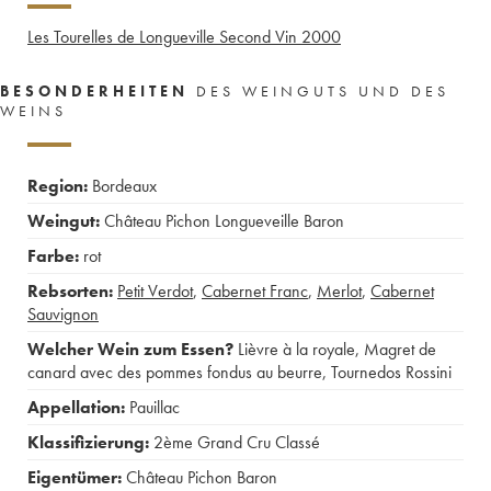
Les Tourelles de Longueville Second Vin
2000
BESONDERHEITEN
DES WEINGUTS UND DES
WEINS
Region:
Bordeaux
Weingut:
Château Pichon Longueveille Baron
Farbe:
rot
Rebsorten:
Petit Verdot
,
Cabernet Franc
,
Merlot
,
Cabernet
Sauvignon
Welcher Wein zum Essen?
Lièvre à la royale
,
Magret de
canard avec des pommes fondus au beurre
,
Tournedos Rossini
Appellation:
Pauillac
Klassifizierung:
2ème Grand Cru Classé
Eigentümer:
Château Pichon Baron