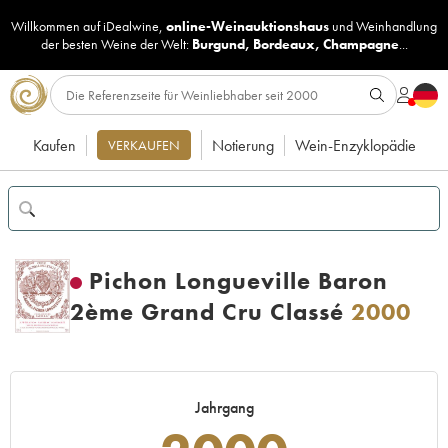
Willkommen auf iDealwine,
online-Weinauktionshaus
und
Weinhandlung
der besten Weine der Welt:
Burgund
,
Bordeaux
,
Champagne
...
Kaufen
Notierung
Wein-Enzyklopädie
VERKAUFEN
Pichon Longueville Baron
2ème Grand Cru Classé
2000
Jahrgang