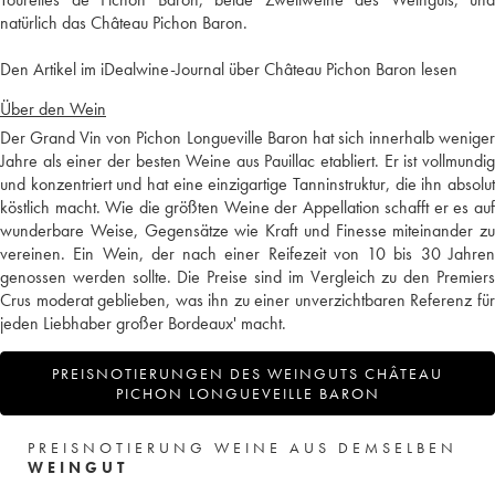
natürlich das Château Pichon Baron.
Den Artikel im iDealwine-Journal über Château Pichon Baron lesen
Über den Wein
Der Grand Vin von Pichon Longueville Baron hat sich innerhalb weniger
Jahre als einer der besten Weine aus Pauillac etabliert. Er ist vollmundig
und konzentriert und hat eine einzigartige Tanninstruktur, die ihn absolut
köstlich macht. Wie die größten Weine der Appellation schafft er es auf
wunderbare Weise, Gegensätze wie Kraft und Finesse miteinander zu
vereinen. Ein Wein, der nach einer Reifezeit von 10 bis 30 Jahren
genossen werden sollte. Die Preise sind im Vergleich zu den Premiers
Crus moderat geblieben, was ihn zu einer unverzichtbaren Referenz für
jeden Liebhaber großer Bordeaux' macht.
PREISNOTIERUNGEN DES WEINGUTS CHÂTEAU
PICHON LONGUEVEILLE BARON
PREISNOTIERUNG WEINE AUS DEMSELBEN
WEINGUT