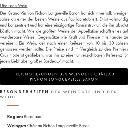
Über den Wein
Der Grand Vin von Pichon Longueville Baron hat sich innerhalb weniger
Jahre als einer der besten Weine aus Pauillac etabliert. Er ist vollmundig
und konzentriert und hat eine einzigartige Tanninstruktur, die ihn absolut
köstlich macht. Wie die größten Weine der Appellation schafft er es auf
wunderbare Weise, Gegensätze wie Kraft und Finesse miteinander zu
vereinen. Ein Wein, der nach einer Reifezeit von 10 bis 30 Jahren
genossen werden sollte. Die Preise sind im Vergleich zu den Premiers
Crus moderat geblieben, was ihn zu einer unverzichtbaren Referenz für
jeden Liebhaber großer Bordeaux' macht.
PREISNOTIERUNGEN DES WEINGUTS CHÂTEAU
PICHON LONGUEVEILLE BARON
BESONDERHEITEN
DES WEINGUTS UND DES
WEINS
Region:
Bordeaux
Weingut:
Château Pichon Longueveille Baron