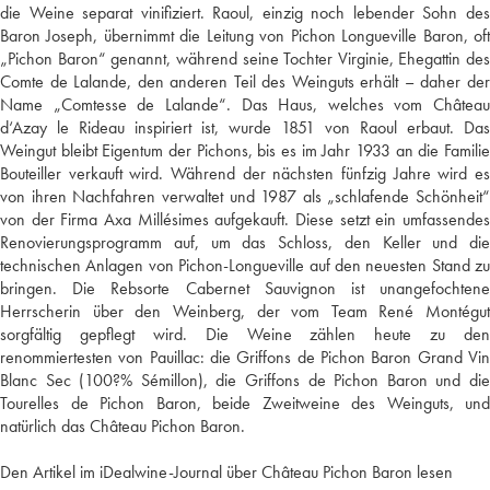
die Weine separat vinifiziert. Raoul, einzig noch lebender Sohn des
Baron Joseph, übernimmt die Leitung von Pichon Longueville Baron, oft
„Pichon Baron“ genannt, während seine Tochter Virginie, Ehegattin des
Comte de Lalande, den anderen Teil des Weinguts erhält – daher der
Name „Comtesse de Lalande“. Das Haus, welches vom Château
d‘Azay le Rideau inspiriert ist, wurde 1851 von Raoul erbaut. Das
Weingut bleibt Eigentum der Pichons, bis es im Jahr 1933 an die Familie
Bouteiller verkauft wird. Während der nächsten fünfzig Jahre wird es
von ihren Nachfahren verwaltet und 1987 als „schlafende Schönheit“
von der Firma Axa Millésimes aufgekauft. Diese setzt ein umfassendes
Renovierungsprogramm auf, um das Schloss, den Keller und die
technischen Anlagen von Pichon-Longueville auf den neuesten Stand zu
bringen. Die Rebsorte Cabernet Sauvignon ist unangefochtene
Herrscherin über den Weinberg, der vom Team René Montégut
sorgfältig gepflegt wird. Die Weine zählen heute zu den
renommiertesten von Pauillac: die Griffons de Pichon Baron Grand Vin
Blanc Sec (100?% Sémillon), die Griffons de Pichon Baron und die
Tourelles de Pichon Baron, beide Zweitweine des Weinguts, und
natürlich das Château Pichon Baron.
Den Artikel im iDealwine-Journal über Château Pichon Baron lesen