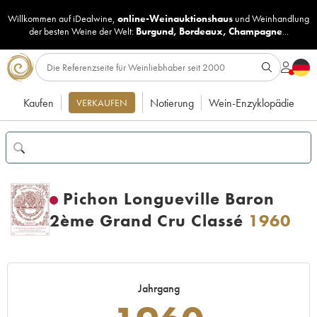
Willkommen auf iDealwine,
online-Weinauktionshaus
und
Weinhandlung
der besten Weine der Welt:
Burgund
,
Bordeaux
,
Champagne
...
Kaufen
Notierung
Wein-Enzyklopädie
VERKAUFEN
Pichon Longueville Baron
2ème Grand Cru Classé
1960
Jahrgang