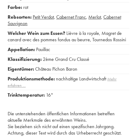
Farbe:
rot
Rebsorten:
Petit Verdot
,
Cabernet Franc
,
Merlot
,
Cabernet
Sauvignon
Welcher Wein zum Essen?
Lièvre à la royale
,
Magret de
canard avec des pommes fondus au beurre
,
Tournedos Rossini
Appellation:
Pauillac
Klassifizierung:
2ème Grand Cru Classé
Eigentümer:
Château Pichon Baron
Produktionsmethode:
nachhaltige Landwirtschaft
Mehr
erfahren …
Trinktemperatur:
16°
Die untenstehenden öffentlichen Informationen betreffen
aktuelle Merkmale des erwähnten Weins.
Sie beziehen sich nicht auf einen spezifischen Jahrgang.
Achtung, dieser Text wird durch das Urheberrecht geschützt.