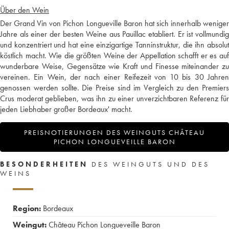
Über den Wein
Der Grand Vin von Pichon Longueville Baron hat sich innerhalb weniger
Jahre als einer der besten Weine aus Pauillac etabliert. Er ist vollmundig
und konzentriert und hat eine einzigartige Tanninstruktur, die ihn absolut
köstlich macht. Wie die größten Weine der Appellation schafft er es auf
wunderbare Weise, Gegensätze wie Kraft und Finesse miteinander zu
vereinen. Ein Wein, der nach einer Reifezeit von 10 bis 30 Jahren
genossen werden sollte. Die Preise sind im Vergleich zu den Premiers
Crus moderat geblieben, was ihn zu einer unverzichtbaren Referenz für
jeden Liebhaber großer Bordeaux' macht.
PREISNOTIERUNGEN DES WEINGUTS CHÂTEAU
PICHON LONGUEVEILLE BARON
BESONDERHEITEN
DES WEINGUTS UND DES
WEINS
Region:
Bordeaux
Weingut:
Château Pichon Longueveille Baron