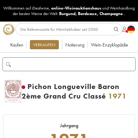
Willkommen auf iDealwine,
online-Weinauktionshaus
und
Weinhandlung
der besten Weine der Welt:
Burgund
,
Bordeaux
,
Champagne
...
Kaufen
Notierung
Wein-Enzyklopädie
VERKAUFEN
Pichon Longueville Baron
2ème Grand Cru Classé
1971
Jahrgang