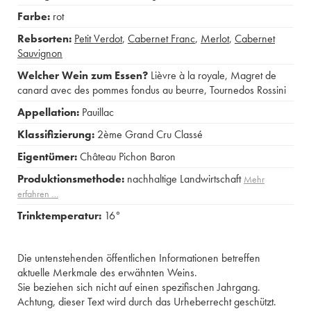
Farbe:
rot
Rebsorten:
Petit Verdot
,
Cabernet Franc
,
Merlot
,
Cabernet
Sauvignon
Welcher Wein zum Essen?
Lièvre à la royale
,
Magret de
canard avec des pommes fondus au beurre
,
Tournedos Rossini
Appellation:
Pauillac
Klassifizierung:
2ème Grand Cru Classé
Eigentümer:
Château Pichon Baron
Produktionsmethode:
nachhaltige Landwirtschaft
Mehr
erfahren …
Trinktemperatur:
16°
Die untenstehenden öffentlichen Informationen betreffen
aktuelle Merkmale des erwähnten Weins.
Sie beziehen sich nicht auf einen spezifischen Jahrgang.
Achtung, dieser Text wird durch das Urheberrecht geschützt.