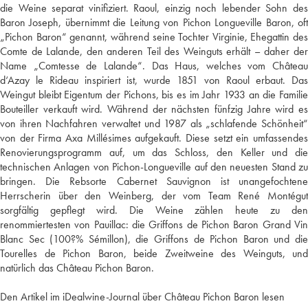
die Weine separat vinifiziert. Raoul, einzig noch lebender Sohn des
Baron Joseph, übernimmt die Leitung von Pichon Longueville Baron, oft
„Pichon Baron“ genannt, während seine Tochter Virginie, Ehegattin des
Comte de Lalande, den anderen Teil des Weinguts erhält – daher der
Name „Comtesse de Lalande“. Das Haus, welches vom Château
d‘Azay le Rideau inspiriert ist, wurde 1851 von Raoul erbaut. Das
Weingut bleibt Eigentum der Pichons, bis es im Jahr 1933 an die Familie
Bouteiller verkauft wird. Während der nächsten fünfzig Jahre wird es
von ihren Nachfahren verwaltet und 1987 als „schlafende Schönheit“
von der Firma Axa Millésimes aufgekauft. Diese setzt ein umfassendes
Renovierungsprogramm auf, um das Schloss, den Keller und die
technischen Anlagen von Pichon-Longueville auf den neuesten Stand zu
bringen. Die Rebsorte Cabernet Sauvignon ist unangefochtene
Herrscherin über den Weinberg, der vom Team René Montégut
sorgfältig gepflegt wird. Die Weine zählen heute zu den
renommiertesten von Pauillac: die Griffons de Pichon Baron Grand Vin
Blanc Sec (100?% Sémillon), die Griffons de Pichon Baron und die
Tourelles de Pichon Baron, beide Zweitweine des Weinguts, und
natürlich das Château Pichon Baron.
Den Artikel im iDealwine-Journal über Château Pichon Baron lesen