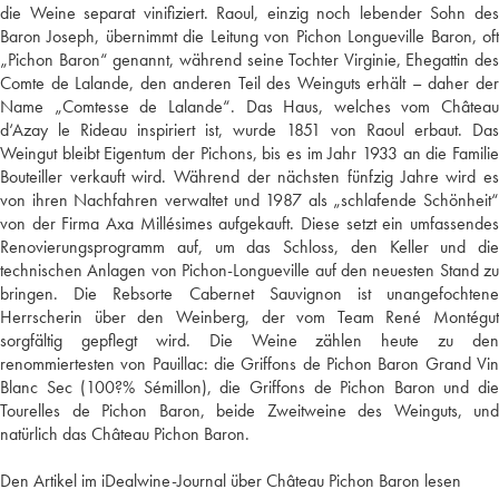
die Weine separat vinifiziert. Raoul, einzig noch lebender Sohn des
Baron Joseph, übernimmt die Leitung von Pichon Longueville Baron, oft
„Pichon Baron“ genannt, während seine Tochter Virginie, Ehegattin des
Comte de Lalande, den anderen Teil des Weinguts erhält – daher der
Name „Comtesse de Lalande“. Das Haus, welches vom Château
d‘Azay le Rideau inspiriert ist, wurde 1851 von Raoul erbaut. Das
Weingut bleibt Eigentum der Pichons, bis es im Jahr 1933 an die Familie
Bouteiller verkauft wird. Während der nächsten fünfzig Jahre wird es
von ihren Nachfahren verwaltet und 1987 als „schlafende Schönheit“
von der Firma Axa Millésimes aufgekauft. Diese setzt ein umfassendes
Renovierungsprogramm auf, um das Schloss, den Keller und die
technischen Anlagen von Pichon-Longueville auf den neuesten Stand zu
bringen. Die Rebsorte Cabernet Sauvignon ist unangefochtene
Herrscherin über den Weinberg, der vom Team René Montégut
sorgfältig gepflegt wird. Die Weine zählen heute zu den
renommiertesten von Pauillac: die Griffons de Pichon Baron Grand Vin
Blanc Sec (100?% Sémillon), die Griffons de Pichon Baron und die
Tourelles de Pichon Baron, beide Zweitweine des Weinguts, und
natürlich das Château Pichon Baron.
Den Artikel im iDealwine-Journal über Château Pichon Baron lesen