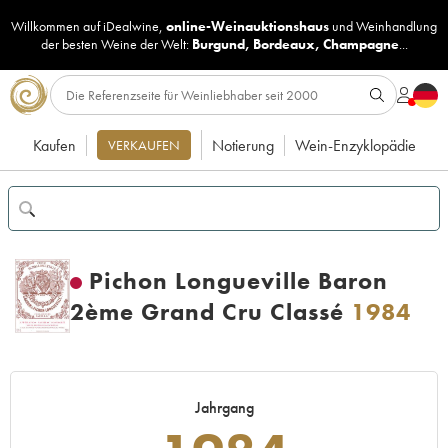
Willkommen auf iDealwine,
online-Weinauktionshaus
und
Weinhandlung
der besten Weine der Welt:
Burgund
,
Bordeaux
,
Champagne
...
Kaufen
Notierung
Wein-Enzyklopädie
VERKAUFEN
Pichon Longueville Baron
2ème Grand Cru Classé
1984
Jahrgang