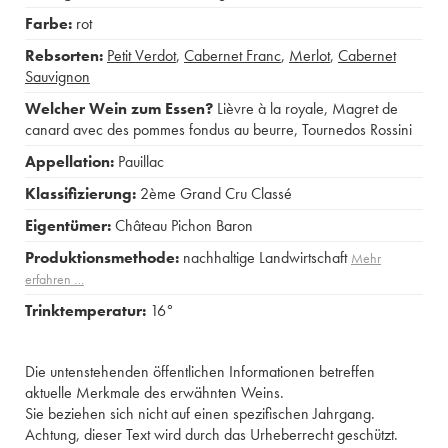
Farbe:
rot
Rebsorten:
Petit Verdot
,
Cabernet Franc
,
Merlot
,
Cabernet
Sauvignon
Welcher Wein zum Essen?
Lièvre à la royale
,
Magret de
canard avec des pommes fondus au beurre
,
Tournedos Rossini
Appellation:
Pauillac
Klassifizierung:
2ème Grand Cru Classé
Eigentümer:
Château Pichon Baron
Produktionsmethode:
nachhaltige Landwirtschaft
Mehr
erfahren …
Trinktemperatur:
16°
Die untenstehenden öffentlichen Informationen betreffen
aktuelle Merkmale des erwähnten Weins.
Sie beziehen sich nicht auf einen spezifischen Jahrgang.
Achtung, dieser Text wird durch das Urheberrecht geschützt.