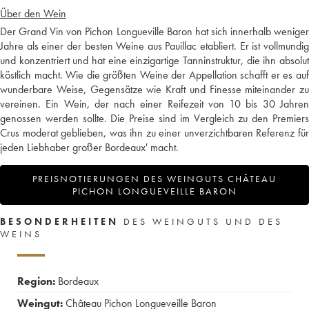
Über den Wein
Der Grand Vin von Pichon Longueville Baron hat sich innerhalb weniger
Jahre als einer der besten Weine aus Pauillac etabliert. Er ist vollmundig
und konzentriert und hat eine einzigartige Tanninstruktur, die ihn absolut
köstlich macht. Wie die größten Weine der Appellation schafft er es auf
wunderbare Weise, Gegensätze wie Kraft und Finesse miteinander zu
vereinen. Ein Wein, der nach einer Reifezeit von 10 bis 30 Jahren
genossen werden sollte. Die Preise sind im Vergleich zu den Premiers
Crus moderat geblieben, was ihn zu einer unverzichtbaren Referenz für
jeden Liebhaber großer Bordeaux' macht.
PREISNOTIERUNGEN DES WEINGUTS CHÂTEAU
PICHON LONGUEVEILLE BARON
BESONDERHEITEN
DES WEINGUTS UND DES
WEINS
Region:
Bordeaux
Weingut:
Château Pichon Longueveille Baron