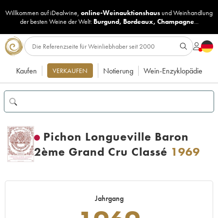
Willkommen auf iDealwine,
online-Weinauktionshaus
und
Weinhandlung
der besten Weine der Welt:
Burgund
,
Bordeaux
,
Champagne
...
Kaufen
Notierung
Wein-Enzyklopädie
VERKAUFEN
Pichon Longueville Baron
2ème Grand Cru Classé
1969
Jahrgang