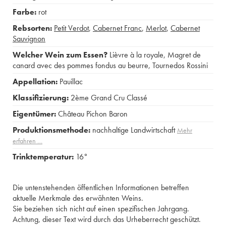
Farbe:
rot
Rebsorten:
Petit Verdot
,
Cabernet Franc
,
Merlot
,
Cabernet
Sauvignon
Welcher Wein zum Essen?
Lièvre à la royale
,
Magret de
canard avec des pommes fondus au beurre
,
Tournedos Rossini
Appellation:
Pauillac
Klassifizierung:
2ème Grand Cru Classé
Eigentümer:
Château Pichon Baron
Produktionsmethode:
nachhaltige Landwirtschaft
Mehr
erfahren …
Trinktemperatur:
16°
Die untenstehenden öffentlichen Informationen betreffen
aktuelle Merkmale des erwähnten Weins.
Sie beziehen sich nicht auf einen spezifischen Jahrgang.
Achtung, dieser Text wird durch das Urheberrecht geschützt.