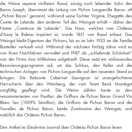
die Weine separat vinifiziert. Raoul, einzig noch lebender Sohn des
Baron Joseph, übernimmt die Leitung von Pichon Longueville Baron, oft
„Pichon Baron“ genannt, während seine Tochter Virginie, Ehegattin des
Comte de Lalande, den anderen Teil des Weinguts erhält – daher der
Name „Comtesse de Lalande“. Das Haus, welches vom Château
d‘Azay le Rideau inspiriert ist, wurde 1851 von Raoul erbaut. Das
Weingut bleibt Eigentum der Pichons, bis es im Jahr 1933 an die Familie
Bouteiller verkauft wird. Während der nächsten fünfzig Jahre wird es
von ihren Nachfahren verwaltet und 1987 als „schlafende Schönheit“
von der Firma Axa Millésimes aufgekauft. Diese setzt ein umfassendes
Renovierungsprogramm auf, um das Schloss, den Keller und die
technischen Anlagen von Pichon-Longueville auf den neuesten Stand zu
bringen. Die Rebsorte Cabernet Sauvignon ist unangefochtene
Herrscherin über den Weinberg, der vom Team René Montégut
sorgfältig gepflegt wird. Die Weine zählen heute zu den
renommiertesten von Pauillac: die Griffons de Pichon Baron Grand Vin
Blanc Sec (100?% Sémillon), die Griffons de Pichon Baron und die
Tourelles de Pichon Baron, beide Zweitweine des Weinguts, und
natürlich das Château Pichon Baron.
Den Artikel im iDealwine-Journal über Château Pichon Baron lesen