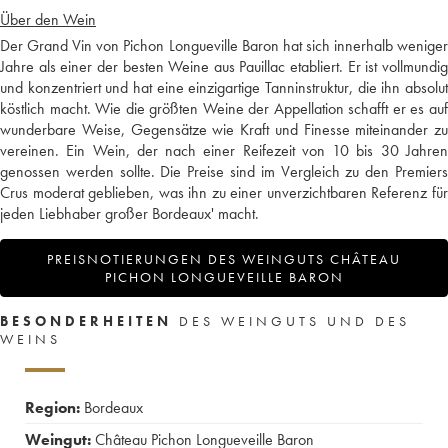
Über den Wein
Der Grand Vin von Pichon Longueville Baron hat sich innerhalb weniger
Jahre als einer der besten Weine aus Pauillac etabliert. Er ist vollmundig
und konzentriert und hat eine einzigartige Tanninstruktur, die ihn absolut
köstlich macht. Wie die größten Weine der Appellation schafft er es auf
wunderbare Weise, Gegensätze wie Kraft und Finesse miteinander zu
vereinen. Ein Wein, der nach einer Reifezeit von 10 bis 30 Jahren
genossen werden sollte. Die Preise sind im Vergleich zu den Premiers
Crus moderat geblieben, was ihn zu einer unverzichtbaren Referenz für
jeden Liebhaber großer Bordeaux' macht.
PREISNOTIERUNGEN DES WEINGUTS CHÂTEAU
PICHON LONGUEVEILLE BARON
BESONDERHEITEN
DES WEINGUTS UND DES
WEINS
Region:
Bordeaux
Weingut:
Château Pichon Longueveille Baron