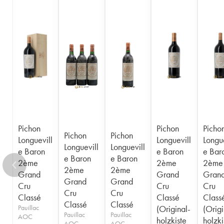
1956
1955
1954
1953
1952
1950
1949
1948
1947
1945
1943
1940
1938
1936
1928
1916
Pichon
Pichon
Picho
Pichon
Pichon
Longuevill
Longuevill
Longue
Longuevill
Longuevill
e Baron
e Baron
e Bar
e Baron
e Baron
2ème
2ème
2ème
2ème
2ème
Grand
Grand
Gran
Grand
Grand
Cru
Cru
Cru
Cru
Cru
Classé
Classé
Class
Classé
Classé
Pauillac
(Original-
(Origi
Pauillac
Pauillac
AOC
holzkiste
holzki
AOC
AOC