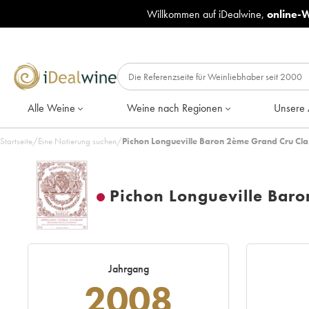
Willkommen auf iDealwine,
online-
Alle Weine
Weine nach Regionen
Unsere 
Startseite
/
Eine Notierung suchen
/
Pichon Longueville Baron 2ème Grand Cru Cla
Pichon Longueville Bar
Jahrgang
2008