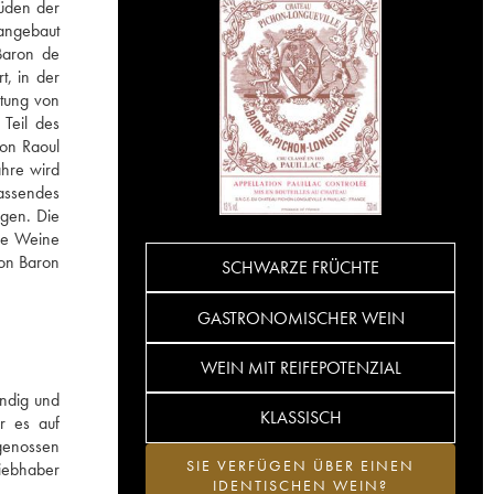
Süden der
 angebaut
 Baron de
t, in der
itung von
Teil des
on Raoul
ahre wird
assendes
ngen. Die
Die Weine
hon Baron
SCHWARZE FRÜCHTE
GASTRONOMISCHER WEIN
WEIN MIT REIFEPOTENZIAL
undig und
KLASSISCH
er es auf
 genossen
SIE VERFÜGEN ÜBER EINEN
Liebhaber
IDENTISCHEN WEIN?