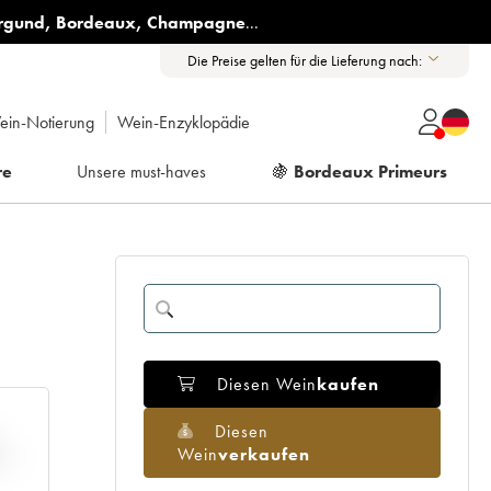
rgund
,
Bordeaux
,
Champagne
...
Die Preise gelten für die Lieferung nach:
ein-Notierung
Wein-Enzyklopädie
re
Unsere must-haves
🍇
Bordeaux Primeurs
Diesen Wein
kaufen
Diesen
Wein
verkaufen
H