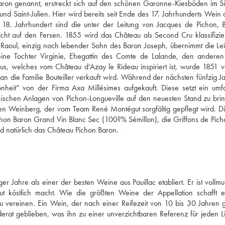
Baron genannt, erstreckt sich auf den schönen Garonne-Kiesböden im 
d Saint-Julien. Hier wird bereits seit Ende des 17. Jahrhunderts Wein
s 18. Jahrhundert sind die unter der Leitung von Jacques de Pichon,
cht auf den Fersen. 1855 wird das Château als Second Cru klassifizier
. Raoul, einzig noch lebender Sohn des Baron Joseph, übernimmt die Le
ine Tochter Virginie, Ehegattin des Comte de Lalande, den anderen 
, welches vom Château d‘Azay le Rideau inspiriert ist, wurde 1851 v
an die Familie Bouteiller verkauft wird. Während der nächsten fünfzig J
heit“ von der Firma Axa Millésimes aufgekauft. Diese setzt ein umf
ischen Anlagen von Pichon-Longueville auf den neuesten Stand zu bri
en Weinberg, der vom Team René Montégut sorgfältig gepflegt wird. 
ichon Baron Grand Vin Blanc Sec (100?% Sémillon), die Griffons de Pic
d natürlich das Château Pichon Baron.
r Jahre als einer der besten Weine aus Pauillac etabliert. Er ist vollm
olut köstlich macht. Wie die größten Weine der Appellation schafft 
 vereinen. Ein Wein, der nach einer Reifezeit von 10 bis 30 Jahren
derat geblieben, was ihn zu einer unverzichtbaren Referenz für jeden 