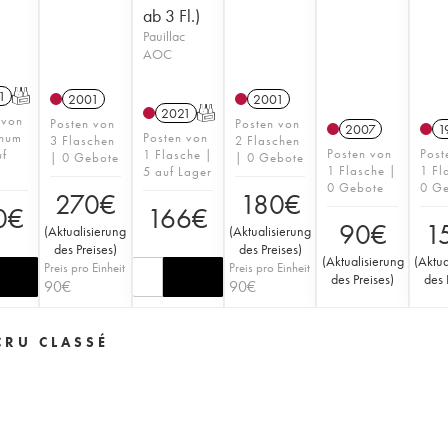
ab 3 Fl.)
)
Pauillac
AOC
1
T
2001
2001
2021
T
 von
Posten von
Posten von
2007
1
num
Posten von
3 Flaschen
2 Flaschen
Posten von
Post
uf
1 Flasche |
| 0 Gebote
| 0 Gebote
1 Flasche |
1 Fl
5 auf Lager
0 Gebote
0 G
270
€
180
€
0
€
166
€
90
€
1
(
Aktualisierung
(
Aktualisierung
des Preises
)
des Preises
)
(
Aktualisierung
(
Aktua
Preis pro Einheit
Preis pro Einheit
des Preises
)
des 
90
€
90
€
CRU CLASSÉ