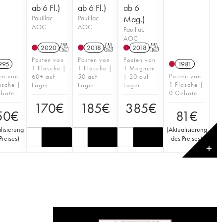
ab 6 Fl.)
ab 6 Fl.)
ab 6
Pauillac
Pauillac
Mag.)
AOC
AOC
Pauillac
AOC
2020
T
2018
T
2018
T
Posten von
Posten von
Posten von
995
1981
1 Flasche |
1 Flasche |
1 Magnum
en von
Posten von
60+ auf
50 auf
| 20 auf
asche |
1 Flasche |
Lager
Lager
Lager
ebote
0 Gebote
170
€
185
€
385
€
50
€
81
€
lisierung
(
Aktualisierung
Preises
)
des Preises
)
✕