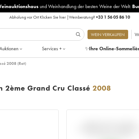
Weinauktionshaus
und
Weinhandlung der besten Weine der Welt:
Bu
Abholung vor Ort
Klicken Sie hier
|
Weinberatung?
+33 1 56 05 86 10
W
WEIN VERKAUFEN
Auktionen
Services +
✨
Ihre Online-Sommeliè
ssé 2008 (Rot)
on 2ème Grand Cru Classé
2008
ABWEICHUNG DIESER
NOTIERUNG IM VERGLEIC
ZUM PRIMEUR-PREIS