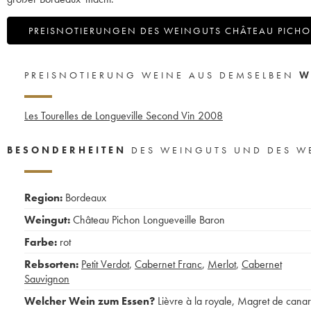
PREISNOTIERUNGEN DES WEINGUTS CHÂTEAU PICH
PREISNOTIERUNG WEINE AUS DEMSELBEN
W
Les Tourelles de Longueville Second Vin
2008
BESONDERHEITEN
DES WEINGUTS UND DES W
Region:
Bordeaux
Weingut:
Château Pichon Longueveille Baron
Farbe:
rot
Rebsorten:
Petit Verdot
,
Cabernet Franc
,
Merlot
,
Cabernet
Sauvignon
Welcher Wein zum Essen?
Lièvre à la royale
,
Magret de cana