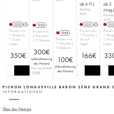
ab 6 Fl.)
ab 3
Pauillac
Mag.
AOC
Pauillac
AOC
2020
T
2021
T
202
1988
Posten von
Posten von
Posten
Posten von
1988
1 Magnum
1 Flasche |
1 Mag
3 Flaschen
Posten von
| 3 auf
14 auf
| 14 a
| 0 Gebote
1 Flasche |
Lager
Lager
Lager
0 Gebote
300
€
350
€
166
€
33
100
€
(
Aktualisierung
des Preises
)
(
Aktualisierung
Preis pro Einheit
des Preises
)
100
€
PICHON LONGUEVILLE BARON 2ÈME GRAND 
INFORMATIONEN
Über das Weingut