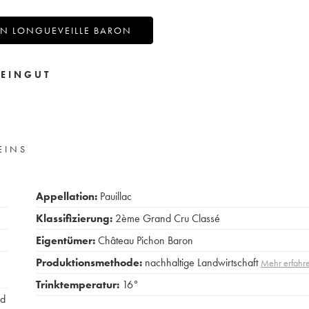
ON LONGUEVEILLE BARON
EINGUT
EINS
Appellation:
Pauillac
Klassifizierung:
2ème Grand Cru Classé
Eigentümer:
Château Pichon Baron
Produktionsmethode:
nachhaltige Landwirtschaft
Mehr erfahr
Trinktemperatur:
16°
rd