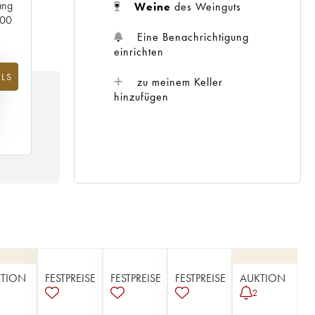
ang
Weine
des Weinguts
000
Eine Benachrichtigung
einrichten
%
LS
zu meinem Keller
G
hinzufügen
IS
7
TION
FESTPREISE
FESTPREISE
FESTPREISE
AUKTION
2