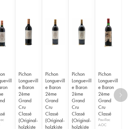
hon
Pichon
Pichon
Pichon
Pichon
uevill
Longuevill
Longuevill
Longuevill
Longuevill
aron
e Baron
e Baron
e Baron
e Baron
me
2ème
2ème
2ème
2ème
nd
Grand
Grand
Grand
Grand
Cru
Cru
Cru
Cru
ssé
Classé
Classé
Classé
Classé
lac
(Original-
(Original-
(Original-
Pauillac
C
AOC
holzkiste
holzkiste
holzkiste