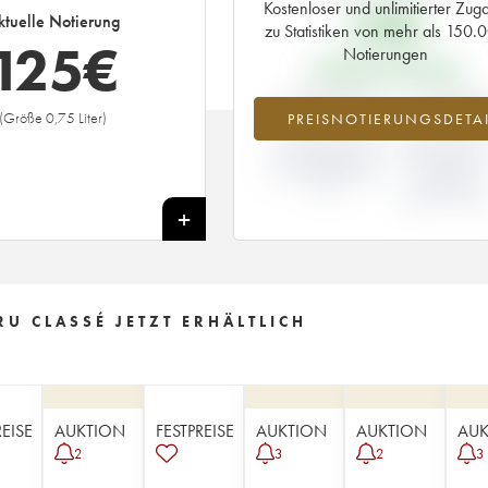
Kostenloser und unlimitierter Zug
59
€
ktuelle Notierung
zu Statistiken von mehr als 150.
125
€
Notierungen
PRIMEUR-PREIS 2008
+112.2%
-11.94
(Größe 0,75 Liter)
PREISNOTIERUNGSDETAI
ABWEICHUNG DER
ABWEICHUN
NOTIERUNG
PRIMEUR-PRE
AKTUELL/PRIMEUR-
NACH
PREIS
JAHRGANG
2008 / 200
+
U CLASSÉ JETZT ERHÄLTLICH
REISE
AUKTION
FESTPREISE
AUKTION
AUKTION
AUK
2
3
2
3