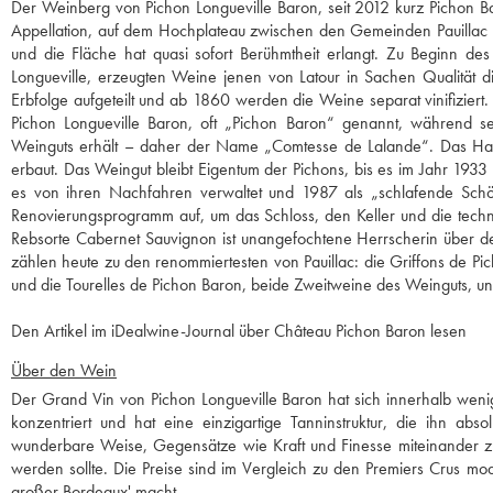
Der Weinberg von Pichon Longueville Baron, seit 2012 kurz Pichon 
Appellation, auf dem Hochplateau zwischen den Gemeinden Pauillac un
und die Fläche hat quasi sofort Berühmtheit erlangt. Zu Beginn de
Longueville, erzeugten Weine jenen von Latour in Sachen Qualität di
Erbfolge aufgeteilt und ab 1860 werden die Weine separat vinifiziert
Pichon Longueville Baron, oft „Pichon Baron“ genannt, während se
Weinguts erhält – daher der Name „Comtesse de Lalande“. Das Haus
erbaut. Das Weingut bleibt Eigentum der Pichons, bis es im Jahr 1933 
es von ihren Nachfahren verwaltet und 1987 als „schlafende Schön
Renovierungsprogramm auf, um das Schloss, den Keller und die techn
Rebsorte Cabernet Sauvignon ist unangefochtene Herrscherin über d
zählen heute zu den renommiertesten von Pauillac: die Griffons de P
und die Tourelles de Pichon Baron, beide Zweitweine des Weinguts, un
Den Artikel im iDealwine-Journal über Château Pichon Baron lesen
Über den Wein
Der Grand Vin von Pichon Longueville Baron hat sich innerhalb wenige
konzentriert und hat eine einzigartige Tanninstruktur, die ihn abs
wunderbare Weise, Gegensätze wie Kraft und Finesse miteinander zu
werden sollte. Die Preise sind im Vergleich zu den Premiers Crus mo
großer Bordeaux' macht.