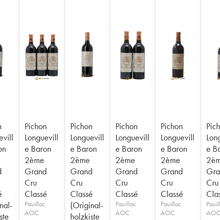
n
Pichon
Pichon
Pichon
Pichon
Pic
vill
Longuevill
Longuevill
Longuevill
Longuevill
Long
on
e Baron
e Baron
e Baron
e Baron
e B
2ème
2ème
2ème
2ème
2è
d
Grand
Grand
Grand
Grand
Gra
Cru
Cru
Cru
Cru
Cru
é
Classé
Classé
Classé
Classé
Cla
nal-
Pauillac
(Original-
Pauillac
Pauillac
Pauil
AOC
AOC
AOC
AO
ste
holzkiste