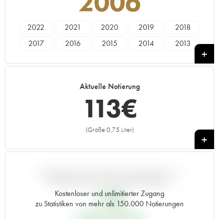
2006
2022
2021
2020
2019
2018
2017
2016
2015
2014
2013
2012
2011
2010
2009
2008
2007
2006
2005
2004
2003
Aktuelle Notierung
2002
2001
2000
1999
1998
113
€
1997
1996
1995
1994
1993
1992
1991
1990
1989
1988
(Größe 0,75 Liter)
+
1987
1986
1985
1984
1983
1982
1981
1980
1979
1978
1977
1976
1975
1974
1973
ABWEICHUNG DIESER NOTIERUNG IM
VERGLEICH ZUM PRIMEUR-PREIS
1972
1971
1970
1969
1967
Kostenloser und unlimitierter Zugang
77
€
zu Statistiken von mehr als 150.000 Notierungen
1966
1965
1964
1963
1962
PRIMEUR-PREIS 2006