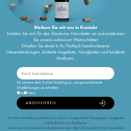
Bleiben Sie mit uns in Kontakt
Melden Sie sich für den iDealwine-Newsletter an und entdecken
Sie unsere exklusiven Weinschätze!
Erhalten Sie direkt in Ihr Postfach handverlesene
Neuentdeckungen, limitierte Angebote, Neuigkeiten und fundierte
Analysen.
Ich stimme dem E-Mail-Tracking zu, um personalisierte
Empfehlungen zu erhalten
Ja
Nein
ABONNIEREN
Mit Ihrer Anmeldung erhalten Sie exklusiv ausgewählte Neuigkeiten, Angebote
und Einblicke von iDealwine.
Sie können sich jederzeit unkompliziert über den Link in jeder E-Mail abmelden.