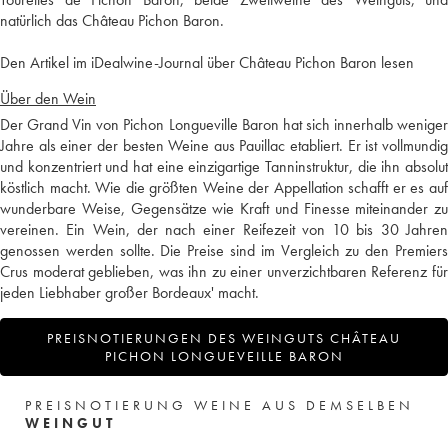
natürlich das Château Pichon Baron.
Den Artikel im iDealwine-Journal über Château Pichon Baron lesen
Über den Wein
Der Grand Vin von Pichon Longueville Baron hat sich innerhalb weniger
Jahre als einer der besten Weine aus Pauillac etabliert. Er ist vollmundig
und konzentriert und hat eine einzigartige Tanninstruktur, die ihn absolut
köstlich macht. Wie die größten Weine der Appellation schafft er es auf
wunderbare Weise, Gegensätze wie Kraft und Finesse miteinander zu
vereinen. Ein Wein, der nach einer Reifezeit von 10 bis 30 Jahren
genossen werden sollte. Die Preise sind im Vergleich zu den Premiers
Crus moderat geblieben, was ihn zu einer unverzichtbaren Referenz für
jeden Liebhaber großer Bordeaux' macht.
PREISNOTIERUNGEN DES WEINGUTS CHÂTEAU
PICHON LONGUEVEILLE BARON
PREISNOTIERUNG WEINE AUS DEMSELBEN
WEINGUT