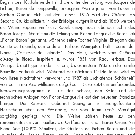
Beginn des 18. Jahrhundert sind die unter der Leitung von Jacques de
Pichon, Baron de Longueville, erzeugten Weine jenen von Latour in
Sachen Qualität dicht auf den Fersen. 1855 wird das Château als
Second Cru klassifiziert, in der Erbfolge aufgeteilt und ab 1860 werden
die Weine separat vinifiziert. Raoul, einzig noch lebender Sohn des
Baron Joseph, übernimmt die Leitung von Pichon Longueville Baron, oft
„Pichon Baron“ genannt, während seine Tochter Virginie, Ehegattin des
Comte de Lalande, den anderen Teil des Weinguts erhält – daher der
Name „Comtesse de Lalande“. Das Haus, welches vom Château
d‘Azay le Rideau inspiriert ist, wurde 1851 von Raoul erbaut. Das
Weingut bleibt Eigentum der Pichons, bis es im Jahr 1933 an die Familie
Bouteiller verkauft wird. Während der nächsten fünfzig Jahre wird es
von ihren Nachfahren verwaltet und 1987 als „schlafende Schönheit“
von der Firma Axa Millésimes aufgekauft. Diese setzt ein umfassendes
Renovierungsprogramm auf, um das Schloss, den Keller und die
technischen Anlagen von Pichon-Longueville auf den neuesten Stand zu
bringen. Die Rebsorte Cabernet Sauvignon ist unangefochtene
Herrscherin über den Weinberg, der vom Team René Montégut
sorgfältig gepflegt wird. Die Weine zählen heute zu den
renommiertesten von Pauillac: die Griffons de Pichon Baron Grand Vin
Blanc Sec (100?% Sémillon), die Griffons de Pichon Baron und die
Tourelles de Pichon Baron, beide Zweitweine des Weinguts, und