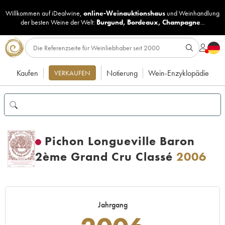
Willkommen auf iDealwine,
online-Weinauktionshaus
und
Weinhandlung
der besten Weine der Welt:
Burgund
,
Bordeaux
,
Champagne
...
Kaufen
Notierung
Wein-Enzyklopädie
VERKAUFEN
Pichon Longueville Baron
2ème Grand Cru Classé
2006
Jahrgang