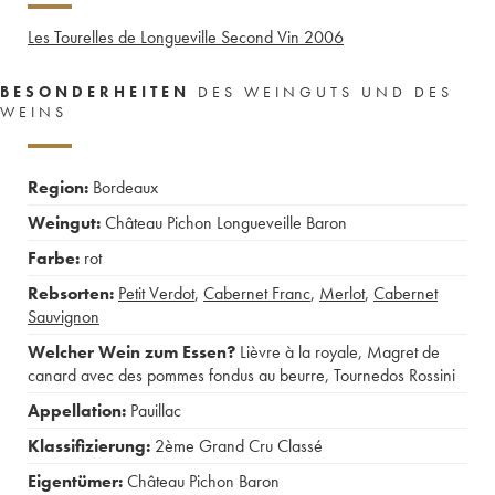
Les Tourelles de Longueville Second Vin
2006
BESONDERHEITEN
DES WEINGUTS UND DES
WEINS
Region:
Bordeaux
Weingut:
Château Pichon Longueveille Baron
Farbe:
rot
Rebsorten:
Petit Verdot
,
Cabernet Franc
,
Merlot
,
Cabernet
Sauvignon
Welcher Wein zum Essen?
Lièvre à la royale
,
Magret de
canard avec des pommes fondus au beurre
,
Tournedos Rossini
Appellation:
Pauillac
Klassifizierung:
2ème Grand Cru Classé
Eigentümer:
Château Pichon Baron