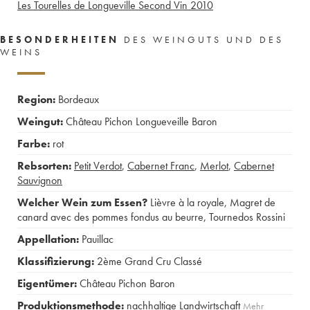
Les Tourelles de Longueville Second Vin
2010
BESONDERHEITEN
DES WEINGUTS UND DES
WEINS
Region:
Bordeaux
Weingut:
Château Pichon Longueveille Baron
Farbe:
rot
Rebsorten:
Petit Verdot
,
Cabernet Franc
,
Merlot
,
Cabernet
Sauvignon
Welcher Wein zum Essen?
Lièvre à la royale
,
Magret de
canard avec des pommes fondus au beurre
,
Tournedos Rossini
Appellation:
Pauillac
Klassifizierung:
2ème Grand Cru Classé
Eigentümer:
Château Pichon Baron
Produktionsmethode:
nachhaltige Landwirtschaft
Mehr