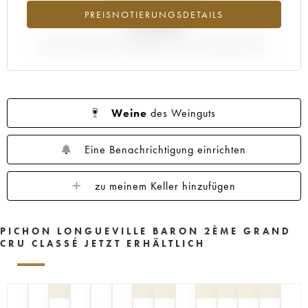
1961
1960
1959
1958
1957
PREISNOTIERUNGSDETAILS
+3.66%
1956
1955
1954
1953
1952
ABWEICHUNG DER NOTIERUNG AKTUELL/PRIMEUR-PREIS
1950
1949
1948
1947
1945
1943
1940
1938
1936
1928
1916
Weine
des Weinguts
Eine Benachrichtigung einrichten
zu meinem Keller hinzufügen
PICHON LONGUEVILLE BARON 2ÈME GRAND
CRU CLASSÉ JETZT ERHÄLTLICH