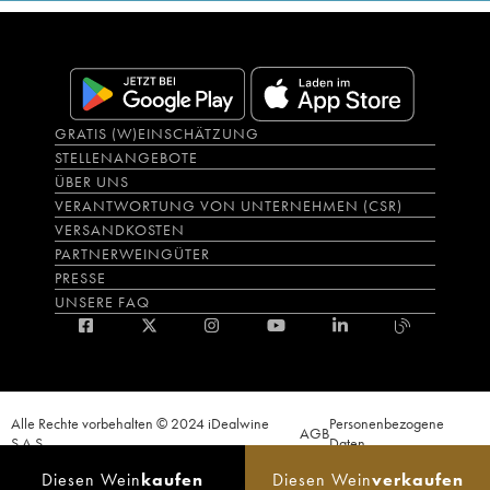
GRATIS (W)EINSCHÄTZUNG
STELLENANGEBOTE
ÜBER UNS
VERANTWORTUNG VON UNTERNEHMEN (CSR)
VERSANDKOSTEN
PARTNERWEINGÜTER
PRESSE
UNSERE FAQ
Alle Rechte vorbehalten © 2024 iDealwine
Personenbezogene
AGB
S.A.S.
Daten
Der Nachweis der Volljährigkeit des Käufers wird zum Zeitpunkt des Online-
Diesen Wein
kaufen
Diesen Wein
verkaufen
Verkaufs verlangt. CODE DE LA SANTÉ PUBLIQUE, ART.L.3342-1 et L.3353-3