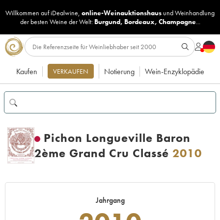
Willkommen auf iDealwine,
online-Weinauktionshaus
und
Weinhandlung
der besten Weine der Welt:
Burgund
,
Bordeaux
,
Champagne
...
Kaufen
Notierung
Wein-Enzyklopädie
VERKAUFEN
Pichon Longueville Baron
2ème Grand Cru Classé
2010
Jahrgang