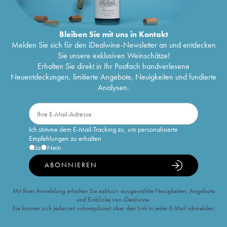
Bleiben Sie mit uns in Kontakt
Melden Sie sich für den iDealwine-Newsletter an und entdecken
Sie unsere exklusiven Weinschätze!
Erhalten Sie direkt in Ihr Postfach handverlesene
Neuentdeckungen, limitierte Angebote, Neuigkeiten und fundierte
Analysen.
Ich stimme dem E-Mail-Tracking zu, um personalisierte
Empfehlungen zu erhalten
Ja
Nein
ABONNIEREN
Mit Ihrer Anmeldung erhalten Sie exklusiv ausgewählte Neuigkeiten, Angebote
und Einblicke von iDealwine.
Sie können sich jederzeit unkompliziert über den Link in jeder E-Mail abmelden.