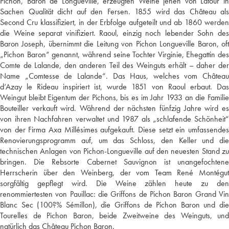
Pichon, Baron de Longueville, erzeugten Weine jenen von Latour in
Sachen Qualität dicht auf den Fersen. 1855 wird das Château als
Second Cru klassifiziert, in der Erbfolge aufgeteilt und ab 1860 werden
die Weine separat vinifiziert. Raoul, einzig noch lebender Sohn des
Baron Joseph, übernimmt die Leitung von Pichon Longueville Baron, oft
„Pichon Baron“ genannt, während seine Tochter Virginie, Ehegattin des
Comte de Lalande, den anderen Teil des Weinguts erhält – daher der
Name „Comtesse de Lalande“. Das Haus, welches vom Château
d‘Azay le Rideau inspiriert ist, wurde 1851 von Raoul erbaut. Das
Weingut bleibt Eigentum der Pichons, bis es im Jahr 1933 an die Familie
Bouteiller verkauft wird. Während der nächsten fünfzig Jahre wird es
von ihren Nachfahren verwaltet und 1987 als „schlafende Schönheit“
von der Firma Axa Millésimes aufgekauft. Diese setzt ein umfassendes
Renovierungsprogramm auf, um das Schloss, den Keller und die
technischen Anlagen von Pichon-Longueville auf den neuesten Stand zu
bringen. Die Rebsorte Cabernet Sauvignon ist unangefochtene
Herrscherin über den Weinberg, der vom Team René Montégut
sorgfältig gepflegt wird. Die Weine zählen heute zu den
renommiertesten von Pauillac: die Griffons de Pichon Baron Grand Vin
Blanc Sec (100?% Sémillon), die Griffons de Pichon Baron und die
Tourelles de Pichon Baron, beide Zweitweine des Weinguts, und
natürlich das Château Pichon Baron.