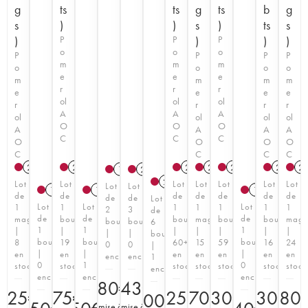
g
ts
ts
g
ts
b
g
s
)
)
s
)
ts
s
)
P
P
)
P
)
)
o
o
o
P
P
P
P
m
m
m
o
o
o
o
e
e
e
m
m
m
m
r
r
r
e
e
e
e
ol
ol
ol
r
r
r
r
A
A
A
ol
ol
ol
ol
O
O
O
A
A
A
A
C
C
C
O
O
O
O
C
C
C
C
2011
T
2016
T
2020
2019
T
2021
T
T
2002
2
1988
2011
2008
T
Lot
Lot
Lot
Lot
Lot
Lot
Lot
Lot
Lot
1985
1987
1989
de
de
de
de
de
de
de
de
de
Lot
Lot
Lot
Lot
1
1
1
1
1
1
1
2
3
de
de
de
de
magnum
bouteille
bouteille
magnum
bouteille
bouteille
mag
bouteilles
bouteilles
6
1
1
1
|
|
|
|
|
|
|
|
|
bouteilles
bouteille
bouteille
bouteille
8
19
60+
15
59
16
24
0
0
|
|
|
|
en
en
en
en
en
en
en
enchère
enchère
1
0
1
0
stock
stock
stock
stock
stock
stock
stock
enchère
enchère
enchère
enchère
180
243
€
€
525
€
275
€
225
370
€
230
€
€
230
480
€
600
€
(
mise à
(
mise à