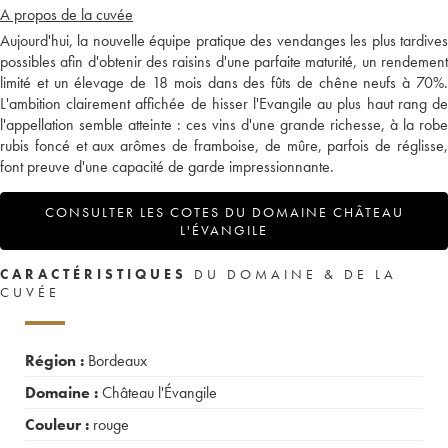
A propos de la cuvée
Aujourd'hui, la nouvelle équipe pratique des vendanges les plus tardives
possibles afin d'obtenir des raisins d'une parfaite maturité, un rendement
limité et un élevage de 18 mois dans des fûts de chêne neufs à 70%.
L'ambition clairement affichée de hisser l'Evangile au plus haut rang de
l'appellation semble atteinte : ces vins d'une grande richesse, à la robe
rubis foncé et aux arômes de framboise, de mûre, parfois de réglisse,
font preuve d'une capacité de garde impressionnante.
CONSULTER LES COTES DU DOMAINE CHÂTEAU
L'ÉVANGILE
CARACTÉRISTIQUES
DU DOMAINE & DE LA
CUVÉE
Région :
Bordeaux
Domaine :
Château l'Évangile
Couleur :
rouge