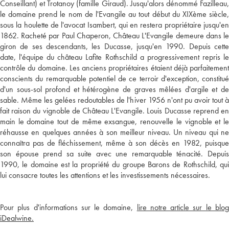
Conseillant) et Trotanoy (famille Giraud). Jusqu'alors dénommé Fazilleau,
le domaine prend le nom de l'Evangile au tout début du XIXème siècle,
sous la houlette de l'avocat Isambert, qui en restera propriétaire jusqu'en
1862. Racheté par Paul Chaperon, Château L'Evangile demeure dans le
giron de ses descendants, les Ducasse, jusqu'en 1990. Depuis cette
date, l'équipe du château Lafite Rothschild a progressivement repris le
contrôle du domaine. Les anciens propriétaires étaient déjà parfaitement
conscients du remarquable potentiel de ce terroir d'exception, constitué
d'un sous-sol profond et hétérogène de graves mêlées d'argile et de
sable. Même les gelées redoutables de l'hiver 1956 n'ont pu avoir tout à
fait raison du vignoble de Château L'Evangile. Louis Ducasse reprend en
main le domaine tout de même exsangue, renouvelle le vignoble et le
réhausse en quelques années à son meilleur niveau. Un niveau qui ne
connaîtra pas de fléchissement, même à son décès en 1982, puisque
son épouse prend sa suite avec une remarquable ténacité. Depuis
1990, le domaine est la propriété du groupe Barons de Rothschild, qui
lui consacre toutes les attentions et les investissements nécessaires.
Pour plus d'informations sur le domaine,
lire notre article sur le blo
iDealwine.