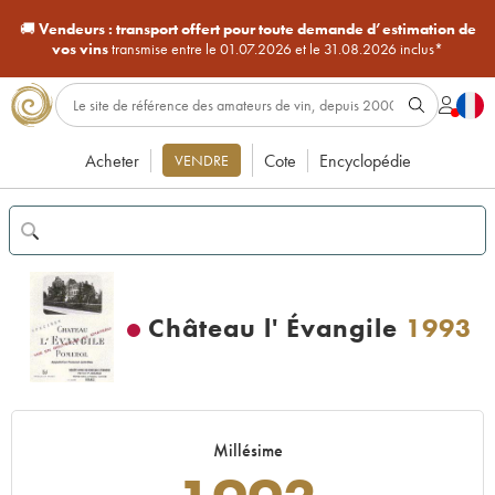
🚚
Vendeurs :
transport offert pour toute demande d’estimation de
vos vins
transmise entre le 01.07.2026 et le 31.08.2026 inclus*
Acheter
Cote
Encyclopédie
VENDRE
Château l' Évangile
1993
Millésime