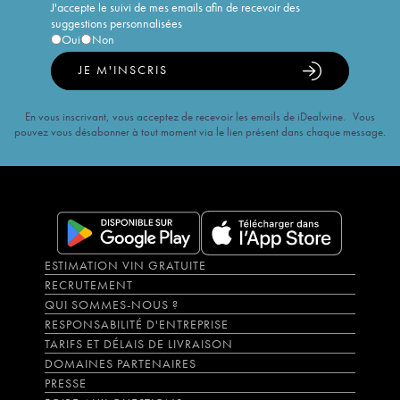
J'accepte le suivi de mes emails afin de recevoir des
suggestions personnalisées
Oui
Non
JE M'INSCRIS
En vous inscrivant, vous acceptez de recevoir les emails de iDealwine. Vous
pouvez vous désabonner à tout moment via le lien présent dans chaque message.
ESTIMATION VIN GRATUITE
RECRUTEMENT
QUI SOMMES-NOUS ?
RESPONSABILITÉ D'ENTREPRISE
TARIFS ET DÉLAIS DE LIVRAISON
DOMAINES PARTENAIRES
PRESSE