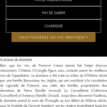
VIN DE GARDE
CLASSIQUE
VOUS POSSÉDEZ UN VIN IDENTIQUE ?
A propos du domaine
Bien que les vins de Pomerol n'aient jamais fait l'objet d'aucun
classement, Château L'Evangile figure sans conteste parmi les meilleurs
vins de l'appellation. Le domaine a été créé au milieu du XVIIIème siècle
par une famille libournaise, les Léglise, qui ont contribué à la constitution
du vignoble de Pomerol, aux côtés des familles propriétaires des
domaines de Petrus (famille Arnaud), La Conseillante (Catherine
Conseillant) et Trotanoy (famille Giraud). Jusqu'alors dénommé Fazilleau,
le domaine prend le nom de l'Evangile au tout début du XIXème siècle,
sous la houlette de l'avocat Isambert, qui en restera propriétaire jusqu'en