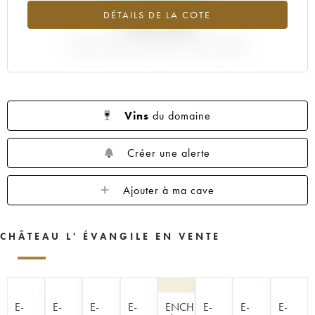
1960
1959
1957
1955
1953
DÉTAILS DE LA COTE
+193.44%
1952
1950
1949
1948
1947
1945
VARIATION COTE ACTUELLE / PRIX PRIMEUR
1943
1933
1928
1927
1925
Vins
du domaine
Créer une alerte
Ajouter à ma cave
CHÂTEAU L' ÉVANGILE EN VENTE
E-
E-
E-
E-
ENCHÈRE
E-
E-
E-