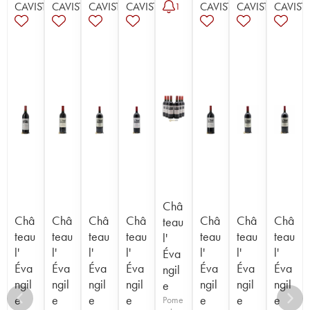
CAVISTE
CAVISTE
CAVISTE
CAVISTE
CAVISTE
CAVISTE
CAVIST
1
Châ
Châ
Châ
Châ
Châ
Châ
Châ
Châ
teau
teau
teau
teau
teau
teau
teau
teau
l'
l'
l'
l'
l'
l'
l'
l'
Éva
Éva
Éva
Éva
Éva
Éva
Éva
Éva
ngil
ngil
ngil
ngil
ngil
ngil
ngil
ngil
e
e
e
e
e
e
e
e
Pome