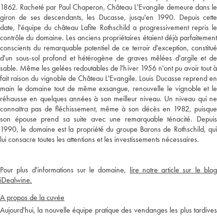
1862. Racheté par Paul Chaperon, Château L'Evangile demeure dans le
giron de ses descendants, les Ducasse, jusqu'en 1990. Depuis cette
date, l'équipe du château Lafite Rothschild a progressivement repris le
contrôle du domaine. Les anciens propriétaires étaient déjà parfaitement
conscients du remarquable potentiel de ce terroir d'exception, constitué
d'un sous-sol profond et hétérogène de graves mêlées d'argile et de
sable. Même les gelées redoutables de l'hiver 1956 n'ont pu avoir tout à
fait raison du vignoble de Château L'Evangile. Louis Ducasse reprend en
main le domaine tout de même exsangue, renouvelle le vignoble et le
réhausse en quelques années à son meilleur niveau. Un niveau qui ne
connaîtra pas de fléchissement, même à son décès en 1982, puisque
son épouse prend sa suite avec une remarquable ténacité. Depuis
1990, le domaine est la propriété du groupe Barons de Rothschild, qui
lui consacre toutes les attentions et les investissements nécessaires.
Pour plus d'informations sur le domaine,
lire notre article sur le blo
iDealwine.
A propos de la cuvée
Aujourd'hui, la nouvelle équipe pratique des vendanges les plus tardives