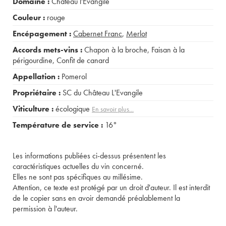
Domaine :
Château l'Évangile
Couleur :
rouge
Encépagement :
Cabernet Franc
,
Merlot
Accords mets-vins :
Chapon à la broche
,
Faisan à la
périgourdine
,
Confit de canard
Appellation :
Pomerol
Propriétaire :
SC du Château L'Evangile
Viticulture :
écologique
En savoir plus...
Température de service :
16°
Les informations publiées ci-dessus présentent les
caractéristiques actuelles du vin concerné.
Elles ne sont pas spécifiques au millésime.
Attention, ce texte est protégé par un droit d'auteur. Il est interdit
de le copier sans en avoir demandé préalablement la
permission à l'auteur.