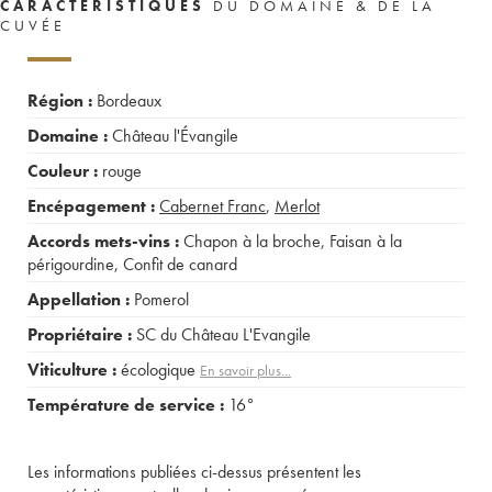
CARACTÉRISTIQUES
DU DOMAINE & DE LA
CUVÉE
Région :
Bordeaux
Domaine :
Château l'Évangile
Couleur :
rouge
Encépagement :
Cabernet Franc
,
Merlot
Accords mets-vins :
Chapon à la broche
,
Faisan à la
périgourdine
,
Confit de canard
Appellation :
Pomerol
Propriétaire :
SC du Château L'Evangile
Viticulture :
écologique
En savoir plus...
Température de service :
16°
Les informations publiées ci-dessus présentent les