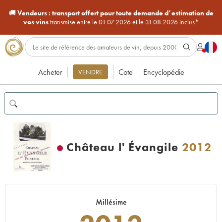
🚚
Vendeurs :
transport offert pour toute demande d’estimation de
vos vins
transmise entre le 01.07.2026 et le 31.08.2026 inclus*
Acheter
Cote
Encyclopédie
VENDRE
Château l' Évangile
2012
Millésime