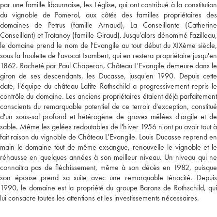
par une famille libournaise, les Léglise, qui ont contribué à la constitution
du vignoble de Pomerol, aux côtés des familles propriétaires des
domaines de Petrus (famille Arnaud), La Conseillante (Catherine
Conseillant) et Trotanoy (famille Giraud). Jusqu'alors dénommé Fazilleau,
le domaine prend le nom de l'Evangile au tout début du XIXème siècle,
sous la houlette de l'avocat Isambert, qui en restera propriétaire jusqu'en
1862. Racheté par Paul Chaperon, Château L'Evangile demeure dans le
giron de ses descendants, les Ducasse, jusqu'en 1990. Depuis cette
date, l'équipe du château Lafite Rothschild a progressivement repris le
contrôle du domaine. Les anciens propriétaires étaient déjà parfaitement
conscients du remarquable potentiel de ce terroir d'exception, constitué
d'un sous-sol profond et hétérogène de graves mêlées d'argile et de
sable. Même les gelées redoutables de l'hiver 1956 n'ont pu avoir tout à
fait raison du vignoble de Château L'Evangile. Louis Ducasse reprend en
main le domaine tout de même exsangue, renouvelle le vignoble et le
réhausse en quelques années à son meilleur niveau. Un niveau qui ne
connaîtra pas de fléchissement, même à son décès en 1982, puisque
son épouse prend sa suite avec une remarquable ténacité. Depuis
1990, le domaine est la propriété du groupe Barons de Rothschild, qui
lui consacre toutes les attentions et les investissements nécessaires.