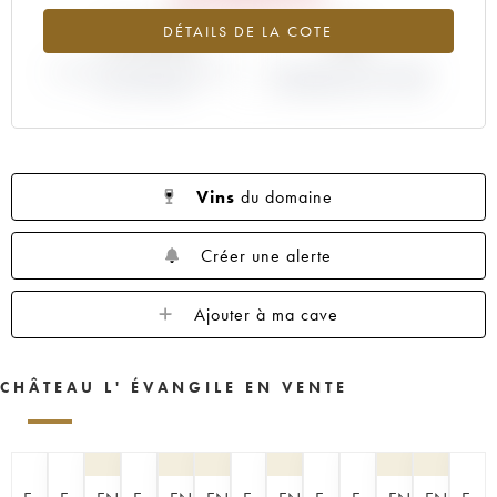
1960
1959
1957
1955
1953
-12.32%
0%
DÉTAILS DE LA COTE
1952
1950
1949
1948
1947
VARIATION COTE ACTUELLE /
1945
1943
1933
VARIATION PRIX PRIMEUR
1928
1927
PRIX PRIMEUR
MILLÉSIME 2012 / 2011
1925
Vins
du domaine
Créer une alerte
Ajouter à ma cave
CHÂTEAU L' ÉVANGILE EN VENTE