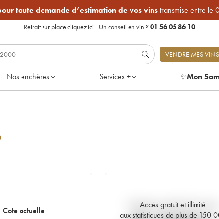
 pour toute demande d’estimation de vos vins
transmise entre le 
Retrait sur place
cliquez ici
|
Un conseil en vin ?
01 56 05 86 10
VENDRE MES VINS
Nos enchères
Services +
✨
Mon Som
9
Accès gratuit et illimité
Tendance actuelle de la cote
Cote actuelle
aux statistiques de plus de 150 