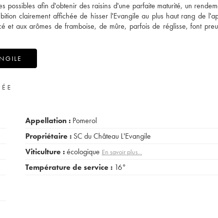
s possibles afin d'obtenir des raisins d'une parfaite maturité, un rendeme
ion clairement affichée de hisser l'Evangile au plus haut rang de l'ap
ncé et aux arômes de framboise, de mûre, parfois de réglisse, font pre
NGILE
VÉE
Appellation :
Pomerol
Propriétaire :
SC du Château L'Evangile
Viticulture :
écologique
En savoir plus...
Température de service :
16°