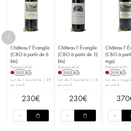
1952
1950
1949
1948
1947
1945
1943
1933
1928
1927
1925
Château l' Évangile
Château l' Évangile
Château l' É
(CBO à partir de 6
(CBO à partir de 12
(CBO à parti
bts)
bts)
mgs)
Pomerol AOC
Pomerol AOC
Pomerol AOC
2021
T
2002
T
2019
T
Lot de 1 bouteille | 59
Lot de 1 bouteille | 16
Lot de 1 magn
en stock
en stock
en stock
230
€
230
€
370