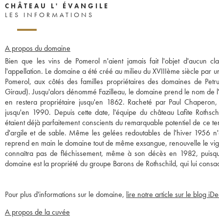
CHÂTEAU L' ÉVANGILE
LES INFORMATIONS
A propos du domaine
Bien que les vins de Pomerol n'aient jamais fait l'objet d'aucun cl
l'appellation. Le domaine a été créé au milieu du XVIIIème siècle par une
Pomerol, aux côtés des familles propriétaires des domaines de Petrus
Giraud). Jusqu'alors dénommé Fazilleau, le domaine prend le nom de l'E
en restera propriétaire jusqu'en 1862. Racheté par Paul Chaperon
jusqu'en 1990. Depuis cette date, l'équipe du château Lafite Rothsch
étaient déjà parfaitement conscients du remarquable potentiel de ce te
d'argile et de sable. Même les gelées redoutables de l'hiver 1956 n'
reprend en main le domaine tout de même exsangue, renouvelle le vign
connaîtra pas de fléchissement, même à son décès en 1982, puisqu
domaine est la propriété du groupe Barons de Rothschild, qui lui consacr
Pour plus d'informations sur le domaine,
lire notre article sur le blog iD
A propos de la cuvée