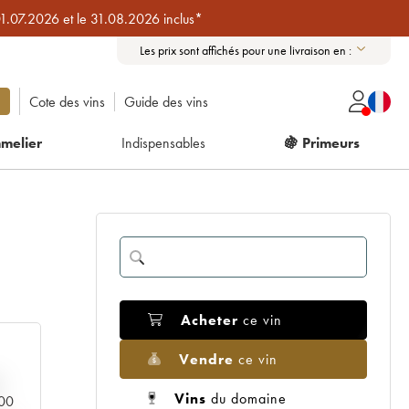
01.07.2026 et le 31.08.2026 inclus*
Les prix sont affichés pour une livraison en :
Cote des vins
Guide des vins
melier
Indispensables
🍇 Primeurs
Acheter
ce vin
Vendre
ce vin
Vins
du domaine
000