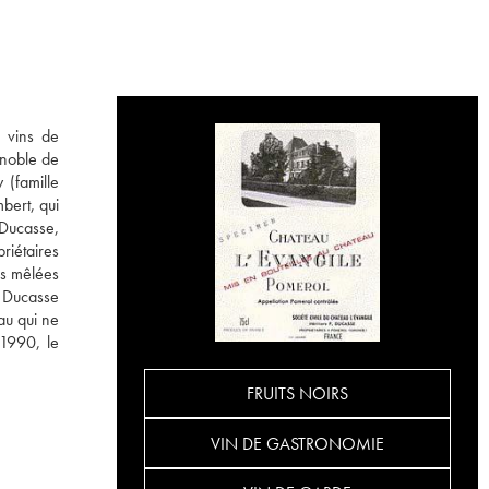
s vins de
ignoble de
 (famille
bert, qui
Ducasse,
riétaires
es mêlées
s Ducasse
au qui ne
1990, le
FRUITS NOIRS
VIN DE GASTRONOMIE