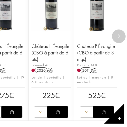
 l' Évangile
Château l' Évangile
Château l' Évangile
partir de 6
(CBO à partir de 6
(CBO à partir de 3
bts)
mgs)
 AOC
Pomerol AOC
Pomerol AOC
T
2020
T
2011
T
 bouteille | 19
Lot de 1 bouteille |
Lot de 1 magnum | 8
60+ en stock
en stock
275
€
225
€
525
€
✕