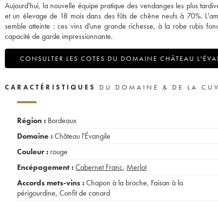
Aujourd'hui, la nouvelle équipe pratique des vendanges les plus tardive
et un élevage de 18 mois dans des fûts de chêne neufs à 70%. L'ambit
semble atteinte : ces vins d'une grande richesse, à la robe rubis fo
capacité de garde impressionnante.
CONSULTER LES COTES DU DOMAINE CHÂTEAU L'ÉVA
CARACTÉRISTIQUES
DU DOMAINE & DE LA CU
Région :
Bordeaux
Domaine :
Château l'Évangile
Couleur :
rouge
Encépagement :
Cabernet Franc
,
Merlot
Accords mets-vins :
Chapon à la broche
,
Faisan à la
périgourdine
,
Confit de canard