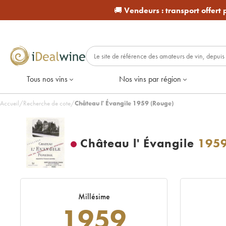
🚚
Vendeurs :
transport offert
Tous nos vins
Nos vins par région
Accueil
/
Recherche de cote
/
Château l' Évangile 1959 (Rouge)
Château l' Évangile
195
Millésime
1959