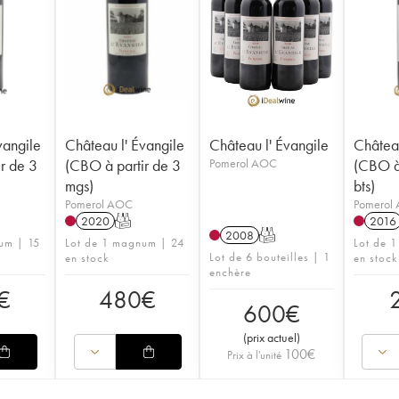
vangile
Château l' Évangile
Château l' Évangile
Château
r de 3
(CBO à partir de 3
Pomerol AOC
(CBO à 
mgs)
bts)
Pomerol AOC
Pomerol
2020
T
2016
2008
T
um | 15
Lot de 1 magnum | 24
Lot de 1
Lot de 6 bouteilles | 1
en stock
en stock
enchère
€
480
€
600
€
(
prix actuel
)
100
€
Prix à l'unité