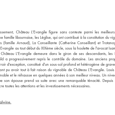
assement, Château L'Evangile figure sans conteste parmi les meilleur
 famille libournaise, les Léglise, qui ont contribué à la constitution du v
 (famille Arnaud), La Conseillante (Catherine Conseillant) et Trotanoy
vangile au tout début du XIXème siècle, sous la houlette de l'avocat Isam
, Château L'Evangile demeure dans le giron de ses descendants, les 
ild a progressivement repris le contrôle du domaine. Les anciens prop
rroir d'exception, constitué d'un sous-sol profond et hétérogène de grav
ont pu avoir tout à fait raison du vignoble de Château L'Evangile. Loui
oble et le réhausse en quelques années à son meilleur niveau. Un nive
e son épouse prend sa suite avec une remarquable ténacité. Depuis 
e toutes les attentions et les investissements nécessaires.
ealwine.