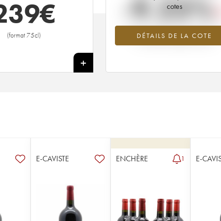
-9.23%
239
€
cotes
Tendance à la baisse du millésime 1
(format 75cl)
DÉTAILS DE LA COTE
en 2026 par rapport à 2025
+
E-CAVISTE
ENCHÈRE
E-CAVI
1