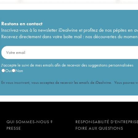
Restons en
contact
Inscrivez-vous à la newsletter iDealwine et profitez de nos pépites en a
Recevez directement dans votre boîte mail : nos découvertes du moment, 
J'accepte le suivi de mes emails afin de recevoir des suggestions personnalisées
Oui
Non
En vous inscrivant, vous acceptez de recevoir les emails de iDealwine. Vous pouvez 
QUI SOMMES-NOUS ?
RESPONSABILITÉ D'ENTREPRIS
PRESSE
FOIRE AUX QUESTIONS