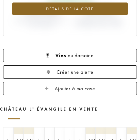
1960
1959
1957
1955
1953
+335.48%
+39.39%
DÉTAILS DE LA COTE
1952
1950
1949
1948
1947
VARIATION COTE ACTUELLE /
1945
1943
1933
VARIATION PRIX PRIMEUR
1928
1927
PRIX PRIMEUR
MILLÉSIME 1985 / 1984
1925
Vins
du domaine
Créer une alerte
Ajouter à ma cave
CHÂTEAU L' ÉVANGILE EN VENTE