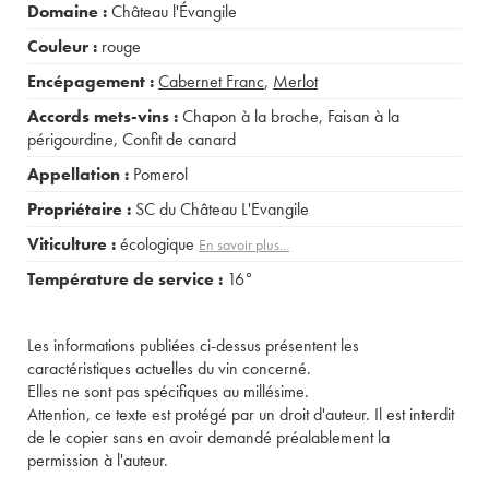
Domaine :
Château l'Évangile
Couleur :
rouge
Encépagement :
Cabernet Franc
,
Merlot
Accords mets-vins :
Chapon à la broche
,
Faisan à la
périgourdine
,
Confit de canard
Appellation :
Pomerol
Propriétaire :
SC du Château L'Evangile
Viticulture :
écologique
En savoir plus...
Température de service :
16°
Les informations publiées ci-dessus présentent les
caractéristiques actuelles du vin concerné.
Elles ne sont pas spécifiques au millésime.
Attention, ce texte est protégé par un droit d'auteur. Il est interdit
de le copier sans en avoir demandé préalablement la
permission à l'auteur.