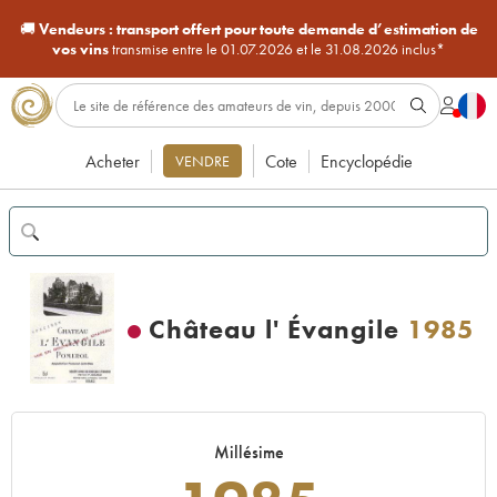
🚚
Vendeurs :
transport offert pour toute demande d’estimation de
vos vins
transmise entre le 01.07.2026 et le 31.08.2026 inclus*
Acheter
Cote
Encyclopédie
VENDRE
Château l' Évangile
1985
Millésime