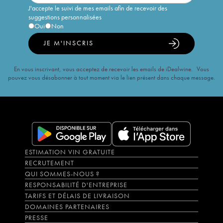
J'accepte le suivi de mes emails afin de recevoir des
suggestions personnalisées
Oui
Non
JE M'INSCRIS
En vous inscrivant, vous acceptez de recevoir les emails de iDealwine. Vous
pouvez vous désabonner à tout moment via le lien présent dans chaque message.
ESTIMATION VIN GRATUITE
RECRUTEMENT
QUI SOMMES-NOUS ?
RESPONSABILITÉ D'ENTREPRISE
TARIFS ET DÉLAIS DE LIVRAISON
DOMAINES PARTENAIRES
PRESSE