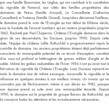
par une famille libournaise, les Léglise, qui ont contribué à la constitution
du vignoble de Pomerol, aux côtés des familles propriétaires des
domaines de Petrus (famille Arnaud), La Conseillante (Catherine
Conseillant) et Trotanoy (famille Giraud). Jusqu'alors dénommé Fazilleau,
le domaine prend le nom de l'Evangile au tout début du XIXème siècle,
sous la houlette de l'avocat Isambert, qui en restera propriétaire jusqu'en
1862. Racheté par Paul Chaperon, Château L'Evangile demeure dans le
giron de ses descendants, les Ducasse, jusqu'en 1990. Depuis cette
date, l'équipe du château Lafite Rothschild a progressivement repris le
contrôle du domaine. Les anciens propriétaires étaient déjà parfaitement
conscients du remarquable potentiel de ce terroir d'exception, constitué
d'un sous-sol profond et hétérogène de graves mêlées d'argile et de
sable. Même les gelées redoutables de l'hiver 1956 n'ont pu avoir tout à
fait raison du vignoble de Château L'Evangile. Louis Ducasse reprend en
main le domaine tout de même exsangue, renouvelle le vignoble et le
réhausse en quelques années à son meilleur niveau. Un niveau qui ne
connaîtra pas de fléchissement, même à son décès en 1982, puisque
son épouse prend sa suite avec une remarquable ténacité. Depuis
1990, le domaine est la propriété du groupe Barons de Rothschild, qui
lui consacre toutes les attentions et les investissements nécessaires.