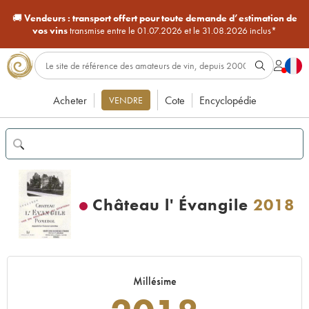
🚚
Vendeurs :
transport offert pour toute demande d’estimation de
vos vins
transmise entre le 01.07.2026 et le 31.08.2026 inclus*
Acheter
Cote
Encyclopédie
VENDRE
Château l' Évangile
2018
Millésime