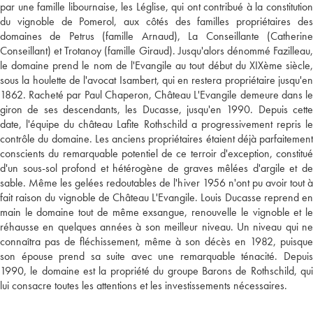
par une famille libournaise, les Léglise, qui ont contribué à la constitution
du vignoble de Pomerol, aux côtés des familles propriétaires des
domaines de Petrus (famille Arnaud), La Conseillante (Catherine
Conseillant) et Trotanoy (famille Giraud). Jusqu'alors dénommé Fazilleau,
le domaine prend le nom de l'Evangile au tout début du XIXème siècle,
sous la houlette de l'avocat Isambert, qui en restera propriétaire jusqu'en
1862. Racheté par Paul Chaperon, Château L'Evangile demeure dans le
giron de ses descendants, les Ducasse, jusqu'en 1990. Depuis cette
date, l'équipe du château Lafite Rothschild a progressivement repris le
contrôle du domaine. Les anciens propriétaires étaient déjà parfaitement
conscients du remarquable potentiel de ce terroir d'exception, constitué
d'un sous-sol profond et hétérogène de graves mêlées d'argile et de
sable. Même les gelées redoutables de l'hiver 1956 n'ont pu avoir tout à
fait raison du vignoble de Château L'Evangile. Louis Ducasse reprend en
main le domaine tout de même exsangue, renouvelle le vignoble et le
réhausse en quelques années à son meilleur niveau. Un niveau qui ne
connaîtra pas de fléchissement, même à son décès en 1982, puisque
son épouse prend sa suite avec une remarquable ténacité. Depuis
1990, le domaine est la propriété du groupe Barons de Rothschild, qui
lui consacre toutes les attentions et les investissements nécessaires.