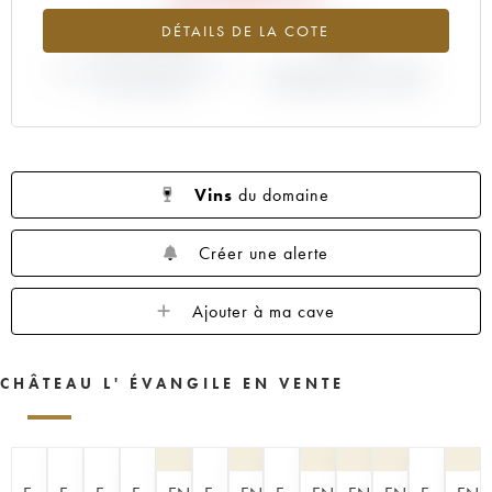
1960
1959
1957
1955
1953
-27.19%
0%
DÉTAILS DE LA COTE
1952
1950
1949
1948
1947
VARIATION COTE ACTUELLE /
1945
1943
1933
VARIATION PRIX PRIMEUR
1928
1927
PRIX PRIMEUR
MILLÉSIME 2018 / 2017
1925
Vins
du domaine
Créer une alerte
Ajouter à ma cave
CHÂTEAU L' ÉVANGILE EN VENTE