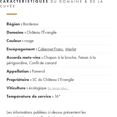
CARACTÉRISTIQUES
DU DOMAINE & DE LA
CUVÉE
Région :
Bordeaux
Domaine :
Château l'Évangile
Couleur :
rouge
Encépagement :
Cabernet Franc
,
Merlot
Accords mets-vins :
Chapon à la broche
,
Faisan à la
périgourdine
,
Confit de canard
Appellation :
Pomerol
Propriétaire :
SC du Château L'Evangile
Viticulture :
écologique
En savoir plus...
Température de service :
16°
Les informations publiées ci-dessus présentent les