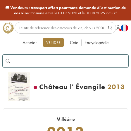
🚚
Vendeurs :
transport offert pour toute demande d’estimation de
vos vins
transmise entre le 01.07.2026 et le 31.08.2026 inclus*
Acheter
Cote
Encyclopédie
VENDRE
Château l' Évangile
2013
Millésime