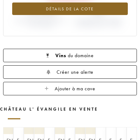
1960
1959
1957
1955
1953
-31.99%
0%
DÉTAILS DE LA COTE
1952
1950
1949
1948
1947
VARIATION COTE ACTUELLE /
1945
1943
1933
VARIATION PRIX PRIMEUR
1928
1927
PRIX PRIMEUR
MILLÉSIME 2013 / 2012
1925
Vins
du domaine
Créer une alerte
Ajouter à ma cave
CHÂTEAU L' ÉVANGILE EN VENTE