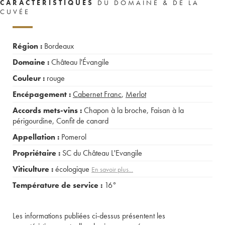
CARACTÉRISTIQUES
DU DOMAINE & DE LA
CUVÉE
Région :
Bordeaux
Domaine :
Château l'Évangile
Couleur :
rouge
Encépagement :
Cabernet Franc
,
Merlot
Accords mets-vins :
Chapon à la broche
,
Faisan à la
périgourdine
,
Confit de canard
Appellation :
Pomerol
Propriétaire :
SC du Château L'Evangile
Viticulture :
écologique
En savoir plus...
Température de service :
16°
Les informations publiées ci-dessus présentent les