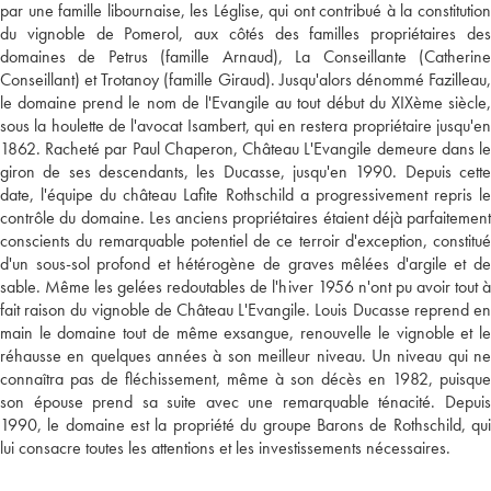
par une famille libournaise, les Léglise, qui ont contribué à la constitution
du vignoble de Pomerol, aux côtés des familles propriétaires des
domaines de Petrus (famille Arnaud), La Conseillante (Catherine
Conseillant) et Trotanoy (famille Giraud). Jusqu'alors dénommé Fazilleau,
le domaine prend le nom de l'Evangile au tout début du XIXème siècle,
sous la houlette de l'avocat Isambert, qui en restera propriétaire jusqu'en
1862. Racheté par Paul Chaperon, Château L'Evangile demeure dans le
giron de ses descendants, les Ducasse, jusqu'en 1990. Depuis cette
date, l'équipe du château Lafite Rothschild a progressivement repris le
contrôle du domaine. Les anciens propriétaires étaient déjà parfaitement
conscients du remarquable potentiel de ce terroir d'exception, constitué
d'un sous-sol profond et hétérogène de graves mêlées d'argile et de
sable. Même les gelées redoutables de l'hiver 1956 n'ont pu avoir tout à
fait raison du vignoble de Château L'Evangile. Louis Ducasse reprend en
main le domaine tout de même exsangue, renouvelle le vignoble et le
réhausse en quelques années à son meilleur niveau. Un niveau qui ne
connaîtra pas de fléchissement, même à son décès en 1982, puisque
son épouse prend sa suite avec une remarquable ténacité. Depuis
1990, le domaine est la propriété du groupe Barons de Rothschild, qui
lui consacre toutes les attentions et les investissements nécessaires.