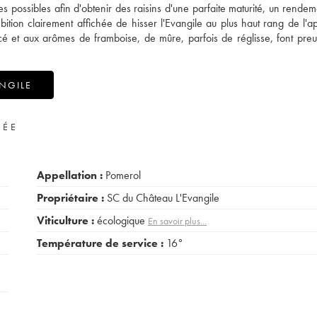
s possibles afin d'obtenir des raisins d'une parfaite maturité, un rendeme
ion clairement affichée de hisser l'Evangile au plus haut rang de l'ap
ncé et aux arômes de framboise, de mûre, parfois de réglisse, font pre
NGILE
VÉE
Appellation :
Pomerol
Propriétaire :
SC du Château L'Evangile
Viticulture :
écologique
En savoir plus...
Température de service :
16°