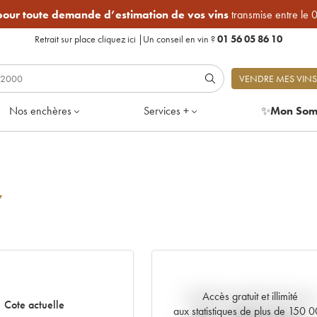
 pour toute demande d’estimation de vos vins
transmise entre le 
Retrait sur place
cliquez ici
|
Un conseil en vin ?
01 56 05 86 10
VENDRE MES VINS
Nos enchères
Services +
✨
Mon Som
7
Accès gratuit et illimité
Tendance actuelle de la cote
Cote actuelle
aux statistiques de plus de 150 