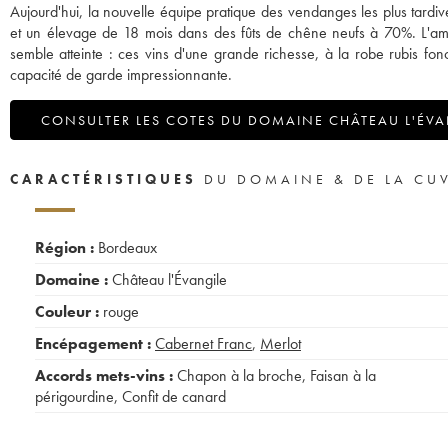
Aujourd'hui, la nouvelle équipe pratique des vendanges les plus tardive
et un élevage de 18 mois dans des fûts de chêne neufs à 70%. L'ambit
semble atteinte : ces vins d'une grande richesse, à la robe rubis fo
capacité de garde impressionnante.
CONSULTER LES COTES DU DOMAINE CHÂTEAU L'ÉVA
CARACTÉRISTIQUES
DU DOMAINE & DE LA CU
Région :
Bordeaux
Domaine :
Château l'Évangile
Couleur :
rouge
Encépagement :
Cabernet Franc
,
Merlot
Accords mets-vins :
Chapon à la broche
,
Faisan à la
périgourdine
,
Confit de canard