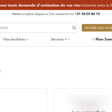
 pour toute demande d’estimation de vos vins
transmise entre le 
Retrait sur place
cliquez ici
|
Un conseil en vin ?
01 56 05 86 10
VENDRE MES VINS
Nos enchères
Services +
✨
Mon Som
5
VARIATION COTE PAR
RAPPORT
AU PRIX PRIMEUR