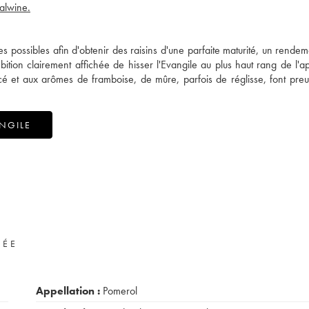
ealwine.
s possibles afin d'obtenir des raisins d'une parfaite maturité, un rendeme
ion clairement affichée de hisser l'Evangile au plus haut rang de l'ap
ncé et aux arômes de framboise, de mûre, parfois de réglisse, font pre
NGILE
VÉE
Appellation :
Pomerol