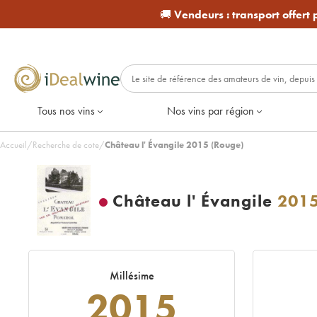
🚚
Vendeurs :
transport offert
Tous nos vins
Nos vins par région
Accueil
/
Recherche de cote
/
Château l' Évangile 2015 (Rouge)
Château l' Évangile
201
Millésime
2015