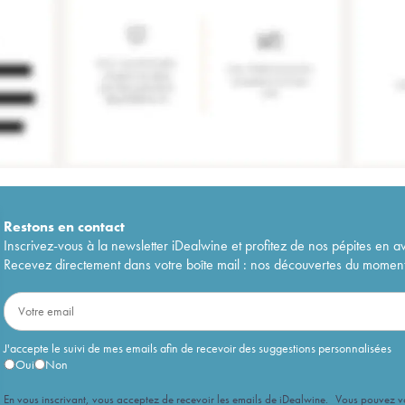
Restons en
contact
Inscrivez-vous à la newsletter iDealwine et profitez de nos pépites en a
Recevez directement dans votre boîte mail : nos découvertes du moment, 
J'accepte le suivi de mes emails afin de recevoir des suggestions personnalisées
Oui
Non
En vous inscrivant, vous acceptez de recevoir les emails de iDealwine. Vous pouvez 