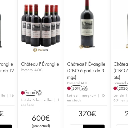
vangile
Château l' Évangile
Château l' Évangile
Château
r de 12
Pomerol AOC
(CBO à partir de 3
(CBO à 
mgs)
bts)
Pomerol AOC
Pomerol
2019
T
2020
2008
T
ille | 16
Lot de 1 magnum | 15
Lot de 1
Lot de 6 bouteilles | 1
en stock
60+ en 
enchère
€
370
€
600
€
(
prix actuel
)