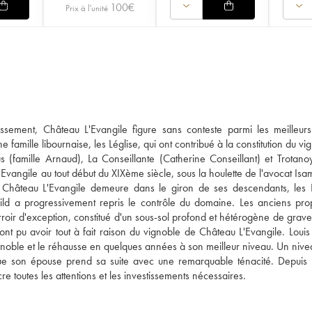
100
€
Prix à l'unité
assement, Château L'Evangile figure sans conteste parmi les meilleur
 famille libournaise, les Léglise, qui ont contribué à la constitution du v
 (famille Arnaud), La Conseillante (Catherine Conseillant) et Trotanoy
vangile au tout début du XIXème siècle, sous la houlette de l'avocat Isam
, Château L'Evangile demeure dans le giron de ses descendants, les 
ild a progressivement repris le contrôle du domaine. Les anciens prop
rroir d'exception, constitué d'un sous-sol profond et hétérogène de grav
ont pu avoir tout à fait raison du vignoble de Château L'Evangile. Loui
oble et le réhausse en quelques années à son meilleur niveau. Un nive
e son épouse prend sa suite avec une remarquable ténacité. Depuis 
e toutes les attentions et les investissements nécessaires.