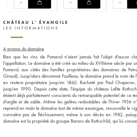
CHÂTEAU L' ÉVANGILE
LES INFORMATIONS
A propos du domaine
Bien que les vins de Pomerol n'aient jamais fait l'objet d'aucun cl
l'appellation. Le domaine a été créé au milieu du XVIIIème siècle par une
Pomerol, aux côtés des familles propriétaires des domaines de Petrus
Giraud). Jusqu'alors dénommé Fazilleau, le domaine prend le nom de l'E
en restera propriétaire jusqu'en 1862. Racheté par Paul Chaperon
jusqu'en 1990. Depuis cette date, l'équipe du château Lafite Rothsch
étaient déjà parfaitement conscients du remarquable potentiel de ce te
d'argile et de sable. Même les gelées redoutables de l'hiver 1956 n'
reprend en main le domaine tout de même exsangue, renouvelle le vign
connaîtra pas de fléchissement, même à son décès en 1982, puisqu
domaine est la propriété du groupe Barons de Rothschild, qui lui consacr