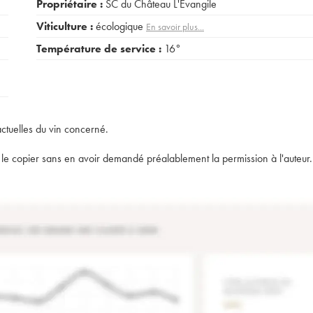
Propriétaire :
SC du Château L'Evangile
Viticulture :
écologique
En savoir plus...
Température de service :
16°
actuelles du vin concerné.
t de le copier sans en avoir demandé préalablement la permission à l'auteur.