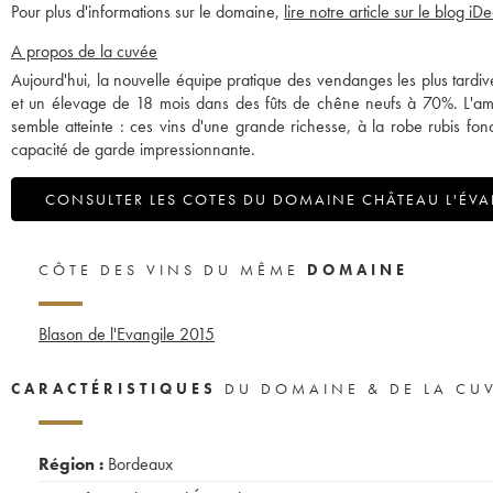
Pour plus d'informations sur le domaine,
lire notre article sur le blog iD
A propos de la cuvée
Aujourd'hui, la nouvelle équipe pratique des vendanges les plus tardive
et un élevage de 18 mois dans des fûts de chêne neufs à 70%. L'ambit
semble atteinte : ces vins d'une grande richesse, à la robe rubis fo
capacité de garde impressionnante.
CONSULTER LES COTES DU DOMAINE CHÂTEAU L'ÉVA
CÔTE DES VINS DU MÊME
DOMAINE
Blason de l'Evangile
2015
CARACTÉRISTIQUES
DU DOMAINE & DE LA CU
Région :
Bordeaux