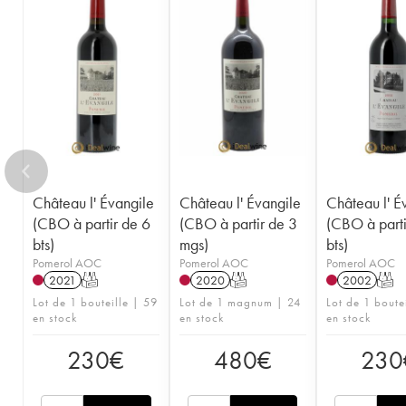
1952
1950
1949
1948
1947
1945
1943
1933
1928
1927
1925
Château l' Évangile
Château l' Évangile
Château l' É
(CBO à partir de 6
(CBO à partir de 3
(CBO à parti
bts)
mgs)
bts)
Pomerol AOC
Pomerol AOC
Pomerol AOC
2021
T
2020
T
2002
T
Lot de 1 bouteille | 59
Lot de 1 magnum | 24
Lot de 1 boute
en stock
en stock
en stock
230
€
480
€
230