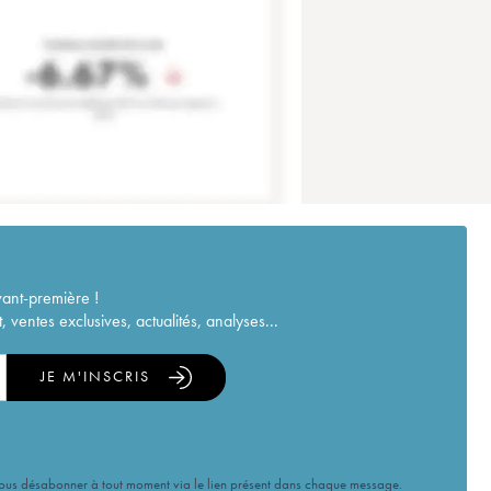
vant-première !
ventes exclusives, actualités, analyses...
JE M'INSCRIS
vous désabonner à tout moment via le lien présent dans chaque message.