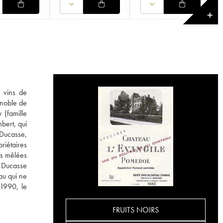
✕
s vins de
ignoble de
 (famille
bert, qui
Ducasse,
riétaires
es mêlées
s Ducasse
au qui ne
1990, le
FRUITS NOIRS