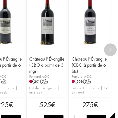
 l' Évangile
Château l' Évangile
Château l' Évangile
partir de 6
(CBO à partir de 3
(CBO à partir de 6
mgs)
bts)
 AOC
Pomerol AOC
Pomerol AOC
T
2011
T
2016
T
 bouteille |
Lot de 1 magnum | 8
Lot de 1 bouteille | 19
stock
en stock
en stock
225
€
525
€
275
€