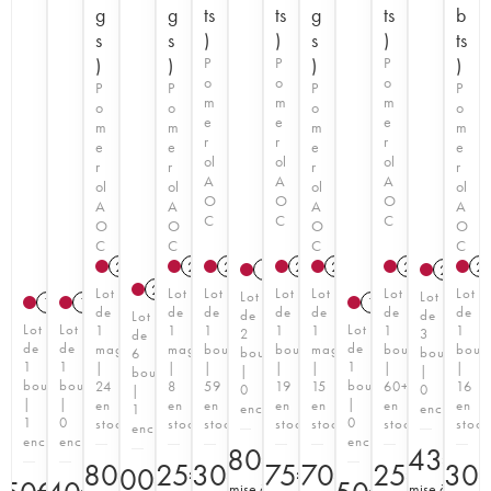
g
g
ts
ts
g
ts
b
s
s
)
)
s
)
ts
)
)
P
P
)
P
)
o
o
o
P
P
P
P
m
m
m
o
o
o
o
e
e
e
m
m
m
m
r
r
r
e
e
e
e
ol
ol
ol
r
r
r
r
A
A
A
ol
ol
ol
ol
O
O
O
A
A
A
A
C
C
C
O
O
O
O
C
C
C
C
2020
T
2011
2021
T
T
2016
2019
T
T
2020
T
2
1988
2011
2008
T
Lot
Lot
Lot
Lot
Lot
Lot
Lot
Lot
Lot
1987
1989
1985
de
de
de
de
de
de
de
de
de
Lot
Lot
Lot
Lot
1
1
1
1
1
1
1
2
3
de
de
de
de
magnum
magnum
bouteille
bouteille
magnum
bouteille
boute
bouteilles
bouteilles
6
1
1
1
|
|
|
|
|
|
|
|
|
bouteilles
bouteille
bouteille
bouteille
24
8
59
19
15
60+
16
0
0
|
|
|
|
en
en
en
en
en
en
en
enchère
enchère
1
1
0
0
stock
stock
stock
stock
stock
stock
stock
enchère
enchère
enchère
enchère
180
€
243
€
480
€
525
230
€
€
275
370
€
€
225
€
230
600
€
(
mise à
(
mise à