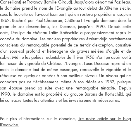
Conseillant) et Trotanoy (famille Giraud). Jusqu'alors dénommé Fazilleau,
le domaine prend le nom de l'Evangile au tout début du XIXème siècle,
sous la houlette de l'avocat Isambert, qui en restera propriétaire jusqu'en
1862. Racheté par Paul Chaperon, Château L'Evangile demeure dans le
giron de ses descendants, les Ducasse, jusqu'en 1990. Depuis cette
date, l'équipe du château Lafite Rothschild a progressivement repris le
contrôle du domaine. Les anciens propriétaires étaient déjà parfaitement
conscients du remarquable potentiel de ce terroir d'exception, constitué
d'un sous-sol profond et hétérogène de graves mêlées d'argile et de
sable. Même les gelées redoutables de l'hiver 1956 n'ont pu avoir tout à
fait raison du vignoble de Château L'Evangile. Louis Ducasse reprend en
main le domaine tout de même exsangue, renouvelle le vignoble et le
réhausse en quelques années à son meilleur niveau. Un niveau qui ne
connaîtra pas de fléchissement, même à son décès en 1982, puisque
son épouse prend sa suite avec une remarquable ténacité. Depuis
1990, le domaine est la propriété du groupe Barons de Rothschild, qui
lui consacre toutes les attentions et les investissements nécessaires.
Pour plus d'informations sur le domaine,
lire notre article sur le blo
iDealwine.