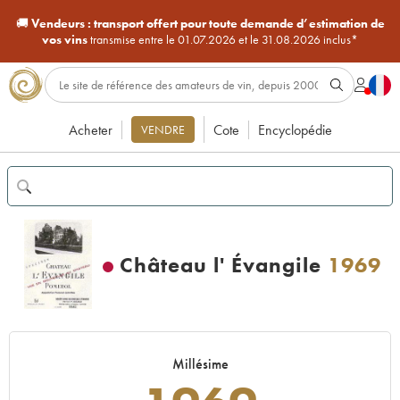
🚚
Vendeurs :
transport offert pour toute demande d’estimation de
vos vins
transmise entre le 01.07.2026 et le 31.08.2026 inclus*
Acheter
Cote
Encyclopédie
VENDRE
Château l' Évangile
1969
Millésime