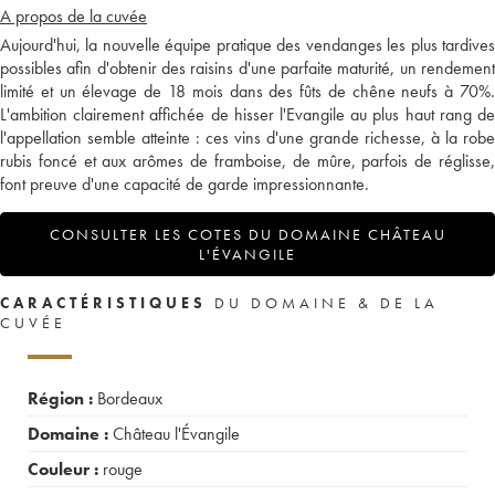
A propos de la cuvée
Aujourd'hui, la nouvelle équipe pratique des vendanges les plus tardives
possibles afin d'obtenir des raisins d'une parfaite maturité, un rendement
limité et un élevage de 18 mois dans des fûts de chêne neufs à 70%.
L'ambition clairement affichée de hisser l'Evangile au plus haut rang de
l'appellation semble atteinte : ces vins d'une grande richesse, à la robe
rubis foncé et aux arômes de framboise, de mûre, parfois de réglisse,
font preuve d'une capacité de garde impressionnante.
CONSULTER LES COTES DU DOMAINE CHÂTEAU
L'ÉVANGILE
CARACTÉRISTIQUES
DU DOMAINE & DE LA
CUVÉE
Région :
Bordeaux
Domaine :
Château l'Évangile
Couleur :
rouge