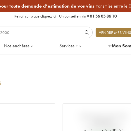
 pour toute demande d’estimation de vos vins
transmise entre le 
Retrait sur place
cliquez ici
|
Un conseil en vin ?
01 56 05 86 10
VENDRE MES VINS
Nos enchères
Services +
✨
Mon Som
8
VARIATION COTE PAR
RAPPORT
AU PRIX PRIMEUR