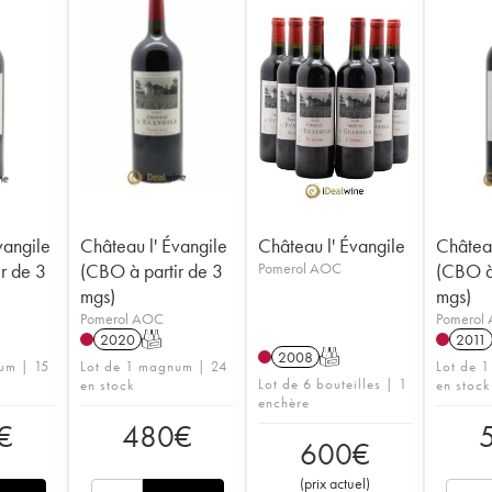
vangile
Château l' Évangile
Château l' Évangile
Château
r de 3
(CBO à partir de 3
Pomerol AOC
(CBO à 
mgs)
mgs)
Pomerol AOC
Pomerol
2020
T
2011
2008
T
um | 15
Lot de 1 magnum | 24
Lot de 
Lot de 6 bouteilles | 1
en stock
en stock
enchère
€
480
€
600
€
(
prix actuel
)