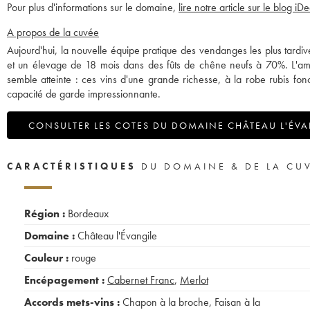
Pour plus d'informations sur le domaine,
lire notre article sur le blog iD
A propos de la cuvée
Aujourd'hui, la nouvelle équipe pratique des vendanges les plus tardive
et un élevage de 18 mois dans des fûts de chêne neufs à 70%. L'ambit
semble atteinte : ces vins d'une grande richesse, à la robe rubis fo
capacité de garde impressionnante.
CONSULTER LES COTES DU DOMAINE CHÂTEAU L'ÉVA
CARACTÉRISTIQUES
DU DOMAINE & DE LA CU
Région :
Bordeaux
Domaine :
Château l'Évangile
Couleur :
rouge
Encépagement :
Cabernet Franc
,
Merlot
Accords mets-vins :
Chapon à la broche
,
Faisan à la