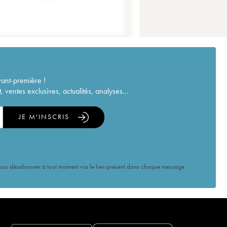
vant-première !
ventes exclusives, actualités, analyses...
JE M'INSCRIS
vous désabonner à tout moment via le lien présent dans chaque message.