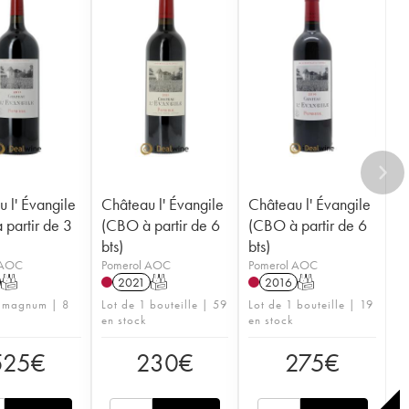
 l' Évangile
Château l' Évangile
Château l' Évangile
partir de 3
(CBO à partir de 6
(CBO à partir de 6
bts)
bts)
 AOC
Pomerol AOC
Pomerol AOC
T
2021
T
2016
T
1 magnum | 8
Lot de 1 bouteille | 59
Lot de 1 bouteille | 19
en stock
en stock
525
€
230
€
275
€