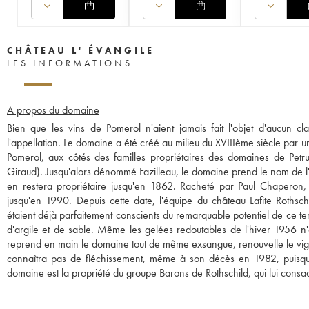
CHÂTEAU L' ÉVANGILE
LES INFORMATIONS
A propos du domaine
Bien que les vins de Pomerol n'aient jamais fait l'objet d'aucun cl
l'appellation. Le domaine a été créé au milieu du XVIIIème siècle par une
Pomerol, aux côtés des familles propriétaires des domaines de Petrus
Giraud). Jusqu'alors dénommé Fazilleau, le domaine prend le nom de l'E
en restera propriétaire jusqu'en 1862. Racheté par Paul Chaperon
jusqu'en 1990. Depuis cette date, l'équipe du château Lafite Rothsch
étaient déjà parfaitement conscients du remarquable potentiel de ce te
d'argile et de sable. Même les gelées redoutables de l'hiver 1956 n'
reprend en main le domaine tout de même exsangue, renouvelle le vign
connaîtra pas de fléchissement, même à son décès en 1982, puisqu
domaine est la propriété du groupe Barons de Rothschild, qui lui consacr