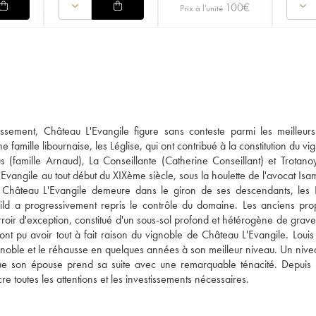
100
€
Prix à l'unité
assement, Château L'Evangile figure sans conteste parmi les meilleur
 famille libournaise, les Léglise, qui ont contribué à la constitution du v
 (famille Arnaud), La Conseillante (Catherine Conseillant) et Trotanoy
vangile au tout début du XIXème siècle, sous la houlette de l'avocat Isam
, Château L'Evangile demeure dans le giron de ses descendants, les 
ild a progressivement repris le contrôle du domaine. Les anciens prop
rroir d'exception, constitué d'un sous-sol profond et hétérogène de grav
ont pu avoir tout à fait raison du vignoble de Château L'Evangile. Loui
oble et le réhausse en quelques années à son meilleur niveau. Un nive
e son épouse prend sa suite avec une remarquable ténacité. Depuis 
e toutes les attentions et les investissements nécessaires.