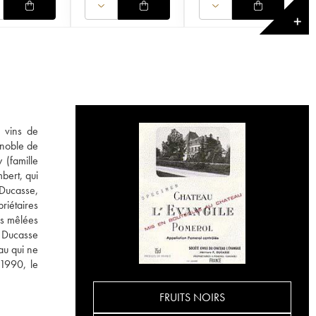
✕
s vins de
ignoble de
 (famille
bert, qui
Ducasse,
riétaires
es mêlées
s Ducasse
au qui ne
1990, le
FRUITS NOIRS