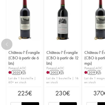
1952
1950
1949
1948
1947
1945
1943
1933
1928
1927
1925
Château l' Évangile
Château l' Évangile
Château l' É
(CBO à partir de 6
(CBO à partir de 12
(CBO à parti
bts)
bts)
mgs)
Pomerol AOC
Pomerol AOC
Pomerol AOC
2020
T
2002
T
2019
T
Lot de 1 bouteille |
Lot de 1 bouteille | 16
Lot de 1 magn
60+ en stock
en stock
en stock
225
€
230
€
370