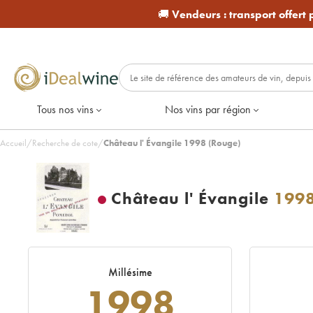
🚚
Vendeurs :
transport offert
Tous nos vins
Nos vins par région
Accueil
/
Recherche de cote
/
Château l' Évangile 1998 (Rouge)
Château l' Évangile
199
Millésime
1998