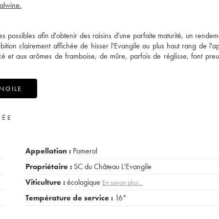
ealwine.
s possibles afin d'obtenir des raisins d'une parfaite maturité, un rendeme
ion clairement affichée de hisser l'Evangile au plus haut rang de l'ap
ncé et aux arômes de framboise, de mûre, parfois de réglisse, font pre
NGILE
VÉE
Appellation :
Pomerol
Propriétaire :
SC du Château L'Evangile
Viticulture :
écologique
En savoir plus...
Température de service :
16°